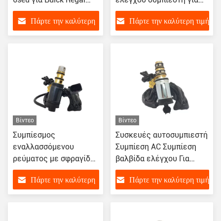
Enclave
Buick Chevrolet
Πάρτε την καλύτερη
Πάρτε την καλύτερη τιμή
τιμή
Βίντεο
Βίντεο
Συμπίεσμος
Συσκευές αυτοσυμπιεστή
εναλλασσόμενου
Συμπίεση AC Συμπίεση
ρεύματος με σφραγίδα
βαλβίδα ελέγχου Για
ηλεκτροσόκ
Buick Excelle / VW POLO /
Πάρτε την καλύτερη
Πάρτε την καλύτερη τιμή
κατάλληλος για 7V16
Maserati
6V12 6SEU 7SEU
τιμή