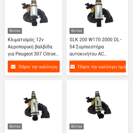
Βίντεο
Βίντεο
Κλιματισμός 12v
SLK 200 W170 2000 DL-
Αεροπορική βαλβίδα
54 Συμπιεστήρα
για Peugeot 307 Citroen
αυτοκινήτου AC
Triumph C-Quante
Σολενοειδής βαλβίδα για
Πάρτε την καλύτερη
Πάρτε την καλύτερη τιμή
BENZ
τιμή
Βίντεο
Βίντεο