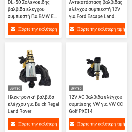
DL-50 Σολενοειδής
Αντικατάσταση βαλβίδας
βαλβίδα ελέγχου
ελέγχου συμπιεστή 12V
συμπιεστή Για BMW E90
για Ford Escape Land
318/320/X1
Rover
Πάρτε την καλύτερη
Πάρτε την καλύτερη τιμή
τιμή
Βίντεο
Βίντεο
Ηλεκτρονική βαλβίδα
12V AC βαλβίδα ελέγχου
ελέγχου για Buick Regal
συμπίεσης VW για VW CC
Land Rover
Golf PXE14
Πάρτε την καλύτερη
Πάρτε την καλύτερη τιμή