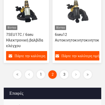
Βίντεο
Βίντεο
7SEU17C / 6seu
6seu12
Ηλεκτρονική βαλβίδα
Αυτοκινητοκινητοκινητοκινη
ελέγχου
Πάρτε την καλύτερη
Πάρτε την καλύτερη τιμή
τιμή
1
2
3
Επαφές