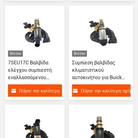
τιμή
Βίντεο
Βίντεο
7SEU17C Βαλβίδα
Συμπίεση βαλβίδας
ελέγχου συμπιεστή
κλιματιστικού
εναλλασσόμενου
αυτοκινήτου για Buick
ρεύματος αυτοκινήτου
Cruze Verano
Πάρτε την καλύτερη
Πάρτε την καλύτερη τιμή
για την Cadillac ATS
τιμή