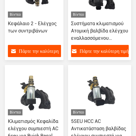
Βίντεο
Βίντεο
Κεφάλαιο 2 - Ελέγχος
Συστήματα κλιματισμού
των συντριβάνων
Ατομική βαλβίδα ελέγχου
εναλλασσόμενου
ρεύματος για BENZ W203
Πάρτε την καλύτερη
Πάρτε την καλύτερη τιμή
W220
τιμή
Βίντεο
Βίντεο
Κλιματισμός Κεφαλίδα
5SEU HCC AC
ελέγχου συμπιεστή AC
Αντικατάσταση βαλβίδας
6seu για Buick Regal
ελέγχου συμπιεστή για