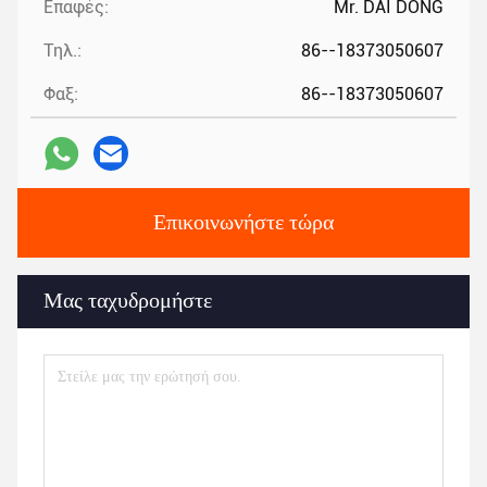
Επαφές:
Mr. DAI DONG
Τηλ.:
86--18373050607
Φαξ:
86--18373050607
Επικοινωνήστε τώρα
Μας ταχυδρομήστε