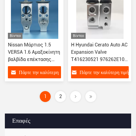
Βίντεο
Βίντεο
Nissan Μάρτιος 1.5
Η Hyundai Cerato Auto AC
VERSA 1.6 Αμαξοκίνητη
Expansion Valve
βαλβίδα επέκτασης
T416230521 976262E100
κλιματισμού
F108CD4AA 976262D100
Πάρτε την καλύτερη
Πάρτε την καλύτερη τιμή
922001HF0A
976262F
5237834111
τιμή
T99551AA1
VHE10QVACN1
1
2
Επαφές