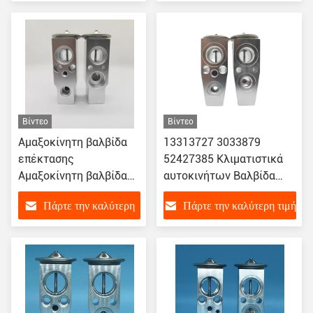
976263E200
τιμή
Βίντεο
Βίντεο
Αμαξοκίνητη βαλβίδα
13313727 3033879
επέκτασης
52427385 Κλιματιστικά
Αμαξοκίνητη βαλβίδα
αυτοκινήτων Βαλβίδα
επέκτασης AC για
επέκτασης για Chevrolet
Πάρτε την καλύτερη
Πάρτε την καλύτερη τιμή
MAZDA
Audi
KJ141GJ6E01/TX1066
τιμή