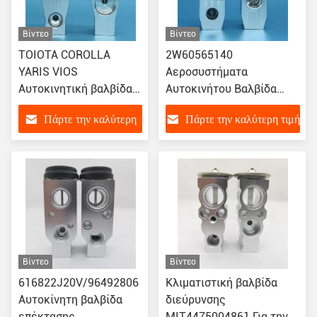
Βίντεο
Βίντεο
ΤΟΙΟΤΑ COROLLA
2W60565140
YARIS VIOS
Αεροσυστήματα
Αυτοκινητική βαλβίδα
Αυτοκινήτου Βαλβίδα
επέκτασης AC
Διεύρυνσης Για NISSAN
Πάρτε την καλύτερη
Πάρτε την καλύτερη τιμή
TW4475004700
TEANA J31S CALSONIC
885150D170
TYPE CEFIRO
τιμή
885150D240
Βίντεο
Βίντεο
616822J20V/96492806
Κλιματιστική βαλβίδα
Αυτοκίνητη βαλβίδα
διεύρυνσης
επέκτασης
MIT4475004861 Για την