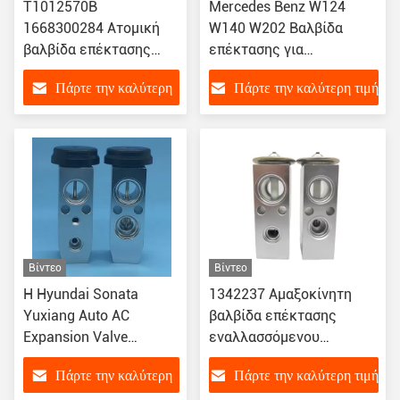
T1012570B
Mercedes Benz W124
1668300284 Ατομική
W140 W202 Βαλβίδα
βαλβίδα επέκτασης
επέκτασης για
εναλλασσόμενου
αυτοκίνητα AC
Πάρτε την καλύτερη
Πάρτε την καλύτερη τιμή
ρεύματος για BENZ
1248300484/A1248300484/1
W166/ML63/250/350/400/550
τιμή
Βίντεο
Βίντεο
Η Hyundai Sonata
1342237 Αμαξοκίνητη
Yuxiang Auto AC
βαλβίδα επέκτασης
Expansion Valve
εναλλασσόμενου
F108JDXAA01
ρεύματος για τη σειρά
Πάρτε την καλύτερη
Πάρτε την καλύτερη τιμή
F108BBWAB01
Scania P/R/T