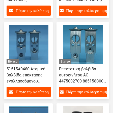
εναλλασσόμενου
Toyota Hilux
Πάρτε την καλύτερη
Πάρτε την καλύτερη τιμή
ρεύματος για BUICK
EXCELL LACROSS
τιμή
Βίντεο
Βίντεο
51515A0460 Ατομική
Επεκτατική βαλβίδα
βαλβίδα επέκτασης
αυτοκινήτου AC
εναλλασσόμενου
4475002700 885158C001
ρεύματος για την
4475002680 Για το
Πάρτε την καλύτερη
Πάρτε την καλύτερη τιμή
SUZUKI SWIFT
TOYOTA NEW ALTIS II
τιμή