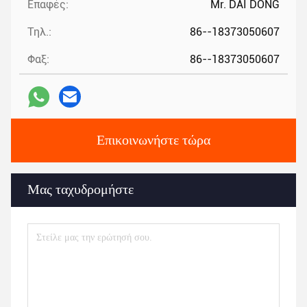
Επαφές:
Mr. DAI DONG
Τηλ.:
86--18373050607
Φαξ:
86--18373050607
Επικοινωνήστε τώρα
Μας ταχυδρομήστε