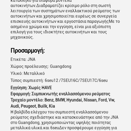
κατάλληλο για διάφορα μοντέλα
αυτοκινήτων.Διαδραματίζει κρίσιμο ρόλο στη σωστή
λειτουργία των συστημάτων εναλλακτικού ρεύματος των
αυτοκινήτων και χρησιμοποιείται ευρέως σε συνεργεία
επισκευής αυτοκινήτων και εργοστάσια παραγωγήςΜε το
ασημένιο χρώμα και την εγγύηση, είναι μια αξιόπιστη
επιλογή για τους ιδιοκτήτες αυτοκινήτων και τους
μηχανικούς.
Προσαρμογή:
Ετικέτα: JNA
Χώρος προέλευσης: Guangdong
Υλικό: Μεταλλικό
Τύπος συμπιεστή: 6seu12 /7SEU16C/7SEU17C/6seu
Εγγύηση: Χωρίς HAVE
Εφαρμογή: Συμπυκνωτής εναλλασσόμενου ρεύματος
Τροχαίο μοντέλο: Benz, BMW, Hyundai, Nissan, Ford, Vw,
Audi, Peugeot, Builk, Kia
Η βαλβίδα ελέγχου του συμπιεστή εναλλασσόμενου
ρεύματος σχεδιάστηκε και κατασκευάστηκε από την JNA
στο Guangdong, χρησιμοποιώντας υψηλής ποιότητας
μεταλλικά υλικά.και 6seuΔεν προσφέρουμε εγγύηση για