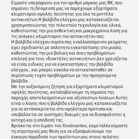
Είμαστε υπερήφανοι για τον αριθμό μάρκας μας BK, που
σημαίνει τη δέσμευσή μας να παρέχουμε εξαρτήματα
κλιματισμού υψηλής ποιότητας για όλα τα μοντέλα
αυτοκινήτων.Η βαλβίδα ελέγχου μας κατασκευάζεται
χρησιμοποιώντας την τελευταία τεχνολογία και υλικά,
καθιστώντας την μια ανθεκτική και μακροχρόνια λύση για
τις ανάγκες κλιματισμού του αυτοκινήτου σας.
Η βαλβίδα ελέγχου συμπίεσης εναλλασσόμενου ρεύματος
έχει σχεδιαστεί με απλότητα εγκατάστασης στο μυαλό,
καθιστώντας την μια βολική και άνευ προβλημάτων
επιλογή για τους ιδιοκτήτες αυτοκινήτων.Δεν χρειάζεται
να είσαι ειδικός για να εγκαταστήσεις την βαλβίδα
ελέγχου., και μπορεί εύκολα να αντικατασταθεί σε
περίπτωση τυχόν προβλημάτων με την προηγούμενη
βαλβίδα.
Με την αυξανόμενη ζήτηση για εξαρτήματα κλιματισμού
υψηλής ποιότητας, καταλαβαίνουμε τη σημασία της
παροχής αποτελεσματικών και αξιόπιστων λύσεων.Αυτός
είναι ο λόγος που η βαλβίδα ελέγχου μας κατασκευάζεται
για να ανταποκρίνεται στα υψηλότερα πρότυπα και
υποβάλλεται σε αυστηρές δοκιμές για να διασφαλιστεί η
αντοχή και η απόδοσή της.
Βρίσκεται στο λιμάνι του Χουάνγκπου, εκμεταλλευόμαστε
τη στρατηγική μας θέση για να εξασφαλίσουμε την
έγκαιρη παράδοση των προϊόντων μας στους πελάτες