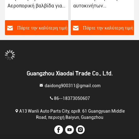
Αεροπορική βαλβίδα για
αυτοκινήτων
Peugeot 307 Citroen
Αμαξοκίνητο Κεφάλαιο
Triumph C-Quante
ελέγχου συμπιεστή για
ρ
Peugeot 408 3008 Denso
B
Πάρτε την καλύτερη τιμή
Πάρτε την καλύτερη τιμή
Guangzhou Xiaodai Trade Co., Ltd.
daidong900311@gmail.com
86--18373050607
Α13 Wanli Auto Parts City, αριθ. 61 Guangyuan Middle
Road, περιοχή Baiyun, Guangzhou