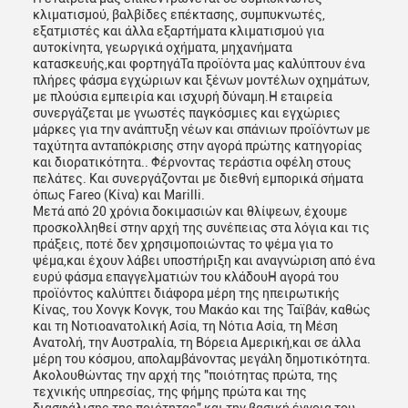
κλιματισμού, βαλβίδες επέκτασης, συμπυκνωτές,
εξατμιστές και άλλα εξαρτήματα κλιματισμού για
αυτοκίνητα, γεωργικά οχήματα, μηχανήματα
κατασκευής,και φορτηγάΤα προϊόντα μας καλύπτουν ένα
πλήρες φάσμα εγχώριων και ξένων μοντέλων οχημάτων,
με πλούσια εμπειρία και ισχυρή δύναμη.Η εταιρεία
συνεργάζεται με γνωστές παγκόσμιες και εγχώριες
μάρκες για την ανάπτυξη νέων και σπάνιων προϊόντων με
ταχύτητα ανταπόκρισης στην αγορά πρώτης κατηγορίας
και διορατικότητα.. Φέρνοντας τεράστια οφέλη στους
πελάτες. Και συνεργάζονται με διεθνή εμπορικά σήματα
όπως Fareo (Κίνα) και Marilli.
Μετά από 20 χρόνια δοκιμασιών και θλίψεων, έχουμε
προσκολληθεί στην αρχή της συνέπειας στα λόγια και τις
πράξεις, ποτέ δεν χρησιμοποιώντας το ψέμα για το
ψέμα,και έχουν λάβει υποστήριξη και αναγνώριση από ένα
ευρύ φάσμα επαγγελματιών του κλάδουΗ αγορά του
προϊόντος καλύπτει διάφορα μέρη της ηπειρωτικής
Κίνας, του Χονγκ Κονγκ, του Μακάο και της Ταϊβάν, καθώς
και τη Νοτιοανατολική Ασία, τη Νότια Ασία, τη Μέση
Ανατολή, την Αυστραλία, τη Βόρεια Αμερική,και σε άλλα
μέρη του κόσμου, απολαμβάνοντας μεγάλη δημοτικότητα.
Ακολουθώντας την αρχή της "ποιότητας πρώτα, της
τεχνικής υπηρεσίας, της φήμης πρώτα και της