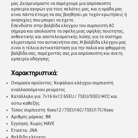
μας.Δεσμευόμαστε να παρέχουμε μια απρόσκοπτη
εμπειρία αγορών για τους πελάτες μας, και η ομάδα μας
είναι πάντα έτοιμη να σας βοηθήσει με τυχόν ερωτήσεις ή
ανησυχίες που μπορεί να έχετε.
Επενδύστε στην βαλβίδα ελέγχου του συμπιεστή AC
σήμερα και απολαύστε τα οφέλη μιας υψηλής ποιότητας,
ανθεκτικής και αποτελεσματικής λύσης για το σύστημα
κλιματισμού του αυτοκινήτου σας.Η βαλβίδα ελέγχου μας
είναι η τέλεια αντικατάσταση για την παλιά και φθαρμένη
βαλβίδα σας, παρέχοντάς σας μια απρόσκοπτη και άνετη
εμπειρία οδήγησης.
Χαρακτηριστικά:
Ονομασία προϊόντος: Κεφάλαιο ελέγχου συμπιεστή
εναλλασσόμενου ρεύματος
Κατάλληλο για: 7v16 6v12 6SEU / 7SEU/5SEU HCC και
ούτω καθεξής
Τύπος συμπιεστή: 6seu12 /7SEU16C/7SEU17C/6seu
Αριθμός μάρκας: BK
Εγγύηση: Χωρίς HAVE
Ετικέτα: JNA
Βαλβίδα ελέγχου