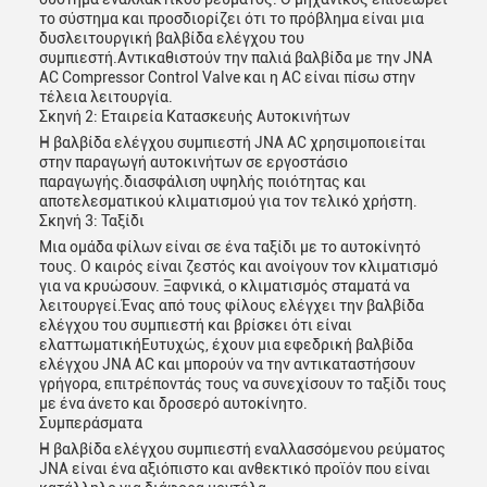
το σύστημα και προσδιορίζει ότι το πρόβλημα είναι μια
υποβολή
δυσλειτουργική βαλβίδα ελέγχου του
συμπιεστή.Αντικαθιστούν την παλιά βαλβίδα με την JNA
AC Compressor Control Valve και η AC είναι πίσω στην
τέλεια λειτουργία.
Σκηνή 2: Εταιρεία Κατασκευής Αυτοκινήτων
Η βαλβίδα ελέγχου συμπιεστή JNA AC χρησιμοποιείται
στην παραγωγή αυτοκινήτων σε εργοστάσιο
παραγωγής.διασφάλιση υψηλής ποιότητας και
αποτελεσματικού κλιματισμού για τον τελικό χρήστη.
Σκηνή 3: Ταξίδι
Μια ομάδα φίλων είναι σε ένα ταξίδι με το αυτοκίνητό
τους. Ο καιρός είναι ζεστός και ανοίγουν τον κλιματισμό
για να κρυώσουν. Ξαφνικά, ο κλιματισμός σταματά να
λειτουργεί.Ένας από τους φίλους ελέγχει την βαλβίδα
ελέγχου του συμπιεστή και βρίσκει ότι είναι
ελαττωματικήΕυτυχώς, έχουν μια εφεδρική βαλβίδα
ελέγχου JNA AC και μπορούν να την αντικαταστήσουν
γρήγορα, επιτρέποντάς τους να συνεχίσουν το ταξίδι τους
με ένα άνετο και δροσερό αυτοκίνητο.
Συμπεράσματα
Η βαλβίδα ελέγχου συμπιεστή εναλλασσόμενου ρεύματος
JNA είναι ένα αξιόπιστο και ανθεκτικό προϊόν που είναι