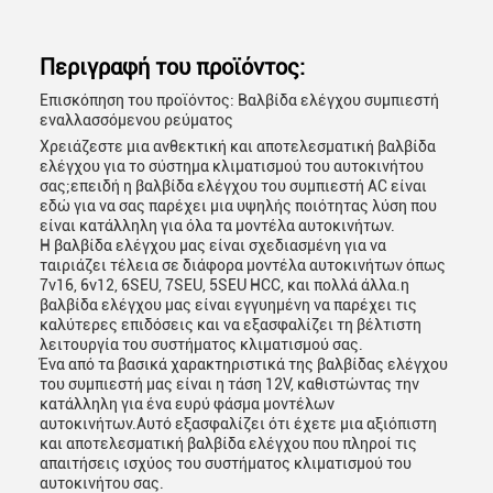
Περιγραφή του προϊόντος:
Επισκόπηση του προϊόντος: Βαλβίδα ελέγχου συμπιεστή
εναλλασσόμενου ρεύματος
Χρειάζεστε μια ανθεκτική και αποτελεσματική βαλβίδα
ελέγχου για το σύστημα κλιματισμού του αυτοκινήτου
σας;επειδή η βαλβίδα ελέγχου του συμπιεστή AC είναι
εδώ για να σας παρέχει μια υψηλής ποιότητας λύση που
είναι κατάλληλη για όλα τα μοντέλα αυτοκινήτων.
Η βαλβίδα ελέγχου μας είναι σχεδιασμένη για να
ταιριάζει τέλεια σε διάφορα μοντέλα αυτοκινήτων όπως
7v16, 6v12, 6SEU, 7SEU, 5SEU HCC, και πολλά άλλα.η
βαλβίδα ελέγχου μας είναι εγγυημένη να παρέχει τις
καλύτερες επιδόσεις και να εξασφαλίζει τη βέλτιστη
λειτουργία του συστήματος κλιματισμού σας.
Ένα από τα βασικά χαρακτηριστικά της βαλβίδας ελέγχου
του συμπιεστή μας είναι η τάση 12V, καθιστώντας την
κατάλληλη για ένα ευρύ φάσμα μοντέλων
αυτοκινήτων.Αυτό εξασφαλίζει ότι έχετε μια αξιόπιστη
και αποτελεσματική βαλβίδα ελέγχου που πληροί τις
απαιτήσεις ισχύος του συστήματος κλιματισμού του
αυτοκινήτου σας.