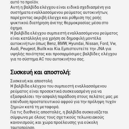
αυτό το προϊόν.
Αυτή η βαλβίδα ελέγχου είναι ειδικά σχεδιασμένη για
συστήματα εναλλασσόμενου ρεύματος αυτοκινήτων,
παρέχοντας ακριβή έλεγχο και ρύθμιση της ροής
ψυκτικού.διατήρηση άνετης θερμοκρασίας μέσα στο
όχημα.
Η βαλβίδα ελέγχου συμπιεστή εναλλασσόμενου ρεύματος
είναι κατάλληλη για χρήση σε δημοφιλή μοντέλα
αυτοκινήτων όπως Benz, BMW, Hyundai, Nissan, Ford, Vw,
Audi, Peugeot, Builk και Kia.Εμπιστευτείτε την JNA για
υψηλής ποιότητας και προσαρμόσιμες βαλβίδες ελέγχου
για το σύστημα AC του αυτοκινήτου σας.
Συσκευή και αποστολή:
Συσκευή και αποστολή
Η βαλβίδα ελέγχου του συμπιεστή εναλλασσόμενου
ρεύματος είναι προσεκτικά συσκευασμένη για να
εξασφαλίσει την ασφαλή παράδοση στους πελάτες μας.με
επένδυση προστατευτικού αφρού για την πρόληψη τυχόν
ζημιών κατά τη μεταφορά.
Για τις διεθνείς αποστολές, η βαλβίδα συσκευάζεται
σύμφωνα με όλους τους σχετικούς τελωνειακούς
κανονισμούς.και χώρα προέλευσης για εύκολη
ταυτοποίηση.