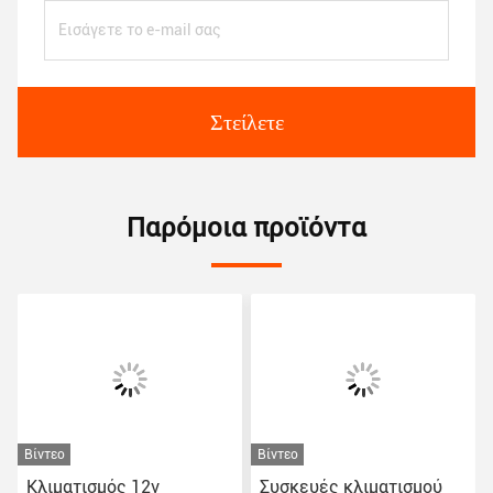
Στείλετε
Παρόμοια προϊόντα
Βίντεο
Βίντεο
Β
Κλιματισμός 12v
Συσκευές κλιματισμού