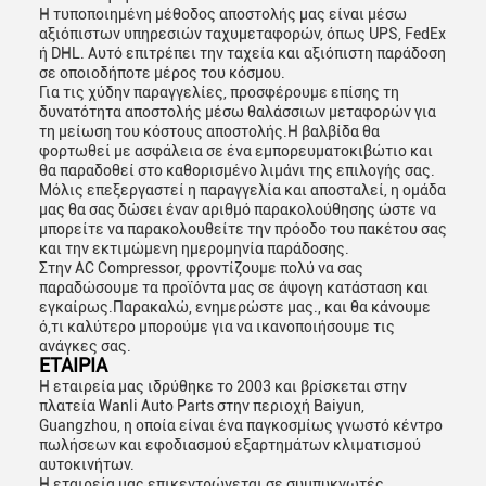
Η τυποποιημένη μέθοδος αποστολής μας είναι μέσω
αξιόπιστων υπηρεσιών ταχυμεταφορών, όπως UPS, FedEx
ή DHL. Αυτό επιτρέπει την ταχεία και αξιόπιστη παράδοση
σε οποιοδήποτε μέρος του κόσμου.
Για τις χύδην παραγγελίες, προσφέρουμε επίσης τη
δυνατότητα αποστολής μέσω θαλάσσιων μεταφορών για
τη μείωση του κόστους αποστολής.Η βαλβίδα θα
φορτωθεί με ασφάλεια σε ένα εμπορευματοκιβώτιο και
θα παραδοθεί στο καθορισμένο λιμάνι της επιλογής σας.
Μόλις επεξεργαστεί η παραγγελία και αποσταλεί, η ομάδα
μας θα σας δώσει έναν αριθμό παρακολούθησης ώστε να
μπορείτε να παρακολουθείτε την πρόοδο του πακέτου σας
και την εκτιμώμενη ημερομηνία παράδοσης.
Στην AC Compressor, φροντίζουμε πολύ να σας
παραδώσουμε τα προϊόντα μας σε άψογη κατάσταση και
εγκαίρως.Παρακαλώ, ενημερώστε μας., και θα κάνουμε
ό,τι καλύτερο μπορούμε για να ικανοποιήσουμε τις
ανάγκες σας.
ΕΤΑΙΡΙΑ
Η εταιρεία μας ιδρύθηκε το 2003 και βρίσκεται στην
πλατεία Wanli Auto Parts στην περιοχή Baiyun,
Guangzhou, η οποία είναι ένα παγκοσμίως γνωστό κέντρο
πωλήσεων και εφοδιασμού εξαρτημάτων κλιματισμού
αυτοκινήτων.
Η εταιρεία μας επικεντρώνεται σε συμπυκνωτές