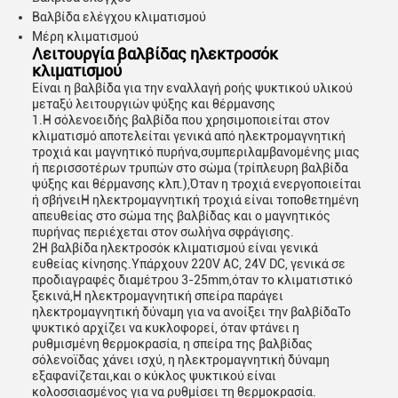
Βαλβίδα ελέγχου κλιματισμού
Μέρη κλιματισμού
Λειτουργία βαλβίδας ηλεκτροσόκ
κλιματισμού
Είναι η βαλβίδα για την εναλλαγή ροής ψυκτικού υλικού
μεταξύ λειτουργιών ψύξης και θέρμανσης
1.Η σόλενοειδής βαλβίδα που χρησιμοποιείται στον
κλιματισμό αποτελείται γενικά από ηλεκτρομαγνητική
τροχιά και μαγνητικό πυρήνα,συμπεριλαμβανομένης μιας
ή περισσοτέρων τρυπών στο σώμα (τρίπλευρη βαλβίδα
ψύξης και θέρμανσης κλπ.),Όταν η τροχιά ενεργοποιείται
ή σβήνειΗ ηλεκτρομαγνητική τροχιά είναι τοποθετημένη
απευθείας στο σώμα της βαλβίδας και ο μαγνητικός
πυρήνας περιέχεται στον σωλήνα σφράγισης.
2Η βαλβίδα ηλεκτροσόκ κλιματισμού είναι γενικά
ευθείας κίνησης.Υπάρχουν 220V AC, 24V DC, γενικά σε
προδιαγραφές διαμέτρου 3-25mm,όταν το κλιματιστικό
ξεκινά,Η ηλεκτρομαγνητική σπείρα παράγει
ηλεκτρομαγνητική δύναμη για να ανοίξει την βαλβίδαΤο
ψυκτικό αρχίζει να κυκλοφορεί, όταν φτάνει η
ρυθμισμένη θερμοκρασία, η σπείρα της βαλβίδας
σόλενοϊδας χάνει ισχύ, η ηλεκτρομαγνητική δύναμη
εξαφανίζεται,και ο κύκλος ψυκτικού είναι
κολοσσιασμένος για να ρυθμίσει τη θερμοκρασία.