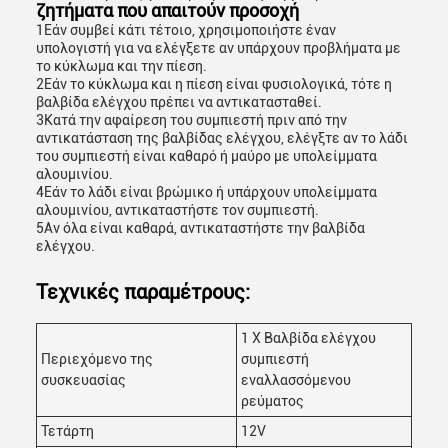
ζητήματα που απαιτούν προσοχή
1Εάν συμβεί κάτι τέτοιο, χρησιμοποιήστε έναν
υπολογιστή για να ελέγξετε αν υπάρχουν προβλήματα με
το κύκλωμα και την πίεση.
2Εάν το κύκλωμα και η πίεση είναι φυσιολογικά, τότε η
βαλβίδα ελέγχου πρέπει να αντικατασταθεί.
3Κατά την αφαίρεση του συμπιεστή πριν από την
αντικατάσταση της βαλβίδας ελέγχου, ελέγξτε αν το λάδι
του συμπιεστή είναι καθαρό ή μαύρο με υπολείμματα
αλουμινίου.
4Εάν το λάδι είναι βρώμικο ή υπάρχουν υπολείμματα
αλουμινίου, αντικαταστήστε τον συμπιεστή.
5Αν όλα είναι καθαρά, αντικαταστήστε την βαλβίδα
ελέγχου.
Τεχνικές παραμέτρους:
1 X Βαλβίδα ελέγχου
Περιεχόμενο της
συμπιεστή
συσκευασίας
εναλλασσόμενου
ρεύματος
Τετάρτη
12V