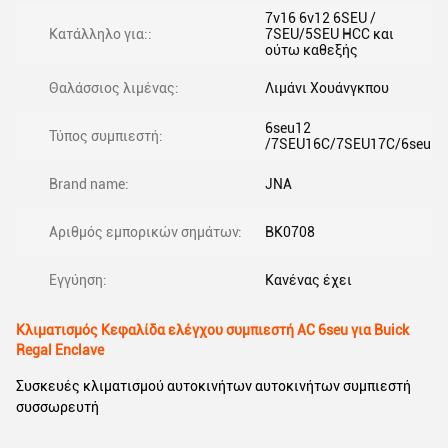
7v16 6v12 6SEU /
Κατάλληλο για::
7SEU/5SEU HCC και
ούτω καθεξής
Θαλάσσιος λιμένας:
Λιμάνι Χουάνγκπου
6seu12
Τύπος συμπιεστή:
/7SEU16C/7SEU17C/6seu
Brand name:
JNA
Αριθμός εμπορικών σημάτων:
BK0708
Εγγύηση:
Κανένας έχει
Κλιματισμός Κεφαλίδα ελέγχου συμπιεστή AC 6seu για Buick
Regal Enclave
Συσκευές κλιματισμού αυτοκινήτων αυτοκινήτων συμπιεστή
συσσωρευτή