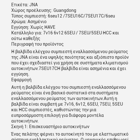
Ετικέτα: JNA
Χώρος προέλευσης: Guangdong
Τύπος συμπιεστή: 6seu12 /7SEU16C/7SEU17C/6seu
Χρώμα: Ασημένιο
Εγγύηση: Χωρίς HAVE
Αφήστε ένα μήνυμα
Κατάλληλο για: 7v16 6v12 6SEU / 7SEU/5SEU HCC και
ούτω καθεξής
We bellen je snel terug!
Περιγραφή του προϊόντος
Η βαλβίδα ελέγχου συμπιεστή εναλλασσόμενου ρεύματος
της JNA είναι ένα υψηλής ποιότητας και αξιόπιστο προϊόν
που έχει σχεδιαστεί για χρήση σε συστήματα κλιματισμού
αυτοκινήτων.7SEU17CΗ βαλβίδα είναι ασημένια και έχει
εγγύηση.
Εφαρμογή
Αυτή η βαλβίδα ελέγχου του συμπιεστή εναλλασσόμενου
ρεύματος είναι ένα βασικό συστατικό στα συστήματα
εναλλασσόμενου ρεύματος των αυτοκινήτων.Αυτή η
βαλβίδα είναι συμβατή με 7v16, 6v12, 6SEU, 7SEU, 5SEU
και HCC συμπιεστές, καθιστώντας την μια
ευπροσάρμοστη επιλογή για διάφορα μοντέλα
αυτοκινήτων.
Σκηνή 1: Επισκευαστήριο αυτοκινήτων
Ένας πελάτης φέρνει το αυτοκίνητό του με ελαττωματικό
σύστημα εναλλακτικού ρεύματος. Ο μηχανικός επιθεωρεί