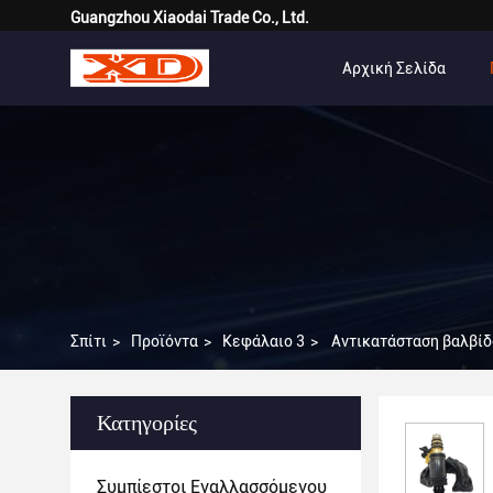
Guangzhou Xiaodai Trade Co., Ltd.
Αρχική Σελίδα
Σπίτι
>
Προϊόντα
>
Κεφάλαιο 3
>
Αντικατάσταση βαλβίδ
Κατηγορίες
Συμπίεστοι Εναλλασσόμενου