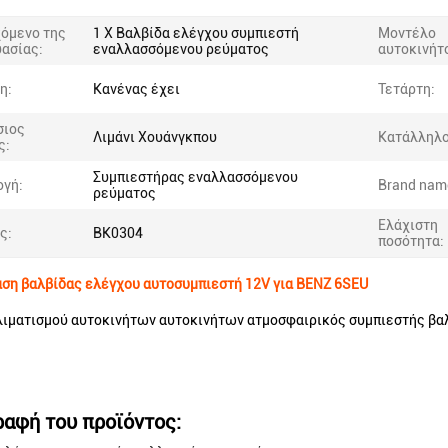
όμενο της
1 X Βαλβίδα ελέγχου συμπιεστή
Μοντέλο
ασίας:
εναλλασσόμενου ρεύματος
αυτοκινήτ
η:
Κανένας έχει
Τετάρτη:
σιος
Λιμάνι Χουάνγκπου
Κατάλληλο 
ς:
Συμπιεστήρας εναλλασσόμενου
γή:
Brand nam
ρεύματος
Ελάχιστη
ς:
BK0304
ποσότητα:
ση βαλβίδας ελέγχου αυτοσυμπιεστή 12V για BENZ 6SEU
ιματισμού αυτοκινήτων αυτοκινήτων ατμοσφαιρικός συμπιεστής βα
ραφή του προϊόντος: