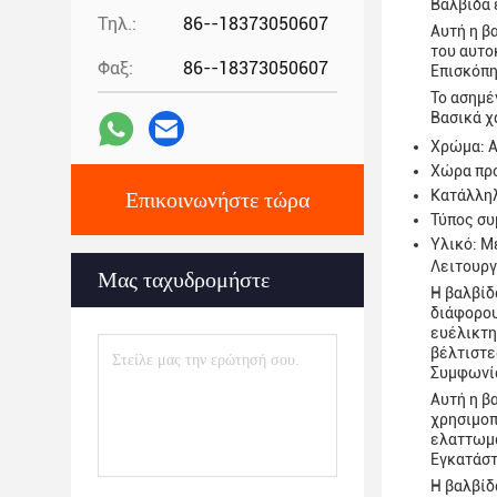
Βαλβίδα 
Τηλ.:
86--18373050607
Αυτή η β
του αυτο
Φαξ:
86--18373050607
Επισκόπη
Το ασημέ
Βασικά χ
Χρώμα: 
Χώρα προ
Κατάλληλ
Επικοινωνήστε τώρα
Τύπος συ
Υλικό: Μ
Λειτουργ
Μας ταχυδρομήστε
Η βαλβίδ
διάφορου
ευέλικτη
βέλτιστε
Συμφωνί
Αυτή η β
χρησιμοπ
ελαττωμα
Εγκατάσ
Η βαλβίδ