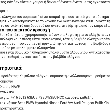
ητες.εάν δεν είστε σίγουροι ή δεν αισθάνεστε άνετα με τις εγκαταστά
σματα
α ελέγχου του συμπιεστή είναι απαραίτητο συστατικό για το σύστημα
ματική λειτουργικότητα το κάνουν ένα must-have για κάθε ιδιοκτήτη
 το αυτοκίνητό σας δροσερό και άνετο, ανεξάρτητα από τον καιρό έξω
τα που απαιτούν προσοχή
βεί κάτι τέτοιο, χρησιμοποιήστε έναν υπολογιστή για να ελέγξετε αν
κύκλωμα και η πίεση είναι φυσιολογικά, τότε η βαλβίδα ελέγχου πρέπ
ν αφαίρεση του συμπιεστή πριν από την αντικατάσταση της βαλβίδας ε
 μαύρο με υπολείμματα αλουμινίου.
λάδι είναι βρώμικο ή υπάρχουν υπολείμματα αλουμινίου, αντικαταστή
είναι καθαρά, αντικαταστήστε την βαλβίδα ελέγχου.
τηριστικά:
 προϊόντος: Κεφάλαιο ελέγχου συμπιεστή εναλλασσόμενου ρεύματο
Ασημένιο
 Χωρίς HAVE
εταλλικό
ο για: 7v16 6v12 6SEU / 7SEU/5SEU HCC και ούτω καθεξής
τοκινήτου: Benz BMW Hyundai Nissan Ford Vw Audi Peugeot Builk Kia
αρακτηριστικά: