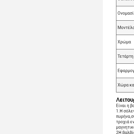
Ονομασί
Μοντέλο
Χρώμα
Τετάρτη
Εφαρμο
Χώρα κ
Λειτου
Είναι η 
1.Η σόλε
πυρήνα,σ
τροχιά ε
μαγνητικ
2Η βαλβί