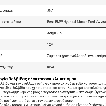
α μάρκας
JNA
 αυτοκινήτου
Benz BMW Hyundai Nissan Ford Vw Audi
Ασημένιο
12V
γή
Συμπιεστήρας εναλλασσόμενου ρεύμα
αταγωγής
Κίνα
ργία βαλβίδας ηλεκτροσόκ κλιματισμού
βαλβίδα για την εναλλαγή ροής ψυκτικού υλικού μεταξύ λειτουργιών 
νοειδής βαλβίδα που χρησιμοποιείται στον κλιματισμό αποτελείται γ
υμπεριλαμβανομένης μιας ή περισσοτέρων τρυπών στο σώμα (τρίπλευ
νεργοποιείται ή σβήνειΗ ηλεκτρομαγνητική τροχιά είναι τοποθετημέ
ός πυρήνας περιέχεται στον σωλήνα σφράγισης.
δα ηλεκτροσόκ κλιματισμού είναι γενικά ευθείας κίνησης.Υπάρχουν 