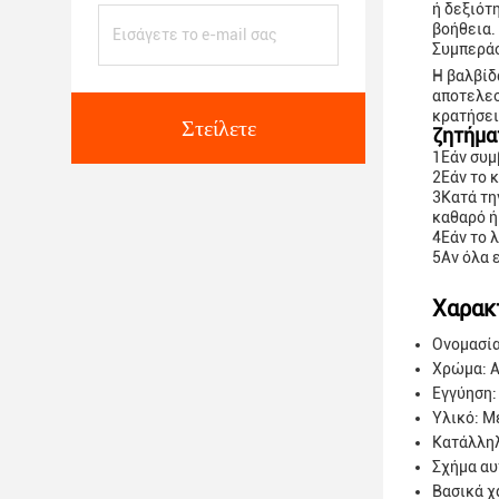
ή δεξιότ
βοήθεια.
Συμπερά
Η βαλβίδ
αποτελεσ
κρατήσει
Στείλετε
ζητήμα
1Εάν συμ
2Εάν το 
3Κατά τη
καθαρό ή
4Εάν το 
5Αν όλα 
Χαρακ
Ονομασία
Χρώμα: 
Εγγύηση:
Υλικό: Μ
Κατάλληλ
Σχήμα αυ
Βασικά χ