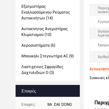
Εξατμιστήρας
Περιεχ
Εναλλασσόμενου Ρεύματος
συσκευ
Αυτοκινήτων
(14)
Εγγύησ
Αυτοκίνητος Ανεμιστήρας
Θαλάσ
Κλιματισμού
(10)
λιμένα
Αεροσυστήματα
(6)
Εφαρμο
Μπουκάλι Στεγνωτήρα AC
(9)
Αριθμό
Λαστιχένιες Σφραγίδες
Αντικατάστα
Δαχτυλιδιών Ο
(3)
Συσκευές κλ
Επαφές
Περιγ
Επαφές:
Mr. DAI DONG