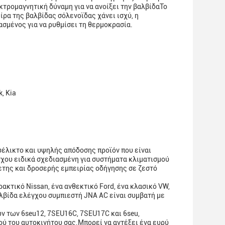
τρομαγνητική δύναμη για να ανοίξει την βαλβίδαΤο
ίρα της βαλβίδας σόλενοϊδας χάνει ισχύ, η
σμένος για να ρυθμίσει τη θερμοκρασία.
k, Kia
έλικτο και υψηλής απόδοσης προϊόν που είναι
γχου ειδικά σχεδιασμένη για συστήματα κλιματισμού
ετης και δροσερής εμπειρίας οδήγησης σε ζεστό
ακτικό Nissan, ένα ανθεκτικό Ford, ένα κλασικό VW,
βαλβίδα ελέγχου συμπιεστή JNA AC είναι συμβατή με
ν των 6seu12, 7SEU16C, 7SEU17C και 6seu,
ού του αυτοκινήτου σας.Μπορεί να αντέξει ένα ευρύ