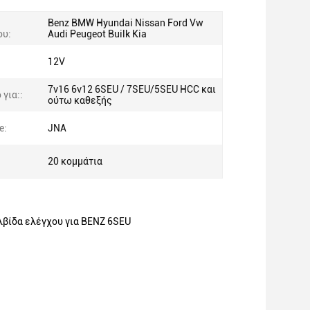
Benz BMW Hyundai Nissan Ford Vw
ου:
Audi Peugeot Builk Kia
12V
7v16 6v12 6SEU / 7SEU/5SEU HCC και
για::
ούτω καθεξής
e:
JNA
20 κομμάτια
λβίδα ελέγχου για BENZ 6SEU