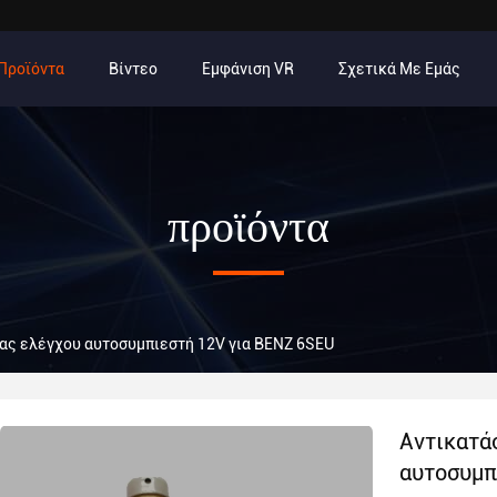
Προϊόντα
Βίντεο
Εμφάνιση VR
Σχετικά Με Εμάς
προϊόντα
ας ελέγχου αυτοσυμπιεστή 12V για BENZ 6SEU
Αντικατά
αυτοσυμπ