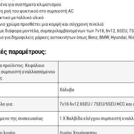
ένα για συστήματα κλιματισμού
τη ροή του ψυκτικού στο συμπιεστή AC
κτικό μεταλλικό υλικό
νιο χρώμα προσθέτει μια κομψή και σύγχρονη πινελιά
με διάφορα μοντέλα, συμπεριλαμβανομένων των 7v16, 6v12, 6SEU, 7
ο για δημοφιλείς μάρκες αυτοκινήτων όπως Benz, BMW, Hyundai, Nissan
κές παραμέτρους:
α προϊόντος: Κεφάλαιο
 συμπιεστή εναλλασσόμενου
ος
Χάλυβα
λο για:
7v16 6v12 6SEU / 7SEU/5SEU HCC και
μενο της συσκευασίας
1 X Βαλβίδα ελέγχου συμπιεστή εναλ
ο λιμάνι
Λιμάνι Χουάνγκπου