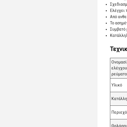
Σχεδιασμ
Ελέγχει 
Από ανθε
Το ασημέ
Συμβατό 
Κατάλληλ
Τεχνι
Ονομασί
ελέγχου
ρεύματ
Υλικό
Κατάλλη
Περιεχό
Θαλάσσι