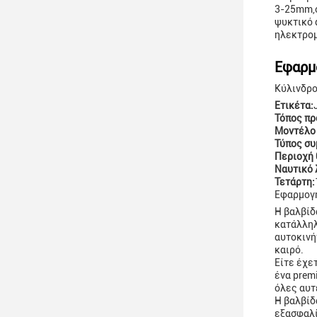
3-25mm,ό
ψυκτικό 
ηλεκτρομ
Εφαρμ
Κύλινδρο
Ετικέτα:
Τόπος πρ
Μοντέλο
Τύπος συ
Περιοχή 
Ναυτικό 
Τετάρτη:
Εφαρμογή
Η βαλβίδ
κατάλληλ
αυτοκινή
καιρό.
Είτε έχε
ένα prem
όλες αυτ
Η βαλβίδ
εξασφαλί