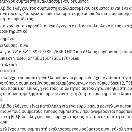
ελέγχου συμπιεστή εναλλασσόμενου ρεύματος
αλβίδα ελέγχου του συμπιεστή εναλλασσόμενου ρεύματος είναι ένα α
κινήτου σας.διασφάλιση αποτελεσματικής και αποδοτικής απόδοσης
ση του προϊόντος
νιο χρώμα του προσθέτει ένα άγγιγμα στυλ και πολυπλοκότητας στο 
αρακτηριστικά
Ασημένιο
έλευσης: Κίνα
ο για: 7v16 6v12 6SEU/7SEU/5SEU HCC και άλλους παρόμοιους τύπο
μπιεστή: 6seu12/7SEU16C/7SEU17C/6seu
εταλλικό
ικότητα
α ελέγχου συμπιεστή εναλλασσόμενου ρεύματος έχει σχεδιαστεί για ν
ς τύπους συμπιεστών, συμπεριλαμβανομένων των τύπων 6seu12, 7SEU
 και πρακτική επιλογή για τους ιδιοκτήτες αυτοκινήτωνΒοηθά στη ρ
ς επιδόσεις ψύξης και παρατείνοντας τη ζωή του συστήματος κλιματ
α
αλβίδα ελέγχου είναι κατάλληλη για ένα ευρύ φάσμα μοντέλων αυτοκ
οιούν τους συμβατούς τύπους συμπιεστών που αναφέρονται παραπάνω.
τική βαλβίδα ελέγχου σας, παρέχοντάς σας την ίδια αξιόπιστη και α
ταση
α ελέγχου του συμπιεστή εναλλασσόμενου ρεύματος είναι εύκολη στη