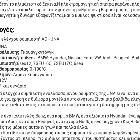
ταν το κλιματιστικό ξεκινά,Η ηλεκτρομαγνητική σπείρα παράγει ηλεκ
αρχίζει να κυκλοφορεί, όταν φτάνει η ρυθμισμένη θερμοκρασία, η σπε
αγνητική δύναμη εξαφανίζεται,και ο κύκλος ψυκτικού είναι κολοσσια
ογές:
 ελέγχου συμπιεστή AC - JNA
JNA
οέλευσης:
Γκουανγκντόνγκ
 αυτοκινήτου
Benz, BMW, Hyundai, Nissan, Ford, VW, Audi, Peugeot, Buil
μπιεστή:
6seu12, 7SEU16C, 7SEU17C, 6seu
θερμοκρασίας:
0-100°C
λιμάνι:
Λιμάνι Χουάνγκπου
12V
 και σενάριο
α ελέγχου συμπιεστή εναλλασσόμενου ρεύματος της JNA είναι ένα ευ
ο για χρήση σε διάφορα μοντέλα αυτοκινήτων.Είναι μια βαλβίδα ελέ
των, καθιστώντας το απαραίτητο συστατικό για τη διατήρηση μιας άν
τε ένα πολυτελές Benz, ένα κομψό BMW, ένα αξιόπιστο Hyundai, ένα πρ
ium Audi, ένα σπορ Peugeot, ένα ισχυρό Builk, ή ένα σύγχρονο Kia,Η 
ές τις μάρκες αυτοκινήτων και πολλά άλλα.
α διατίθεται σε διάφορους τύπους συμπιεστών, συμπεριλαμβανομένω
ζοντας ότι πληροί τις ειδικές απαιτήσεις του συστήματος κλιματισμ