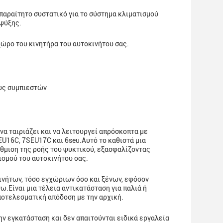
παραίτητο συστατικό για το σύστημα κλιματισμού
 ψύξης.
χώρο του κινητήρα του αυτοκινήτου σας.
υς συμπιεστών
α ταιριάζει και να λειτουργεί απρόσκοπτα με
16C, 7SEU17C και 6seu.Αυτό το καθιστά μια
ύθμιση της ροής του ψυκτικού, εξασφαλίζοντας
ισμού του αυτοκινήτου σας.
ινήτων, τόσο εγχώριων όσο και ξένων, εφόσον
Είναι μια τέλεια αντικατάσταση για παλιά ή
ποτελεσματική απόδοση με την αρχική.
ν εγκατάσταση και δεν απαιτούνται ειδικά εργαλεία