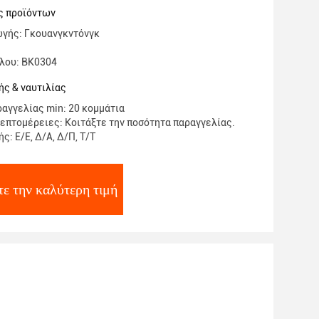
ς προϊόντων
ωγής: Γκουανγκντόνγκ
λου: BK0304
ς & ναυτιλίας
αγγελίας min: 20 κομμάτια
επτομέρειες: Κοιτάξτε την ποσότητα παραγγελίας.
: Ε/Ε, Δ/Α, Δ/Π, Τ/Τ
ε την καλύτερη τιμή