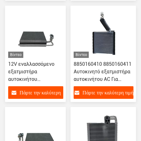
τιμή
Βίντεο
Βίντεο
12V εναλλασσόμενο
8850160410 8850160411
εξατμιστήρα
Αυτοκινητό εξατμιστήρα
αυτοκινήτου
αυτοκινήτου AC Για
κλιματιστικό
Toyota AVANZA
Πάρτε την καλύτερη
Πάρτε την καλύτερη τιμή
εξατμιστήρα
αυτοκινήτου Για BMW
τιμή
E46