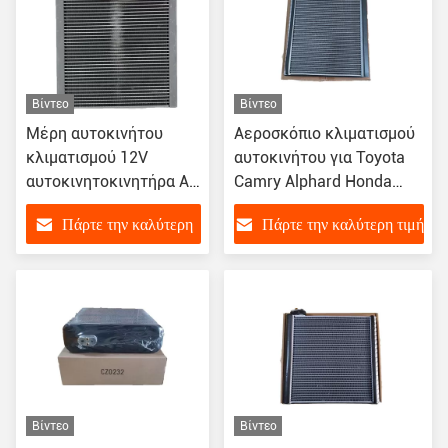
Βίντεο
Βίντεο
Μέρη αυτοκινήτου
Αεροσκόπιο κλιματισμού
κλιματισμού 12V
αυτοκινήτου για Toyota
αυτοκινητοκινητήρα AC
Camry Alphard Honda
εξατμιστήρα
CRV Avancier 2017
Πάρτε την καλύτερη
Πάρτε την καλύτερη τιμή
Αντικατάσταση για
88501-06460 80210-
Dodge Compass
THA-H01
τιμή
Βίντεο
Βίντεο