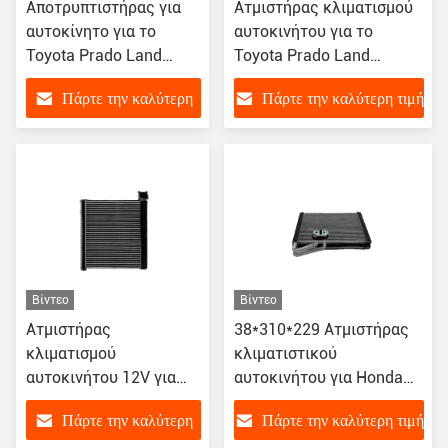
Αποτρυπτιστήρας για
Ατμιστήρας κλιματισμού
αυτοκίνητο για το
αυτοκινήτου για το
Toyota Prado Land
Toyota Prado Land
Cruiser 4700 Lexus 470
Cruiser J150 8850160410
Πάρτε την καλύτερη
Πάρτε την καλύτερη τιμή
OE 8850160410
8850160411 8850160421
885010G020
τιμή
Βίντεο
Βίντεο
Ατμιστήρας
38*310*229 Ατμιστήρας
κλιματισμού
κλιματιστικού
αυτοκινήτου 12V για
αυτοκινήτου για Honda
αυτοκίνητο
Civic 2016
Πάρτε την καλύτερη
Πάρτε την καλύτερη τιμή