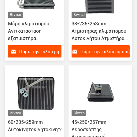
Βίντεο
Βίντεο
Μέρη κλιματισμού
38*235*253mm
Αντικατάσταση
Ατμιστήρας κλιματισμού
εξατμιστήρα
Αυτοκινήτου Ατμιστήρας
αυτοκινήτου για Buick
AC Για Peugeot 408 4008
Πάρτε την καλύτερη
Πάρτε την καλύτερη τιμή
GL8
τιμή
Βίντεο
Βίντεο
60*235*259mm
45*250*257mm
Αυτοκινητοκινητοκινητοκινητοκινητοκινητοκινητοκινητο
Αεροσκόπτης
Ατμοσφαιρικού