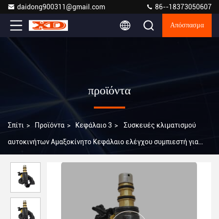
daidong900311@gmail.com
86--18373050607
Απόσπασμα
προϊόντα
Σπίτι
>
Προϊόντα
>
Κεφάλαιο 3
>
Συσκευές κλιματισμού
αυτοκινήτων Αμαξοκίνητο Κεφάλαιο ελέγχου συμπιεστή για
Peugeot 408 3008 Denso