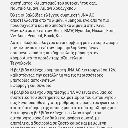
συστήματος κλιματισμού του αυτοκινήτου σας.
Ναυτικό λιμάνι: Λιμάνι Χουάνγκπου
Όλες οι βαλβίδες ελέγχου συμπιεστή JNA AC
αποστέλλονται από το λιμάνι Huangpu, ένα από τα πιο
πολυσύχναστα και πιο αποδοτικά λιμάνια στην Κίνα.
Μοντέλα αυτοκινήτων: Benz, BMW, Hyundai, Nissan, Ford,
Vw, Audi, Peugeot, Buick, Kia
Αυτή η βαλβίδα ελέγχου είναι συμβατή με ένα ευρύ φάσμα
μοντέλων αυτοκινήτων, συμπεριλαμβανομένων
ορισμένων από τις πιο δημοφιλείς μάρκες στον
κόσμο.Αυτό το προϊόν ταιριάζει τέλεια..
Τεχνολογία:
Η βαλβίδα ελέγχου συμπιεστή JNA AC λειτουργεί σε 12V,
υποβολή
καθιστώντας την κατάλληλη για τις περισσότερες
μπαταρίες αυτοκινήτων.
Εφαρμογή και σενάρια
Η βαλβίδα ελέγχου συμπίεσης JNA AC είναι ένα βασικό
συστατικό του συστήματος κλιματισμού του αυτοκινήτου
σας.Είναι υπεύθυνη για τη ρύθμιση της ροής του ψυκτικού
και τη διατήρηση της πίεσης μέσα στο σύστημαΧωρίς μια
λειτουργική βαλβίδα ελέγχου, ο κλιματισμός του
αυτοκινήτου σας δεν θα λειτουργήσει σωστά, με
αποτέλεσμα δυσφορία σε ζεστό καιρό και μειωμένη