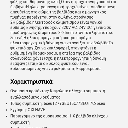
ψύξης και θέρμανσης κλπ.),Όταν η τροχιά ενεργοποιείται
ή σβήνειΗ ηλεκτρομαγνητική τροχιά είναι τοποθετημένη
απευθείας στο σώμα της βαλβίδας και ο μαγνητικός
πυρήνας περιέχεται στον σωλήνα σφράγισης.
2Η βαλβίδα ηλεκτροσόκ κλιματισμού είναι γενικά
ευθείας κίνησης.Υπάρχουν 220V AC, 24V DC, γενικά σε
προδιαγραφές διαμέτρου 3-25mm,όταν το κλιματιστικό
ξεκινά,Η ηλεκτρομαγνητική σπείρα παράγει
ηλεκτρομαγνητική δύναμη για να ανοίξει την βαλβίδαΤο
ψυκτικό αρχίζει να κυκλοφορεί, όταν φτάνει η
ρυθμισμένη θερμοκρασία, η σπείρα της βαλβίδας
σόλενοϊδας χάνει ισχύ, η ηλεκτρομαγνητική δύναμη
εξαφανίζεται,και ο κύκλος ψυκτικού είναι
κολοσσιασμένος για να ρυθμίσει τη θερμοκρασία.
Χαρακτηριστικά:
Ονομασία προϊόντος: Κεφάλαιο ελέγχου συμπιεστή
εναλλασσόμενου ρεύματος
Τύπος συμπιεστή: 6seu12 /7SEU16C/7SEU17C/6seu
Εγγύηση: ΟΧΙ HAVE
Περιεχόμενο της συσκευασίας: 1 X βαλβίδα ελέγχου
συμπιεστή