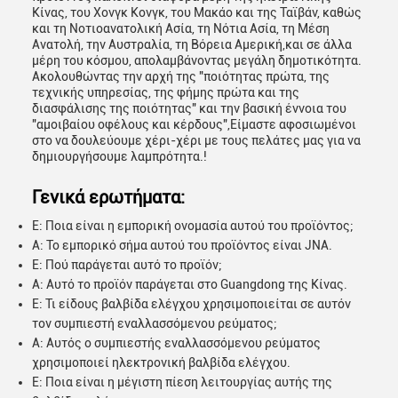
Κίνας, του Χονγκ Κονγκ, του Μακάο και της Ταϊβάν, καθώς
και τη Νοτιοανατολική Ασία, τη Νότια Ασία, τη Μέση
Ανατολή, την Αυστραλία, τη Βόρεια Αμερική,και σε άλλα
μέρη του κόσμου, απολαμβάνοντας μεγάλη δημοτικότητα.
Ακολουθώντας την αρχή της "ποιότητας πρώτα, της
τεχνικής υπηρεσίας, της φήμης πρώτα και της
διασφάλισης της ποιότητας" και την βασική έννοια του
"αμοιβαίου οφέλους και κέρδους",Είμαστε αφοσιωμένοι
στο να δουλεύουμε χέρι-χέρι με τους πελάτες μας για να
δημιουργήσουμε λαμπρότητα.!
Γενικά ερωτήματα:
Ε: Ποια είναι η εμπορική ονομασία αυτού του προϊόντος;
Α: Το εμπορικό σήμα αυτού του προϊόντος είναι JNA.
Ε: Πού παράγεται αυτό το προϊόν;
Α: Αυτό το προϊόν παράγεται στο Guangdong της Κίνας.
Ε: Τι είδους βαλβίδα ελέγχου χρησιμοποιείται σε αυτόν
τον συμπιεστή εναλλασσόμενου ρεύματος;
Α: Αυτός ο συμπιεστής εναλλασσόμενου ρεύματος
χρησιμοποιεί ηλεκτρονική βαλβίδα ελέγχου.
Ε: Ποια είναι η μέγιστη πίεση λειτουργίας αυτής της