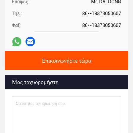
Επαφές:
Mr. DAI DONG
Τηλ.:
86--18373050607
Φαξ:
86--18373050607
Επικοινωνήστε τώρα
Μας ταχυδρομήστε