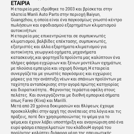
ΕΤΑΙΡΙΑ
Η εταιρεία μας ιδρύθηκε το 2003 και βρίσκεται στην
πλατεία Wanli Auto Parts στην περιοχή Baiyun,
Guangzhou, η οποία είναι ένα παγκοσμίως γνωστό κέντρο
πωλήσεων και εφοδιασμού εξαρτημάτων κλιματισμού
αυτοκινήτων.
Η εταιρεία μας επικεντρώνεται σε συμπυκνωτές
κλιματισμού, βαλβίδες επέκτασης, συμπυκνωτές,
εξατμιστές και άλλα εξαρτήματα κλιματισμού για
αυτοκίνητα, γεωργικά οχήματα, μηχανήματα
κατασκευής,και φορτηγάΤα προϊόντα μας καλύπτουν ένα
πλήρες φάσμα εγχώριων και ξένων μοντέλων οχημάτων,
με πλούσια εμπειρία και ισχυρή δύναμη.Η εταιρεία
συνεργάζεται με γνωστές παγκόσμιες και εγχώριες
μάρκες για την ανάπτυξη νέων και σπάνιων προϊόντων με
ταχύτητα ανταπόκρισης στην αγορά πρώτης κατηγορίας
και διορατικότητα.. Φέρνοντας τεράστια οφέλη στους
πελάτες. Και συνεργάζονται με διεθνή εμπορικά σήματα
όπως Fareo (Κίνα) και Marilli.
Μετά από 20 χρόνια δοκιμασιών και θλίψεων, έχουμε
προσκολληθεί στην αρχή της συνέπειας στα λόγια και τις
πράξεις, ποτέ δεν χρησιμοποιώντας το ψέμα για το
ψέμα,και έχουν λάβει υποστήριξη και αναγνώριση από ένα
ευρύ φάσμα επαγγελματιών του κλάδουΗ αγορά του
προϊόντος καλύπτει διάφορα μέρη της ηπειρωτικής