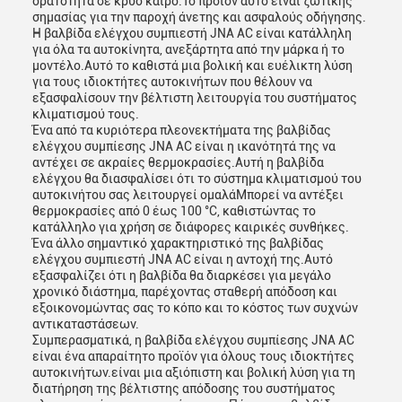
ορατότητα σε κρύο καιρό.Το προϊόν αυτό είναι ζωτικής
σημασίας για την παροχή άνετης και ασφαλούς οδήγησης.
Η βαλβίδα ελέγχου συμπιεστή JNA AC είναι κατάλληλη
για όλα τα αυτοκίνητα, ανεξάρτητα από την μάρκα ή το
μοντέλο.Αυτό το καθιστά μια βολική και ευέλικτη λύση
για τους ιδιοκτήτες αυτοκινήτων που θέλουν να
εξασφαλίσουν την βέλτιστη λειτουργία του συστήματος
κλιματισμού τους.
Ένα από τα κυριότερα πλεονεκτήματα της βαλβίδας
ελέγχου συμπίεσης JNA AC είναι η ικανότητά της να
αντέχει σε ακραίες θερμοκρασίες.Αυτή η βαλβίδα
ελέγχου θα διασφαλίσει ότι το σύστημα κλιματισμού του
αυτοκινήτου σας λειτουργεί ομαλάΜπορεί να αντέξει
θερμοκρασίες από 0 έως 100 °C, καθιστώντας το
κατάλληλο για χρήση σε διάφορες καιρικές συνθήκες.
Ένα άλλο σημαντικό χαρακτηριστικό της βαλβίδας
ελέγχου συμπιεστή JNA AC είναι η αντοχή της.Αυτό
εξασφαλίζει ότι η βαλβίδα θα διαρκέσει για μεγάλο
χρονικό διάστημα, παρέχοντας σταθερή απόδοση και
εξοικονομώντας σας το κόπο και το κόστος των συχνών
αντικαταστάσεων.
Συμπερασματικά, η βαλβίδα ελέγχου συμπίεσης JNA AC
είναι ένα απαραίτητο προϊόν για όλους τους ιδιοκτήτες
αυτοκινήτων.είναι μια αξιόπιστη και βολική λύση για τη
διατήρηση της βέλτιστης απόδοσης του συστήματος