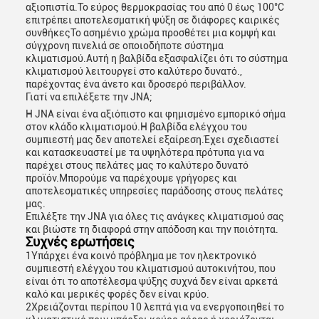
αξιοπιστία.Το εύρος θερμοκρασίας του από 0 έως 100°C
επιτρέπει αποτελεσματική ψύξη σε διάφορες καιρικές
συνθήκεςΤο ασημένιο χρώμα προσθέτει μια κομψή και
σύγχρονη πινελιά σε οποιοδήποτε σύστημα
κλιματισμού.Αυτή η βαλβίδα εξασφαλίζει ότι το σύστημα
κλιματισμού λειτουργεί στο καλύτερο δυνατό.,
παρέχοντας ένα άνετο και δροσερό περιβάλλον.
Γιατί να επιλέξετε την JNA;
Η JNA είναι ένα αξιόπιστο και φημισμένο εμπορικό σήμα
στον κλάδο κλιματισμού.Η βαλβίδα ελέγχου του
συμπιεστή μας δεν αποτελεί εξαίρεση.Έχει σχεδιαστεί
και κατασκευαστεί με τα υψηλότερα πρότυπα για να
παρέχει στους πελάτες μας το καλύτερο δυνατό
προϊόν.Μπορούμε να παρέχουμε γρήγορες και
αποτελεσματικές υπηρεσίες παράδοσης στους πελάτες
μας.
Επιλέξτε την JNA για όλες τις ανάγκες κλιματισμού σας
και βιώστε τη διαφορά στην απόδοση και την ποιότητα.
Συχνές ερωτήσεις
1Υπάρχει ένα κοινό πρόβλημα με τον ηλεκτρονικό
συμπιεστή ελέγχου του κλιματισμού αυτοκινήτου, που
είναι ότι το αποτέλεσμα ψύξης συχνά δεν είναι αρκετά
καλό και μερικές φορές δεν είναι κρύο.
2Χρειάζονται περίπου 10 λεπτά για να ενεργοποιηθεί το