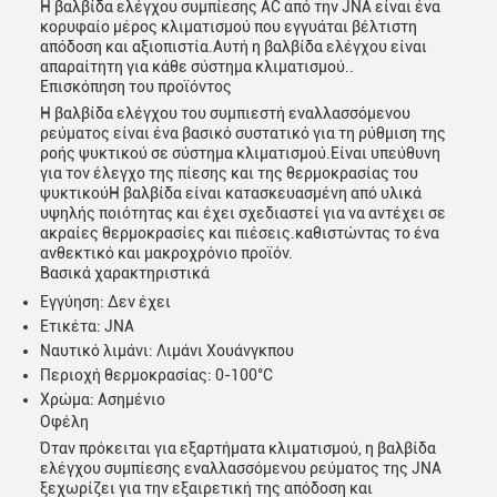
Η βαλβίδα ελέγχου συμπίεσης AC από την JNA είναι ένα
κορυφαίο μέρος κλιματισμού που εγγυάται βέλτιστη
απόδοση και αξιοπιστία.Αυτή η βαλβίδα ελέγχου είναι
απαραίτητη για κάθε σύστημα κλιματισμού..
Επισκόπηση του προϊόντος
Η βαλβίδα ελέγχου του συμπιεστή εναλλασσόμενου
ρεύματος είναι ένα βασικό συστατικό για τη ρύθμιση της
ροής ψυκτικού σε σύστημα κλιματισμού.Είναι υπεύθυνη
για τον έλεγχο της πίεσης και της θερμοκρασίας του
ψυκτικούΗ βαλβίδα είναι κατασκευασμένη από υλικά
υψηλής ποιότητας και έχει σχεδιαστεί για να αντέχει σε
ακραίες θερμοκρασίες και πιέσεις.καθιστώντας το ένα
ανθεκτικό και μακροχρόνιο προϊόν.
Βασικά χαρακτηριστικά
Εγγύηση: Δεν έχει
Ετικέτα: JNA
Ναυτικό λιμάνι: Λιμάνι Χουάνγκπου
Περιοχή θερμοκρασίας: 0-100°C
Χρώμα: Ασημένιο
Οφέλη
Όταν πρόκειται για εξαρτήματα κλιματισμού, η βαλβίδα
ελέγχου συμπίεσης εναλλασσόμενου ρεύματος της JNA
ξεχωρίζει για την εξαιρετική της απόδοση και