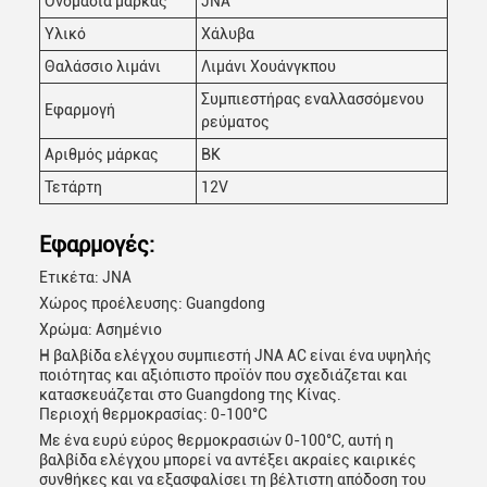
Ονομασία μάρκας
JNA
Υλικό
Χάλυβα
Θαλάσσιο λιμάνι
Λιμάνι Χουάνγκπου
Συμπιεστήρας εναλλασσόμενου
Εφαρμογή
ρεύματος
Αριθμός μάρκας
BK
Τετάρτη
12V
Εφαρμογές:
Ετικέτα: JNA
Χώρος προέλευσης: Guangdong
Χρώμα: Ασημένιο
Η βαλβίδα ελέγχου συμπιεστή JNA AC είναι ένα υψηλής
Αφήστε ένα μήνυμα
ποιότητας και αξιόπιστο προϊόν που σχεδιάζεται και
κατασκευάζεται στο Guangdong της Κίνας.
We bellen je snel terug!
Περιοχή θερμοκρασίας: 0-100°C
Με ένα ευρύ εύρος θερμοκρασιών 0-100°C, αυτή η
βαλβίδα ελέγχου μπορεί να αντέξει ακραίες καιρικές
συνθήκες και να εξασφαλίσει τη βέλτιστη απόδοση του