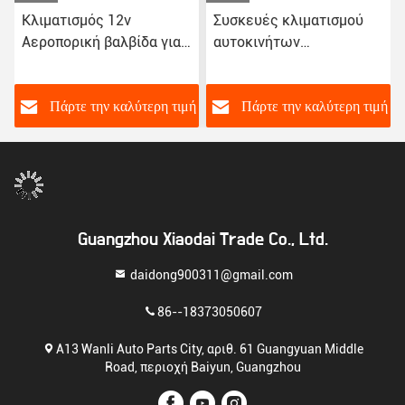
Κλιματισμός 12v
Συσκευές κλιματισμού
Αεροπορική βαλβίδα για
αυτοκινήτων
Peugeot 307 Citroen
Αμαξοκίνητο Κεφάλαιο
Triumph C-Quante
ελέγχου συμπιεστή για
Peugeot 408 3008 Denso
ή
Πάρτε την καλύτερη τιμή
Πάρτε την καλύτερη τιμή
Guangzhou Xiaodai Trade Co., Ltd.
daidong900311@gmail.com
86--18373050607
Α13 Wanli Auto Parts City, αριθ. 61 Guangyuan Middle
Road, περιοχή Baiyun, Guangzhou