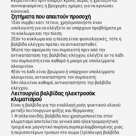
κλιματιστικό πριν υπάρξει κρύος αέρας ή χρειάζονται
συννεφιασμένες ή βροχερές ημέρες για να κρυώσει
κανονικά.
ζητήματα που απαιτούν προσοχή
1Εάν συμβεί κάτι τέτοιο, χρησιμοποιήστε έναν
υπολογιστή για να ελέγξετε αν υπάρχουν προβλήματα με
το κύκλωμα και την πίεση.
2Εάν το κύκλωμα και η πίεση είναι φυσιολογικές, τότε η
βαλβίδα ελέγχου πρέπει να αντικατασταθεί.
3Κατά την αφαίρεση του συμπιεστή πριν από την
αντικατάσταση της βαλβίδας ελέγχου, ελέγξτε αν το λάδι
του συμπιεστή είναι καθαρό ή μαύρο με υπολείμματα
αλουμινίου.
4Εάν το λάδι είναι βρώμικο ή υπάρχουν υπολείμματα
αλουμινίου, αντικαταστήστε τον συμπιεστή.
5Αν όλα είναι καθαρά, αντικαταστήστε την βαλβίδα
ελέγχου.
Λειτουργία βαλβίδας ηλεκτροσόκ
κλιματισμού
Είναι η βαλβίδα για την εναλλαγή ροής ψυκτικού υλικού
μεταξύ λειτουργιών ψύξης και θέρμανσης
1.Η σόλενοειδής βαλβίδα που χρησιμοποιείται στον
κλιματισμό αποτελείται γενικά από ηλεκτρομαγνητική
τροχιά και μαγνητικό πυρήνα,συμπεριλαμβανομένης μιας
ή περισσοτέρων τρυπών στο σώμα (τρίπλευρη βαλβίδα