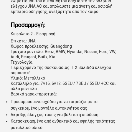
κλιματισμού του αυτοκινήτου σαςΠάρτε την βαλβίδα
ελέγχου JNA AC και απολαύστε μια άνετη και ασφαλή
εμπειρία οδήγησης, ανεξάρτητα από τον καιρό!
Προσαρμογή:
Κεφάλαιο 2 - Εφαρμογή
Ετικέτα: JNA
Χώρος προέλευσης: Guangdong
Τροχαίο μοντέλο: Benz, BMW, Hyundai, Nissan, Ford, VW,
Audi, Peugeot, Builk, Kia
Τεχνολογία:
Περιεχόμενο της συσκευασίας: 1 X βαλβίδα ελέγχου
συμπιεστή
Υλικό: Μεταλλικό
Κατάλληλο για: 7v16, 6v12, 6SEU / 7SEU / 5SEU HCC και
άλλα μοντέλα
Βασικά χαρακτηριστικά:
Προσαρμοσμένο σχέδιο για να ταιριάζει με το
συγκεκριμένο μοντέλο αυτοκινήτου σας
Ακριβής έλεγχος τάσης για βέλτιστη απόδοση
Κατασκευασμένο από ανθεκτικό και υψηλής ποιότητας
μεταλλικό υλικό