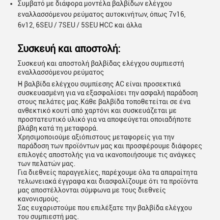
Συμβατό με διάφορα μοντέλα βαλβίδων ελέγχου
εναλλασσόμενου ρεύματος αυτοκινήτων, όπως 7v16,
6v12, 6SEU / 7SEU / 5SEU HCC και άλλα
Συσκευή και αποστολή:
Συσκευή και αποστολή βαλβίδας ελέγχου συμπιεστή
εναλλασσόμενου ρεύματος
Η βαλβίδα ελέγχου συμπίεσης AC είναι προσεκτικά
συσκευασμένη για να εξασφαλίσει την ασφαλή παράδοση
στους πελάτες μας.Κάθε βαλβίδα τοποθετείται σε ένα
ανθεκτικό κουτί από χαρτόνι και συσκευάζεται με
προστατευτικό υλικό για να αποφεύγεται οποιαδήποτε
βλάβη κατά τη μεταφορά.
Χρησιμοποιούμε αξιόπιστους μεταφορείς για την
παράδοση των προϊόντων μας και προσφέρουμε διάφορες
επιλογές αποστολής για να ικανοποιήσουμε τις ανάγκες
των πελατών μας.
Για διεθνείς παραγγελίες, παρέχουμε όλα τα απαραίτητα
τελωνειακά έγγραφα και διασφαλίζουμε ότι τα προϊόντα
μας αποστέλλονται σύμφωνα με τους διεθνείς
κανονισμούς.
Σας ευχαριστούμε που επιλέξατε την βαλβίδα ελέγχου
του συμπιεστή μας.