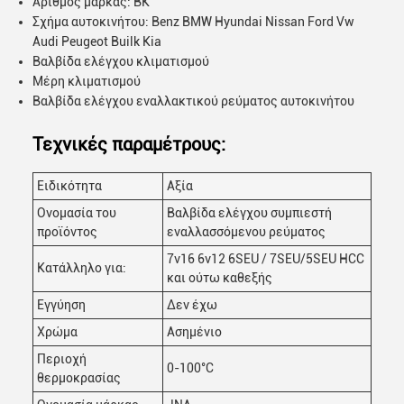
Αριθμός μάρκας: BK
Σχήμα αυτοκινήτου: Benz BMW Hyundai Nissan Ford Vw
Audi Peugeot Builk Kia
Βαλβίδα ελέγχου κλιματισμού
Μέρη κλιματισμού
Βαλβίδα ελέγχου εναλλακτικού ρεύματος αυτοκινήτου
Τεχνικές παραμέτρους:
Ειδικότητα
Αξία
Ονομασία του
Βαλβίδα ελέγχου συμπιεστή
προϊόντος
εναλλασσόμενου ρεύματος
7v16 6v12 6SEU / 7SEU/5SEU HCC
Κατάλληλο για:
και ούτω καθεξής
Εγγύηση
Δεν έχω
Χρώμα
Ασημένιο
Περιοχή
0-100°C
θερμοκρασίας