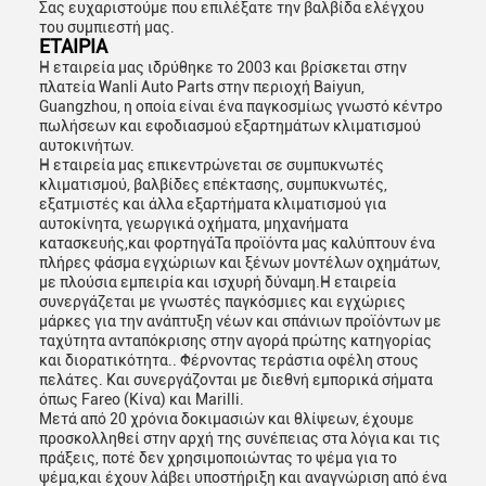
Σας ευχαριστούμε που επιλέξατε την βαλβίδα ελέγχου
του συμπιεστή μας.
ΕΤΑΙΡΙΑ
Η εταιρεία μας ιδρύθηκε το 2003 και βρίσκεται στην
πλατεία Wanli Auto Parts στην περιοχή Baiyun,
Guangzhou, η οποία είναι ένα παγκοσμίως γνωστό κέντρο
πωλήσεων και εφοδιασμού εξαρτημάτων κλιματισμού
αυτοκινήτων.
Η εταιρεία μας επικεντρώνεται σε συμπυκνωτές
κλιματισμού, βαλβίδες επέκτασης, συμπυκνωτές,
εξατμιστές και άλλα εξαρτήματα κλιματισμού για
αυτοκίνητα, γεωργικά οχήματα, μηχανήματα
κατασκευής,και φορτηγάΤα προϊόντα μας καλύπτουν ένα
πλήρες φάσμα εγχώριων και ξένων μοντέλων οχημάτων,
με πλούσια εμπειρία και ισχυρή δύναμη.Η εταιρεία
συνεργάζεται με γνωστές παγκόσμιες και εγχώριες
μάρκες για την ανάπτυξη νέων και σπάνιων προϊόντων με
ταχύτητα ανταπόκρισης στην αγορά πρώτης κατηγορίας
και διορατικότητα.. Φέρνοντας τεράστια οφέλη στους
πελάτες. Και συνεργάζονται με διεθνή εμπορικά σήματα
όπως Fareo (Κίνα) και Marilli.
Μετά από 20 χρόνια δοκιμασιών και θλίψεων, έχουμε
προσκολληθεί στην αρχή της συνέπειας στα λόγια και τις
πράξεις, ποτέ δεν χρησιμοποιώντας το ψέμα για το
ψέμα,και έχουν λάβει υποστήριξη και αναγνώριση από ένα