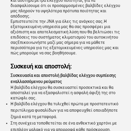
και αυστηρά μέτρα ελέγχου ποιότητας για να
διασφαλίσουμε ότι οι προσαρμοσμένες βαλβίδες ελέγχου
μας πληρούν τα υψηλότερα πρότυπα ποιότητας και
απόδοσης.
Εμπιστευτείτε την JNA για όλες τις ανάγκες σας.Η
εξατομικευμένη υπηρεσία μας θα σας προσφέρει μια
αξιόπιστη και αποτελεσματική λύση που θα βελτιώσει τις
επιδόσεις του συστήματος κλιματισμού του αυτοκινήτου
σαςΕπικοινωνήστε μαζί μας σήμερα για να μάθετε
περισσότερα για τις εξατομικευμένες υπηρεσίες μας και
πώς μπορούμε να σας βοηθήσουμε.
Συσκευή και αποστολή:
Συσκευασία και αποστολή βαλβίδας ελέγχου συμπίεσης
εναλλασσόμενου ρεύματος
Η βαλβίδα ελέγχου θα συσκευαστεί προσεκτικά και θα
αποσταλεί για να εξασφαλιστεί η ασφαλή άφιξή της στο
κατώφλι σας.
Η βαλβίδα ελέγχου θα τυλιχθεί πρώτα με προστατευτικό
περιτύλιγμα φυσαλίδων για να αποφευχθεί οποιαδήποτε
ζημιά κατά τη μεταφορά.
Στη συνέχεια τοποθετείται σε ένα ανθεκτικό χαρτόνι με
επιπλέον μαλακό για να απορροφά κάθε πρόσκρουση.