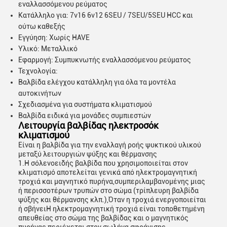
εναλλασσόμενου ρεύματος
Κατάλληλο για: 7v16 6v12 6SEU / 7SEU/5SEU HCC και
ούτω καθεξής
Εγγύηση: Χωρίς HAVE
Υλικό: Μεταλλικό
Εφαρμογή: Συμπυκνωτής εναλλασσόμενου ρεύματος
Τεχνολογία:
Βαλβίδα ελέγχου κατάλληλη για όλα τα μοντέλα
αυτοκινήτων
Σχεδιασμένα για συστήματα κλιματισμού
Βαλβίδα ειδικά για μονάδες συμπιεστών
Λειτουργία βαλβίδας ηλεκτροσόκ
κλιματισμού
Είναι η βαλβίδα για την εναλλαγή ροής ψυκτικού υλικού
μεταξύ λειτουργιών ψύξης και θέρμανσης
1.Η σόλενοειδής βαλβίδα που χρησιμοποιείται στον
κλιματισμό αποτελείται γενικά από ηλεκτρομαγνητική
τροχιά και μαγνητικό πυρήνα,συμπεριλαμβανομένης μιας
ή περισσοτέρων τρυπών στο σώμα (τρίπλευρη βαλβίδα
ψύξης και θέρμανσης κλπ.),Όταν η τροχιά ενεργοποιείται
ή σβήνειΗ ηλεκτρομαγνητική τροχιά είναι τοποθετημένη
απευθείας στο σώμα της βαλβίδας και ο μαγνητικός