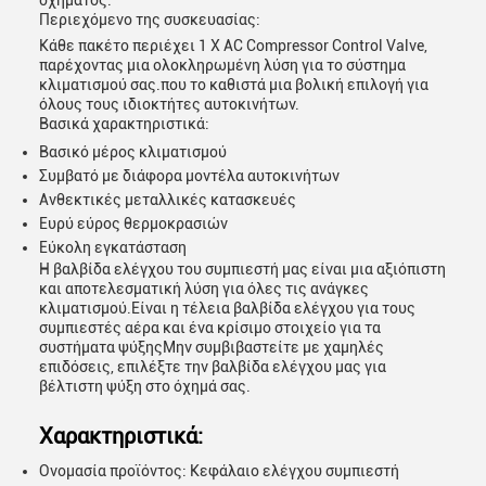
οχήματος.
Περιεχόμενο της συσκευασίας:
Κάθε πακέτο περιέχει 1 X AC Compressor Control Valve,
παρέχοντας μια ολοκληρωμένη λύση για το σύστημα
κλιματισμού σας.που το καθιστά μια βολική επιλογή για
όλους τους ιδιοκτήτες αυτοκινήτων.
Βασικά χαρακτηριστικά:
Βασικό μέρος κλιματισμού
Συμβατό με διάφορα μοντέλα αυτοκινήτων
Ανθεκτικές μεταλλικές κατασκευές
Ευρύ εύρος θερμοκρασιών
Εύκολη εγκατάσταση
Η βαλβίδα ελέγχου του συμπιεστή μας είναι μια αξιόπιστη
και αποτελεσματική λύση για όλες τις ανάγκες
κλιματισμού.Είναι η τέλεια βαλβίδα ελέγχου για τους
συμπιεστές αέρα και ένα κρίσιμο στοιχείο για τα
συστήματα ψύξηςΜην συμβιβαστείτε με χαμηλές
επιδόσεις, επιλέξτε την βαλβίδα ελέγχου μας για
βέλτιστη ψύξη στο όχημά σας.
Χαρακτηριστικά:
Ονομασία προϊόντος: Κεφάλαιο ελέγχου συμπιεστή