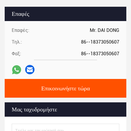
Επαφές
Επαφές:
Mr. DAI DONG
Τηλ.:
86--18373050607
Φαξ:
86--18373050607
Επικοινωνήστε τώρα
Μας ταχυδρομήστε