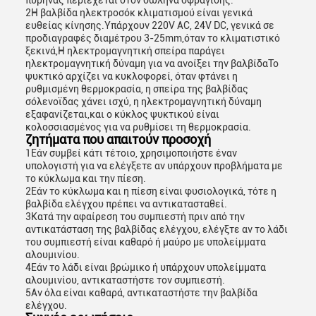
πυρήνας περιέχεται στον σωλήνα σφράγισης.
2Η βαλβίδα ηλεκτροσόκ κλιματισμού είναι γενικά
ευθείας κίνησης.Υπάρχουν 220V AC, 24V DC, γενικά σε
προδιαγραφές διαμέτρου 3-25mm,όταν το κλιματιστικό
ξεκινά,Η ηλεκτρομαγνητική σπείρα παράγει
ηλεκτρομαγνητική δύναμη για να ανοίξει την βαλβίδαΤο
ψυκτικό αρχίζει να κυκλοφορεί, όταν φτάνει η
ρυθμισμένη θερμοκρασία, η σπείρα της βαλβίδας
σόλενοϊδας χάνει ισχύ, η ηλεκτρομαγνητική δύναμη
εξαφανίζεται,και ο κύκλος ψυκτικού είναι
κολοσσιασμένος για να ρυθμίσει τη θερμοκρασία.
ζητήματα που απαιτούν προσοχή
1Εάν συμβεί κάτι τέτοιο, χρησιμοποιήστε έναν
υπολογιστή για να ελέγξετε αν υπάρχουν προβλήματα με
το κύκλωμα και την πίεση.
2Εάν το κύκλωμα και η πίεση είναι φυσιολογικά, τότε η
βαλβίδα ελέγχου πρέπει να αντικατασταθεί.
3Κατά την αφαίρεση του συμπιεστή πριν από την
αντικατάσταση της βαλβίδας ελέγχου, ελέγξτε αν το λάδι
του συμπιεστή είναι καθαρό ή μαύρο με υπολείμματα
αλουμινίου.
4Εάν το λάδι είναι βρώμικο ή υπάρχουν υπολείμματα
αλουμινίου, αντικαταστήστε τον συμπιεστή.
5Αν όλα είναι καθαρά, αντικαταστήστε την βαλβίδα
ελέγχου.