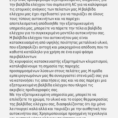
την βαλβίδα ελέγχου του συμπιεστή AC για να καλύψουμε
τις ατομικές ανάγκες των πελατών μας.Η βαλβίδα
ελέγχου μας έχει σχεδιαστεί για να ταιριάζει σε όλους
τους τύπους αυτοκινήτων και να παρέχει
αποτελεσματική απόδοσηΜε την εξατομικευμένη
υπηρεσία μας, μπορείτε να πάρετε την τέλεια βαλβίδα
ελέγχου για το συγκεκριμένο μοντέλο αυτοκινήτου σας.
Η βαλβίδα ελέγχου του αυτοκινήτου μας είναι
κατασκευασμένη από υψηλής ποιότητας μεταλλικό υλικό,
που εξασφαλίζει αντοχή και μακροχρόνια απόδοση.που το
καθιστά κατάλληλο για χρήση σε ένα ευρύ φάσμα
περιβάλλοντων.
Ως κορυφαίος κατασκευαστής εξαρτημάτων κλιματισμού,
καταλαβαίνουμε τη σημασία της παροχής
προσαρμοσμένων λύσεων στους πελάτες μας.Η ομάδα
εμπειρογνωμόνων μας θα συνεργαστεί στενά μαζί σας για
να κατανοήσει τις απαιτήσεις σας και να σας παρέχει μια
εξατομικευμένη βαλβίδα ελέγχου που πληροί τις
ακριβείς προδιαγραφές σας.
Με την εξατομικευμένη υπηρεσία μας, μπορείτε να
επιλέξετε το χρώμα, το υλικό και το εύρος θερμοκρασίας
της βαλβίδας ελέγχου σας, διασφαλίζοντας ότι όχι μόνο
λειτουργεί καλά αλλά και ταιριάζει με την αισθητική του
αυτοκινήτου σας.Χρησιμοποιούμε προηγμένη τεχνολογία