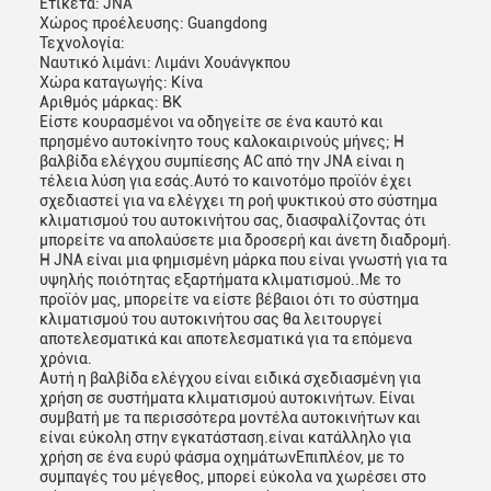
Ετικέτα: JNA
Χώρος προέλευσης: Guangdong
Τεχνολογία:
Ναυτικό λιμάνι: Λιμάνι Χουάνγκπου
Χώρα καταγωγής: Κίνα
Αριθμός μάρκας: BK
Είστε κουρασμένοι να οδηγείτε σε ένα καυτό και
πρησμένο αυτοκίνητο τους καλοκαιρινούς μήνες; Η
βαλβίδα ελέγχου συμπίεσης AC από την JNA είναι η
Αφήστε ένα μήνυμα
τέλεια λύση για εσάς.Αυτό το καινοτόμο προϊόν έχει
σχεδιαστεί για να ελέγχει τη ροή ψυκτικού στο σύστημα
We bellen je snel terug!
κλιματισμού του αυτοκινήτου σας, διασφαλίζοντας ότι
μπορείτε να απολαύσετε μια δροσερή και άνετη διαδρομή.
Η JNA είναι μια φημισμένη μάρκα που είναι γνωστή για τα
υψηλής ποιότητας εξαρτήματα κλιματισμού..Με το
προϊόν μας, μπορείτε να είστε βέβαιοι ότι το σύστημα
κλιματισμού του αυτοκινήτου σας θα λειτουργεί
αποτελεσματικά και αποτελεσματικά για τα επόμενα
χρόνια.
Αυτή η βαλβίδα ελέγχου είναι ειδικά σχεδιασμένη για
χρήση σε συστήματα κλιματισμού αυτοκινήτων. Είναι
συμβατή με τα περισσότερα μοντέλα αυτοκινήτων και
είναι εύκολη στην εγκατάσταση.είναι κατάλληλο για
χρήση σε ένα ευρύ φάσμα οχημάτωνΕπιπλέον, με το
συμπαγές του μέγεθος, μπορεί εύκολα να χωρέσει στο