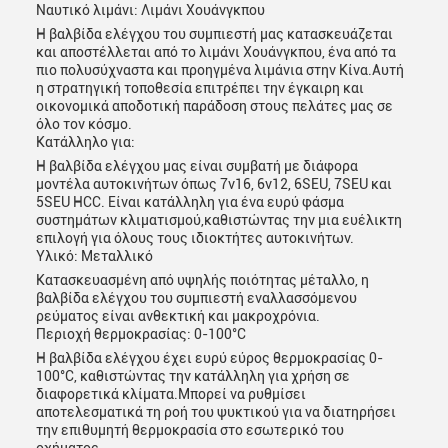
Ναυτικό λιμάνι: Λιμάνι Χουάνγκπου
Η βαλβίδα ελέγχου του συμπιεστή μας κατασκευάζεται
και αποστέλλεται από το λιμάνι Χουάνγκπου, ένα από τα
πιο πολυσύχναστα και προηγμένα λιμάνια στην Κίνα.Αυτή
η στρατηγική τοποθεσία επιτρέπει την έγκαιρη και
οικονομικά αποδοτική παράδοση στους πελάτες μας σε
όλο τον κόσμο.
Κατάλληλο για:
Η βαλβίδα ελέγχου μας είναι συμβατή με διάφορα
μοντέλα αυτοκινήτων όπως 7v16, 6v12, 6SEU, 7SEU και
5SEU HCC. Είναι κατάλληλη για ένα ευρύ φάσμα
συστημάτων κλιματισμού,καθιστώντας την μια ευέλικτη
επιλογή για όλους τους ιδιοκτήτες αυτοκινήτων.
Υλικό: Μεταλλικό
Κατασκευασμένη από υψηλής ποιότητας μέταλλο, η
βαλβίδα ελέγχου του συμπιεστή εναλλασσόμενου
ρεύματος είναι ανθεκτική και μακροχρόνια.
Περιοχή θερμοκρασίας: 0-100°C
Η βαλβίδα ελέγχου έχει ευρύ εύρος θερμοκρασίας 0-
100°C, καθιστώντας την κατάλληλη για χρήση σε
διαφορετικά κλίματα.Μπορεί να ρυθμίσει
αποτελεσματικά τη ροή του ψυκτικού για να διατηρήσει
την επιθυμητή θερμοκρασία στο εσωτερικό του