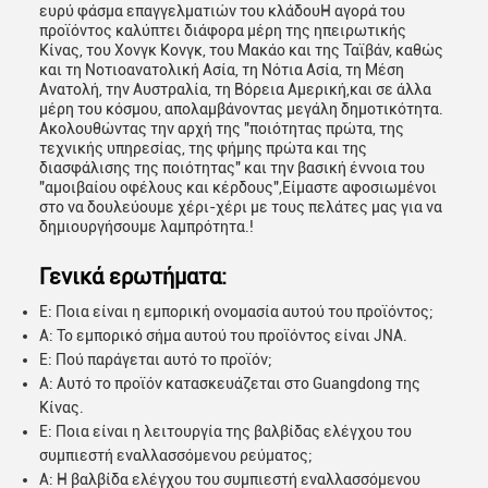
ευρύ φάσμα επαγγελματιών του κλάδουΗ αγορά του
προϊόντος καλύπτει διάφορα μέρη της ηπειρωτικής
Κίνας, του Χονγκ Κονγκ, του Μακάο και της Ταϊβάν, καθώς
και τη Νοτιοανατολική Ασία, τη Νότια Ασία, τη Μέση
Ανατολή, την Αυστραλία, τη Βόρεια Αμερική,και σε άλλα
μέρη του κόσμου, απολαμβάνοντας μεγάλη δημοτικότητα.
Ακολουθώντας την αρχή της "ποιότητας πρώτα, της
τεχνικής υπηρεσίας, της φήμης πρώτα και της
διασφάλισης της ποιότητας" και την βασική έννοια του
"αμοιβαίου οφέλους και κέρδους",Είμαστε αφοσιωμένοι
στο να δουλεύουμε χέρι-χέρι με τους πελάτες μας για να
δημιουργήσουμε λαμπρότητα.!
Γενικά ερωτήματα:
Ε: Ποια είναι η εμπορική ονομασία αυτού του προϊόντος;
Α: Το εμπορικό σήμα αυτού του προϊόντος είναι JNA.
Ε: Πού παράγεται αυτό το προϊόν;
Α: Αυτό το προϊόν κατασκευάζεται στο Guangdong της
Κίνας.
Ε: Ποια είναι η λειτουργία της βαλβίδας ελέγχου του
συμπιεστή εναλλασσόμενου ρεύματος;
Α: Η βαλβίδα ελέγχου του συμπιεστή εναλλασσόμενου