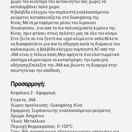
χώρο του κινητήρα του αυτοκινήτου σας χωρίς να
καταλαμβάνει πολύ χώρο.
Η βαλβίδα ελέγχου του συμπιεστή εναλλασσόμενου
ρεύματος κατασκευάζεται στο Guangdong της
Κίνας.Μετά μεταφέρεται μέσω του λιμανιού
υποβολή
Χουάνγκπου., ένα από τα πιο πολυσύχναστα λιμάνια της
Κίνας, πριν φτάσει στους πελάτες μας σε όλο τον κόσμο.
Είτε ζείτε σε ένα ζεστό και υγρό κλίμα είτε απλά θέλετε
να διασφαλίσετε μια άνετη οδήγηση κατά τη διάρκεια του
καλοκαιριού, η βαλβίδα ελέγχου συμπιεστή AC από την
JNA είναι η τέλεια λύση.Μην αφήνετε ένα ελαττωματικό
σύστημα κλιματισμού να καταστρέψει την εμπειρία
οδήγησηςΕπιλέξτε την JNA και βιώστε τη διαφορά στην
ποιότητα και την απόδοση.
Προσαρμογή:
Κεφάλαιο 2 - Εφαρμογή
Ετικέτα: JNA
Χώρος προέλευσης: Guangdong, Κίνα
Εφαρμογή: Συμπυκνωτής εναλλασσόμενου ρεύματος
Χρώμα: Ασημένιο
Υλικό: Μεταλλικό
Περιοχή θερμοκρασίας: 0-100°C
Στην JNA, προσφέρουμε εξατομικευμένες υπηρεσίες για