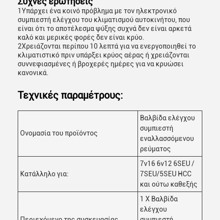
Συχνές ερωτήσεις
1Υπάρχει ένα κοινό πρόβλημα με τον ηλεκτρονικό
συμπιεστή ελέγχου του κλιματισμού αυτοκινήτου, που
είναι ότι το αποτέλεσμα ψύξης συχνά δεν είναι αρκετά
καλό και μερικές φορές δεν είναι κρύο.
2Χρειάζονται περίπου 10 λεπτά για να ενεργοποιηθεί το
κλιματιστικό πριν υπάρξει κρύος αέρας ή χρειάζονται
συννεφιασμένες ή βροχερές ημέρες για να κρυώσει
κανονικά.
Τεχνικές παραμέτρους:
Βαλβίδα ελέγχου
συμπιεστή
Ονομασία του προϊόντος
εναλλασσόμενου
ρεύματος
7v16 6v12 6SEU /
Κατάλληλο για:
7SEU/5SEU HCC
και ούτω καθεξής
1 X Βαλβίδα
ελέγχου
Περιεχόμενο της συσκευασίας
συμπιεστή