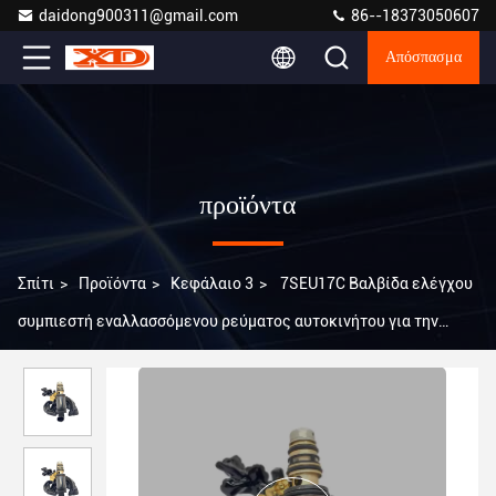
daidong900311@gmail.com
86--18373050607
Απόσπασμα
προϊόντα
Σπίτι
>
Προϊόντα
>
Κεφάλαιο 3
>
7SEU17C Βαλβίδα ελέγχου
συμπιεστή εναλλασσόμενου ρεύματος αυτοκινήτου για την
Cadillac ATS