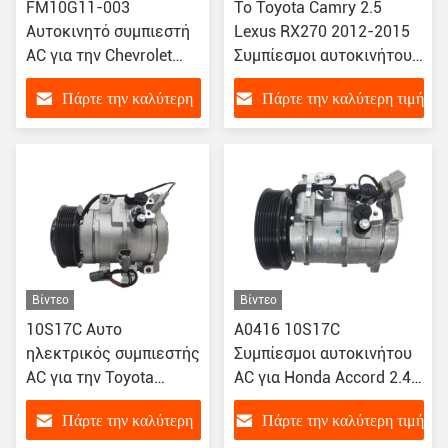
FM10G11-003
Το Toyota Camry 2.5
Αυτοκινητό συμπιεστή
Lexus RX270 2012-2015
AC για την Chevrolet
Συμπίεσμοι αυτοκινήτου
96406677 96528118
447280-6290 88310-
Πάρτε την καλύτερη
Πάρτε την καλύτερη τιμή
717855 717860
0R010 447260-2890
τιμή
Βίντεο
Βίντεο
10S17C Αυτο
A0416 10S17C
ηλεκτρικός συμπιεστής
Συμπίεσμοι αυτοκινήτου
AC για την Toyota
AC για Honda Accord 2.4
Previa ACR30 Prado
2004-2007 CM4 CM5
Πάρτε την καλύτερη
Πάρτε την καλύτερη τιμή
4000 TRJ120 88320-
38810-RAA-A01 / 38810-