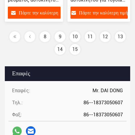
12V για Toyota Prado
Corolla 8831002510
Πάρτε την καλύτερη
Πάρτε την καλύτερη τιμή
Land Cruiser TRJ150
883101A660 CO11210C
GRJ150 7GR 88320-
τιμή
60A01
8
9
10
11
12
13
14
15
Επαφές
Επαφές:
Mr. DAI DONG
Τηλ.:
86--18373050607
Φαξ:
86--18373050607