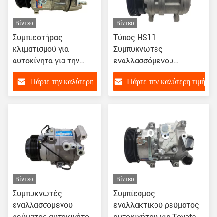
Βίντεο
Βίντεο
Συμπιεστήρας
Τύπος HS11
κλιματισμού για
Συμπυκνωτές
αυτοκίνητα για την
εναλλασσόμενου
Jaguar XF PXC16
ρεύματος αυτοκινήτων
Πάρτε την καλύτερη
Πάρτε την καλύτερη τιμή
LR019135 LR030218
για την Hyundai I10
97701-0X000 / F500-
τιμή
QQ7BA-02
Βίντεο
Βίντεο
Συμπυκνωτές
Συμπίεσμος
εναλλασσόμενου
εναλλακτικού ρεύματος
ρεύματος αυτοκινήτου
αυτοκινήτου για Toyota