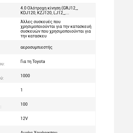
4.0 Ολότροχη κίνηση (GRJ12_,
KDJ120, KZJ120, LJ12_,...
Άλλες συσκευές που
χρησιμοποιούνται για την κατασκευή
συσκευών που χρησιμοποιούνται για
την κατασκευ
αεροσυμπιεστής
Για τη Toyota
ου:
1000
ύ:
1
100
:
12V
ς
Λιμάνι Χουάνγκπου