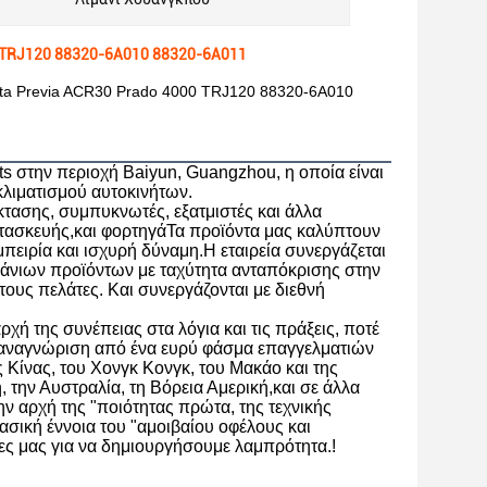
0 TRJ120 88320-6A010 88320-6A011
yota Previa ACR30 Prado 4000 TRJ120 88320-6A010
rts στην περιοχή Baiyun, Guangzhou, η οποία είναι
λιματισμού αυτοκινήτων.
κτασης, συμπυκνωτές, εξατμιστές και άλλα
ατασκευής,και φορτηγάΤα προϊόντα μας καλύπτουν
ειρία και ισχυρή δύναμη.Η εταιρεία συνεργάζεται
πάνιων προϊόντων με ταχύτητα ανταπόκρισης στην
τους πελάτες. Και συνεργάζονται με διεθνή
ή της συνέπειας στα λόγια και τις πράξεις, ποτέ
ι αναγνώριση από ένα ευρύ φάσμα επαγγελματιών
 Κίνας, του Χονγκ Κονγκ, του Μακάο και της
, την Αυστραλία, τη Βόρεια Αμερική,και σε άλλα
 αρχή της "ποιότητας πρώτα, της τεχνικής
ασική έννοια του "αμοιβαίου οφέλους και
ες μας για να δημιουργήσουμε λαμπρότητα.!