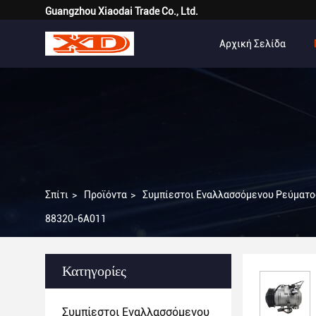
Guangzhou Xiaodai Trade Co., Ltd.
Αρχική Σελίδα
Σπίτι
>
Προϊόντα
>
Συμπίεστοι Εναλλασσόμενου Ρεύματος
88320-6A011
Κατηγορίες
Συμπίεστοι Εναλλασσόμενου