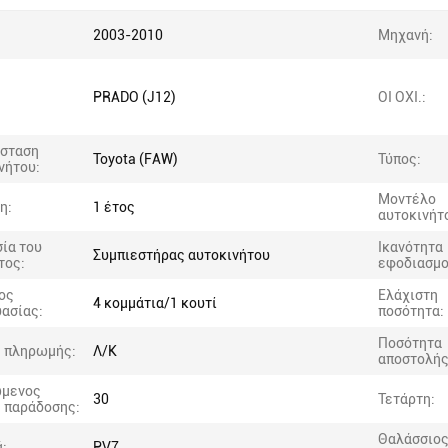
2003-2010
Μηχανή:
PRADO (J12)
ΟΙ ΟΧΙ.:
άσταση
Toyota (FAW)
Τύπος:
νήτου:
Μοντέλο
η:
1 έτος
αυτοκινήτ
ία του
Ικανότητα
Συμπιεστήρας αυτοκινήτου
τος:
εφοδιασμο
ος
Ελάχιστη
4 κομμάτια/1 κουτί
ασίας:
ποσότητα:
Ποσότητα
 πληρωμής:
Λ/Κ
αποστολής
ώμενος
30
Τετάρτη:
 παράδοσης:
Θαλάσσιο
ά:
PV7