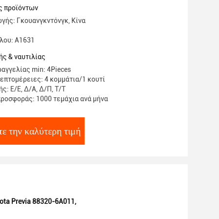
320-6A011
ς προϊόντων
γής: Γκουανγκντόνγκ, Κίνα
λου: Α1631
ς & ναυτιλίας
αγγελίας min: 4Pieces
επτομέρειες: 4 κομμάτια/1 κουτί
: Ε/Ε, Δ/Α, Δ/Π, Τ/Τ
ροσφοράς: 1000 τεμάχια ανά μήνα
ε την καλύτερη τιμή
ota Previa 88320-6A011
,