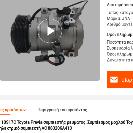
6A010 88
Λεπτομέρειε
Τόπος καταγω
Μάρκα: JNA
Αριθμό μοντέ
Όροι πληρωμή
Ποσότητα παρ
Συσκευασία λ
Όροι πληρωμής
Δυνατότητα π
Πάρτ
ες προϊόντων
Περιγραφή του προϊόντος
:
10S17C Toyota Previa συμπιεστής ρεύματος
,
Συμπίεσμος μοχλού Toy
 ηλεκτρικό συμπιεστή AC 883206A410