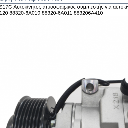
17C Αυτοκίνητος ατμοσφαιρικός συμπιεστής για αυτοκί
120 88320-6A010 88320-6A011 883206A410
Αφήστε ένα μήνυμα
We bellen je snel terug!