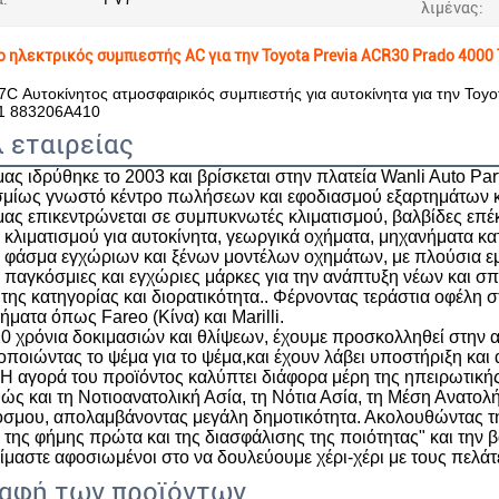
λιμένας:
 ηλεκτρικός συμπιεστής AC για την Toyota Previa ACR30 Prado 400
C Αυτοκίνητος ατμοσφαιρικός συμπιεστής για αυτοκίνητα για την To
1 883206A410
 εταιρείας
 μας ιδρύθηκε το 2003 και βρίσκεται στην πλατεία Wanli Auto Pa
μίως γνωστό κέντρο πωλήσεων και εφοδιασμού εξαρτημάτων κ
 μας επικεντρώνεται σε συμπυκνωτές κλιματισμού, βαλβίδες επέ
 κλιματισμού για αυτοκίνητα, γεωργικά οχήματα, μηχανήματα κ
 φάσμα εγχώριων και ξένων μοντέλων οχημάτων, με πλούσια εμπ
 παγκόσμιες και εγχώριες μάρκες για την ανάπτυξη νέων και σ
ης κατηγορίας και διορατικότητα.. Φέρνοντας τεράστια οφέλη σ
ήματα όπως Fareo (Κίνα) και Marilli.
0 χρόνια δοκιμασιών και θλίψεων, έχουμε προσκολληθεί στην αρχ
οποιώντας το ψέμα για το ψέμα,και έχουν λάβει υποστήριξη κα
Η αγορά του προϊόντος καλύπτει διάφορα μέρη της ηπειρωτικής
θώς και τη Νοτιοανατολική Ασία, τη Νότια Ασία, τη Μέση Ανατολή
όσμου, απολαμβάνοντας μεγάλη δημοτικότητα. Ακολουθώντας την
 της φήμης πρώτα και της διασφάλισης της ποιότητας" και την β
ίμαστε αφοσιωμένοι στο να δουλεύουμε χέρι-χέρι με τους πελάτ
αφή των προϊόντων