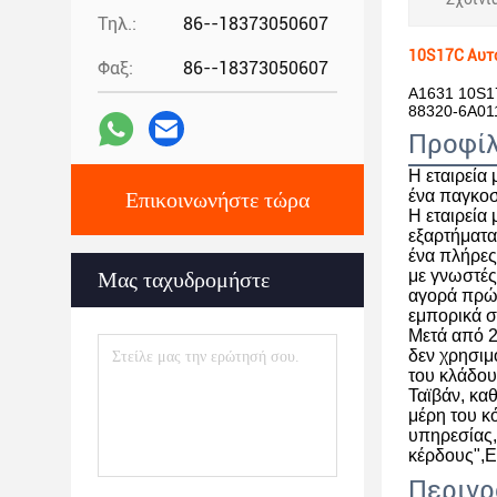
Τηλ.:
86--18373050607
10S17C Αυτο
Φαξ:
86--18373050607
A1631 10S17
88320-6A01
Προφίλ
Η εταιρεία
ένα παγκοσ
Επικοινωνήστε τώρα
Η εταιρεία
εξαρτήματα
ένα πλήρες
με γνωστές
Μας ταχυδρομήστε
αγορά πρώτ
εμπορικά σ
Μετά από 2
δεν χρησιμ
του κλάδου
Ταϊβάν, κα
μέρη του κ
υπηρεσίας,
κέρδους",Ε
Περιγρ