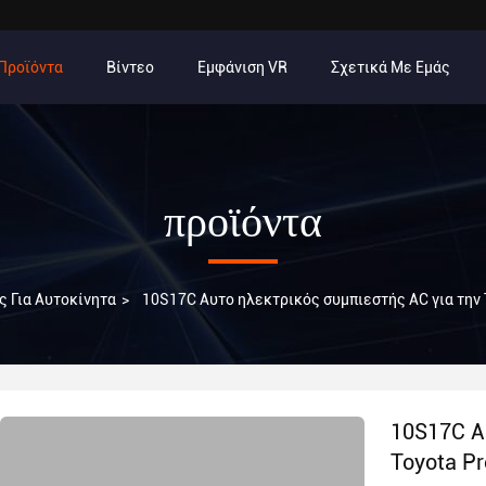
Προϊόντα
Βίντεο
Εμφάνιση VR
Σχετικά Με Εμάς
προϊόντα
 Για Αυτοκίνητα
>
10S17C Αυτο ηλεκτρικός συμπιεστής AC για την
10S17C Α
Toyota P