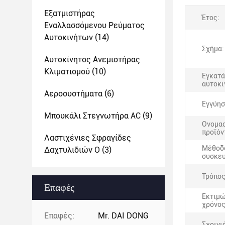
Εξατμιστήρας
Έτος:
Εναλλασσόμενου Ρεύματος
Αυτοκινήτων
(14)
Σχήμα:
Αυτοκίνητος Ανεμιστήρας
Κλιματισμού
(10)
Εγκατ
αυτοκι
Αεροσυστήματα
(6)
Εγγύησ
Μπουκάλι Στεγνωτήρα AC
(9)
Ονομασ
προϊόν
Λαστιχένιες Σφραγίδες
Μέθοδ
Δαχτυλιδιών Ο
(3)
συσκευ
Τρόπος
Επαφές
Εκτιμ
χρόνος
Επαφές:
Mr. DAI DONG
Σχοινι