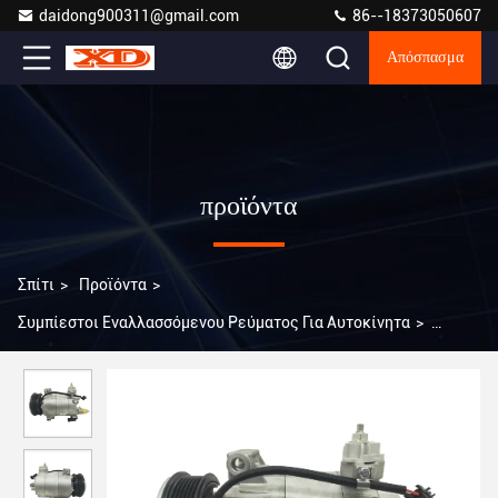
daidong900311@gmail.com
86--18373050607
Απόσπασμα
προϊόντα
Σπίτι
>
Προϊόντα
>
Συμπίεστοι Εναλλασσόμενου Ρεύματος Για Αυτοκίνητα
>
Συμπίεσμος αυτοκινήτου για Ford Ecosport 1.0T / 2014 Fiesta
1.0T C1B119D629AH