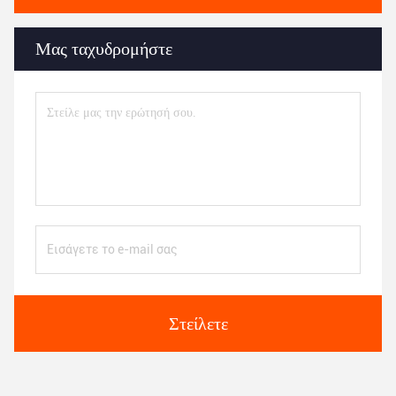
Μας ταχυδρομήστε
Στείλετε