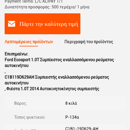
Payment Terms: L/C ALIPAY T/T
Δυνατότητα προσφοράς: 500 τεμάχια/ 1 μήνα
Πάρτε την καλύτερη τιμή
Λεπτομέρειες προϊόντων
Περιγραφή του προϊόντος
Επισημαίνω:
Ford Ecosport 1.0T Συμπίεστος εναλλασσόμενου ρεύματος
αυτοκινήτου
,
C1B119D629AH Συμπιεστής εναλλασσόμενου ρεύματος
αυτοκινήτου
,
Φιέστα 1.0T 2014 Αυτοκινητοκίνητος συμπιεστής
Βάρος:
8 κιλά
Τύπος ψυκτικού:
Ρ-134α
C1B1-19D629-AH