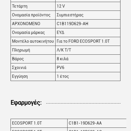
Τετάρτη
12 V
Ονομασία προϊόντος
Συμπιεστήρας
ΑΡΧΟΝΟΜΕΝΟ
C1B119D629-AH
Ονομασία μάρκας
ΕΥΔ
Μοντέλο αυτοκινήτου
Για το FORD ECOSPORT 1.0T
Πληρωμή
Λ/Κ Τ/Τ
Βάρος
8 κιλά
Σχοινιά
PV6
Εγγύηση
1 έτος
Εφαρμογές:
ECOSPORT 1.0T
C1B1-19D629-AA