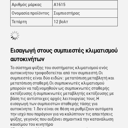
Αριθμός μάρκας
Α1615
Ονομασία προϊόντος
Συμπιεστήρας
Τετάρτη
12 βολτ
Εισαγωγή στους συμπιεστές κλιματισμού
αυτοκινήτων
Το σύστημα ψύξης του συστήματος κλιματισμού ενός
αυτοκινήτου τροφοδοτείται από τον συμπιεστή.Οι
συμπιεστές είναι δύο ειδών.: μετατόπιση μεταβλητή και
μετατόπιση σταθερή.Οι συμπυκνωτές κλιματισμού
μπορούν να ταξινομηθούν ως συμπυκνωτές σταθερής
εκτόξευσης ή συμπυκνωτές μεταβλητής εκτόξευσης με
βάση τις αντίστοιχες αρχές λειτουργίας τους.Η
εισαγωγή των συμπιεστών σταθερής τάσης για
αυτοκίνητα: 1.δεν είναι σε θέση να ρυθμίζουν αυτόματα
την ισχύ που παράγουν για να καλύπτουν τις απαιτήσεις
ψύξης, γεγονός που αυξάνει σημαντικά την κατανάλωση
καυσίμου του κινητήρα·