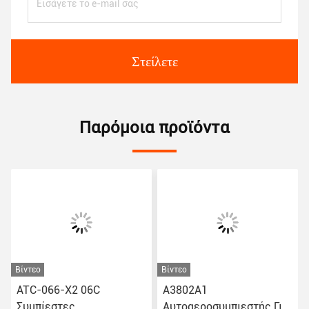
Στείλετε
Παρόμοια προϊόντα
Βίντεο
Βίντεο
ATC-066-X2 06C
Α3802Α1
Συμπίεστες
Αυτοαεροσυμπιεστής Για