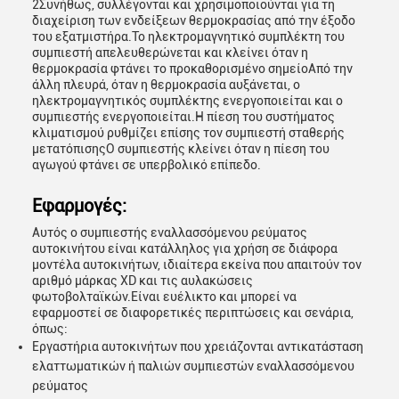
2Συνήθως, συλλέγονται και χρησιμοποιούνται για τη
διαχείριση των ενδείξεων θερμοκρασίας από την έξοδο
του εξατμιστήρα.Το ηλεκτρομαγνητικό συμπλέκτη του
συμπιεστή απελευθερώνεται και κλείνει όταν η
θερμοκρασία φτάνει το προκαθορισμένο σημείοΑπό την
άλλη πλευρά, όταν η θερμοκρασία αυξάνεται, ο
ηλεκτρομαγνητικός συμπλέκτης ενεργοποιείται και ο
συμπιεστής ενεργοποιείται.Η πίεση του συστήματος
κλιματισμού ρυθμίζει επίσης τον συμπιεστή σταθερής
μετατόπισηςΟ συμπιεστής κλείνει όταν η πίεση του
αγωγού φτάνει σε υπερβολικό επίπεδο.
Εφαρμογές:
Αυτός ο συμπιεστής εναλλασσόμενου ρεύματος
αυτοκινήτου είναι κατάλληλος για χρήση σε διάφορα
μοντέλα αυτοκινήτων, ιδιαίτερα εκείνα που απαιτούν τον
αριθμό μάρκας XD και τις αυλακώσεις
φωτοβολταϊκών.Είναι ευέλικτο και μπορεί να
εφαρμοστεί σε διαφορετικές περιπτώσεις και σενάρια,
όπως:
Εργαστήρια αυτοκινήτων που χρειάζονται αντικατάσταση
ελαττωματικών ή παλιών συμπιεστών εναλλασσόμενου
ρεύματος