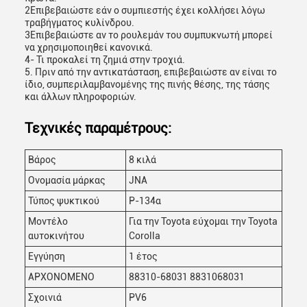
2Επιβεβαιώστε εάν ο συμπιεστής έχει κολλήσει λόγω
τραβήγματος κυλίνδρου.
3Επιβεβαιώστε αν το ρουλεμάν του συμπυκνωτή μπορεί
να χρησιμοποιηθεί κανονικά.
4- Τι προκαλεί τη ζημιά στην τροχιά.
5. Πριν από την αντικατάσταση, επιβεβαιώστε αν είναι το
ίδιο, συμπεριλαμβανομένης της πινής θέσης, της τάσης
και άλλων πληροφοριών.
Τεχνικές παραμέτρους:
Βάρος
8 κιλά
Ονομασία μάρκας
JNA
Τύπος ψυκτικού
Ρ-134α
Μοντέλο
Για την Toyota εύχομαι την Toyota
αυτοκινήτου
Corolla
Εγγύηση
1 έτος
ΑΡΧΟΝΟΜΕΝΟ
88310-68031 8831068031
Σχοινιά
PV6