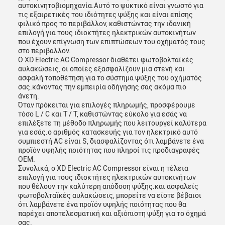
αυτοκινητοβιομηχανία.Αυτό το ψυκτικό είναι γνωστό για
τις εξαιρετικές του ιδιότητες ψύξης και είναι επίσης
φιλικό προς το περιβάλλον, καθιστώντας την ιδανική
επιλογή για τους ιδιοκτήτες ηλεκτρικών αυτοκινήτων
που έχουν επίγνωση των επιπτώσεων του οχήματός τους
στο περιβάλλον.
Ο XD Electric AC Compressor διαθέτει φωτοβολταϊκές
αυλακώσεις, οι οποίες εξασφαλίζουν μια στενή και
ασφαλή τοποθέτηση για το σύστημα ψύξης του οχήματός
σας.κάνοντας την εμπειρία οδήγησης σας ακόμα πιο
άνετη.
Όταν πρόκειται για επιλογές πληρωμής, προσφέρουμε
τόσο L / C και T / T, καθιστώντας εύκολο για εσάς να
επιλέξετε τη μέθοδο πληρωμής που λειτουργεί καλύτερα
για εσάς.ο αριθμός κατασκευής για τον ηλεκτρικό αυτό
συμπιεστή AC είναι S, διασφαλίζοντας ότι λαμβάνετε ένα
προϊόν υψηλής ποιότητας που πληροί τις προδιαγραφές
OEM.
Συνολικά, ο XD Electric AC Compressor είναι η τέλεια
επιλογή για τους ιδιοκτήτες ηλεκτρικών αυτοκινήτων
που θέλουν την καλύτερη απόδοση ψύξης.και ασφαλείς
φωτοβολταϊκές αυλακώσεις, μπορείτε να είστε βέβαιοι
ότι λαμβάνετε ένα προϊόν υψηλής ποιότητας που θα
παρέχει αποτελεσματική και αξιόπιστη ψύξη για το όχημά
σας.