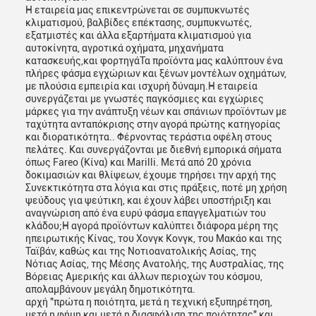
Η εταιρεία μας επικεντρώνεται σε συμπυκνωτές
κλιματισμού, βαλβίδες επέκτασης, συμπυκνωτές,
εξατμιστές και άλλα εξαρτήματα κλιματισμού για
αυτοκίνητα, αγροτικά οχήματα, μηχανήματα
κατασκευής,και φορτηγάΤα προϊόντα μας καλύπτουν ένα
πλήρες φάσμα εγχώριων και ξένων μοντέλων οχημάτων,
με πλούσια εμπειρία και ισχυρή δύναμη.Η εταιρεία
συνεργάζεται με γνωστές παγκόσμιες και εγχώριες
μάρκες για την ανάπτυξη νέων και σπάνιων προϊόντων με
ταχύτητα ανταπόκρισης στην αγορά πρώτης κατηγορίας
και διορατικότητα.. Φέρνοντας τεράστια οφέλη στους
πελάτες. Και συνεργάζονται με διεθνή εμπορικά σήματα
όπως Fareo (Κίνα) και Marilli. Μετά από 20 χρόνια
δοκιμασιών και θλίψεων, έχουμε τηρήσει την αρχή της
Συνεκτικότητα στα λόγια και στις πράξεις, ποτέ μη χρήση
ψεύδους για ψεύτικη, και έχουν λάβει υποστήριξη και
αναγνώριση από ένα ευρύ φάσμα επαγγελματιών του
κλάδου;Η αγορά προϊόντων καλύπτει διάφορα μέρη της
ηπειρωτικής Κίνας, του Χονγκ Κονγκ, του Μακάο και της
Ταϊβάν, καθώς και της Νοτιοανατολικής Ασίας, της
Νότιας Ασίας, της Μέσης Ανατολής, της Αυστραλίας, της
Βόρειας Αμερικής και άλλων περιοχών του κόσμου,
απολαμβάνουν μεγάλη δημοτικότητα.
αρχή "πρώτα η ποιότητα, μετά η τεχνική εξυπηρέτηση,
μετά η φήμη και μετά η διασφάλιση της ποιότητας" και