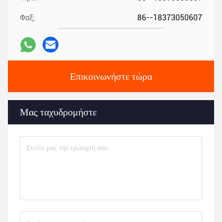
Φαξ:
86--18373050607
Επικοινωνήστε τώρα
Μας ταχυδρομήστε