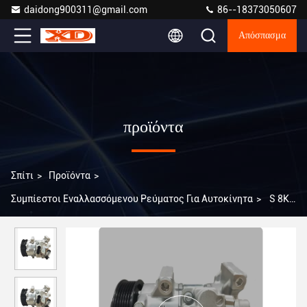
daidong900311@gmail.com
86--18373050607
Απόσπασμα
προϊόντα
Σπίτι
>
Προϊόντα
>
Συμπίεστοι Εναλλασσόμενου Ρεύματος Για Αυτοκίνητα
>
S 8KG
Συμπιεστής εναλλασσόμενου ρεύματος για αυτοκίνητα με
φωτοβολταϊκές αυλακώσεις και ψυκτικό R-134a