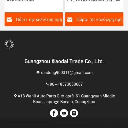
εναλλακτικών ρεύματος
την Peugeot 2008/301
αυτοκινήτων για Toyota
Citroen NEW Elysee/C3-
Corolla Yaris Alitis 88320-
XR JSR11T601088
ή
Πάρτε την καλύτερη τιμή
Πάρτε την καλύτερη τιμή
52010 883205201
Guangzhou Xiaodai Trade Co., Ltd.
daidong900311@gmail.com
86--18373050607
Α13 Wanli Auto Parts City, αριθ. 61 Guangyuan Middle
Road, περιοχή Baiyun, Guangzhou