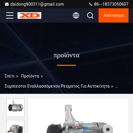
daidong900311@gmail.com
86--18373050607
Απόσπασμα
προϊόντα
Σπίτι
>
Προϊόντα
>
Συμπίεστοι Εναλλασσόμενου Ρεύματος Για Αυτοκίνητα
>
XD7015 Συσκευές κλιματισμού αυτοκινήτων αυτοκινήτων
συμπιεστής για Buick GL8 3.0 2008 CS0292111B1 WXBK010