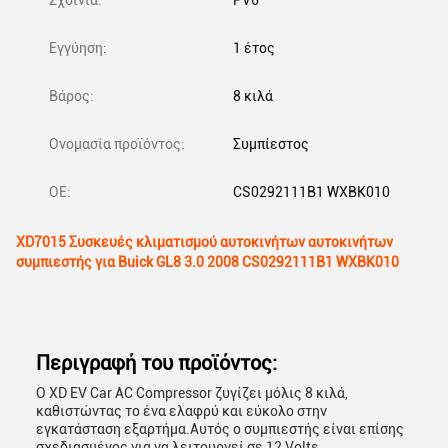
Σχοινιά:
PV6
Εγγύηση:
1 έτος
Βάρος:
8 κιλά
Ονομασία προϊόντος:
Συμπίεστος
ΟΕ:
CS0292111B1 WXBK010
XD7015 Συσκευές κλιματισμού αυτοκινήτων αυτοκινήτων
συμπιεστής για Buick GL8 3.0 2008 CS0292111B1 WXBK010
Περιγραφή του προϊόντος:
Ο XD EV Car AC Compressor ζυγίζει μόλις 8 κιλά,
καθιστώντας το ένα ελαφρύ και εύκολο στην
εγκατάσταση εξαρτήμα.Αυτός ο συμπιεστής είναι επίσης
σχεδιασμένος για να λειτουργεί σε 12 Volts,