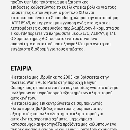
προϊόν υψηλής ποιότητας με εξαιρετικές
επιδόσεις.καθιστώντας το ευέλικτο και βολικό για τους
ιδιοκτήτες αυτοκινήτωνΤο μοντέλο XD είναι
κατασκευασμένο στο Guangdong, πληροί την πιστοποίηση
IATF16949, και έρχεται με εγγύηση ενός έτους.και οι
λεπτομέρειες συσκευασίας περιλαμβάνουν 4 κομμάτια σε
1 κουτίΜπορείτε να πληρώσετε μέσω L/C, ALIPAY, ή T/T.
Ο Συμπιεστήρας AC του αυτοκινήτου είναι ένα
απαραίτητο συστατικό που εξασφαλίζει μια άνετη και
ευχάριστη διαδρομή για τους επιβάτες.
ΕΤΑΙΡΙΑ
Η εταιρεία μας ιδρύθηκε το 2003 και βρίσκεται στην
πλατεία Wanli Auto Parts στην περιοχή Baiyun,
Guangzhou, η οποία είναι ένα παγκοσμίως γνωστό κέντρο
πωλήσεων και εφοδιασμού εξαρτημάτων κλιματισμού
αυτοκινήτων.
Η εταιρεία μας επικεντρώνεται σε συμπυκνωτές
κλιματισμού, βαλβίδες επέκτασης, συμπυκνωτές,
εξατμιστές και άλλα εξαρτήματα κλιματισμού για
αυτοκίνητα, αγροτικά οχήματα, μηχανήματα
κατασκευής,και φορτηγάΤα προϊόντα μας καλύπτουν ένα
πλήρες φάσμα εγχώριων και ξένων μοντέλων οχημάτων,