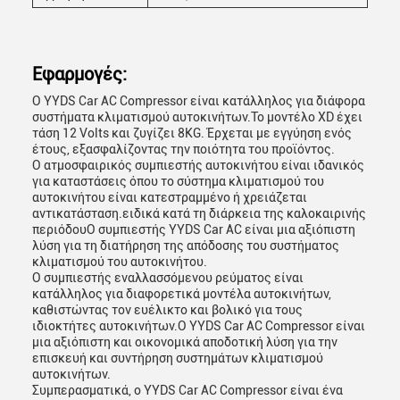
Εφαρμογές:
Ο YYDS Car AC Compressor είναι κατάλληλος για διάφορα
συστήματα κλιματισμού αυτοκινήτων.Το μοντέλο XD έχει
τάση 12 Volts και ζυγίζει 8KG. Έρχεται με εγγύηση ενός
έτους, εξασφαλίζοντας την ποιότητα του προϊόντος.
Ο ατμοσφαιρικός συμπιεστής αυτοκινήτου είναι ιδανικός
για καταστάσεις όπου το σύστημα κλιματισμού του
αυτοκινήτου είναι κατεστραμμένο ή χρειάζεται
αντικατάσταση.ειδικά κατά τη διάρκεια της καλοκαιρινής
περιόδουΟ συμπιεστής YYDS Car AC είναι μια αξιόπιστη
λύση για τη διατήρηση της απόδοσης του συστήματος
κλιματισμού του αυτοκινήτου.
Ο συμπιεστής εναλλασσόμενου ρεύματος είναι
κατάλληλος για διαφορετικά μοντέλα αυτοκινήτων,
καθιστώντας τον ευέλικτο και βολικό για τους
ιδιοκτήτες αυτοκινήτων.Ο YYDS Car AC Compressor είναι
μια αξιόπιστη και οικονομικά αποδοτική λύση για την
επισκευή και συντήρηση συστημάτων κλιματισμού
αυτοκινήτων.
Συμπερασματικά, ο YYDS Car AC Compressor είναι ένα