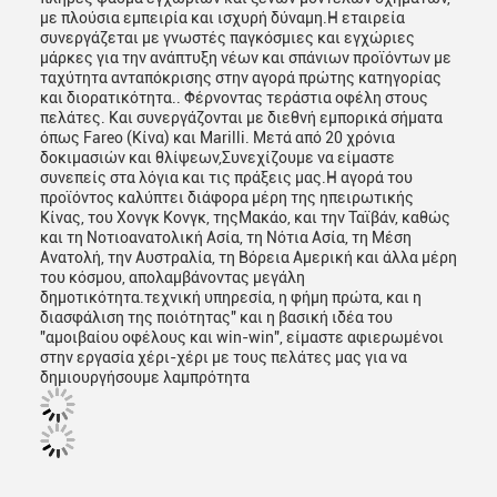
με πλούσια εμπειρία και ισχυρή δύναμη.Η εταιρεία
συνεργάζεται με γνωστές παγκόσμιες και εγχώριες
μάρκες για την ανάπτυξη νέων και σπάνιων προϊόντων με
ταχύτητα ανταπόκρισης στην αγορά πρώτης κατηγορίας
και διορατικότητα.. Φέρνοντας τεράστια οφέλη στους
πελάτες. Και συνεργάζονται με διεθνή εμπορικά σήματα
όπως Fareo (Κίνα) και Marilli. Μετά από 20 χρόνια
δοκιμασιών και θλίψεων,Συνεχίζουμε να είμαστε
συνεπείς στα λόγια και τις πράξεις μας.Η αγορά του
προϊόντος καλύπτει διάφορα μέρη της ηπειρωτικής
Κίνας, του Χονγκ Κονγκ, τηςΜακάο, και την Ταϊβάν, καθώς
και τη Νοτιοανατολική Ασία, τη Νότια Ασία, τη Μέση
Ανατολή, την Αυστραλία, τη Βόρεια Αμερική και άλλα μέρη
του κόσμου, απολαμβάνοντας μεγάλη
δημοτικότητα.τεχνική υπηρεσία, η φήμη πρώτα, και η
διασφάλιση της ποιότητας" και η βασική ιδέα του
"αμοιβαίου οφέλους και win-win", είμαστε αφιερωμένοι
στην εργασία χέρι-χέρι με τους πελάτες μας για να
δημιουργήσουμε λαμπρότητα