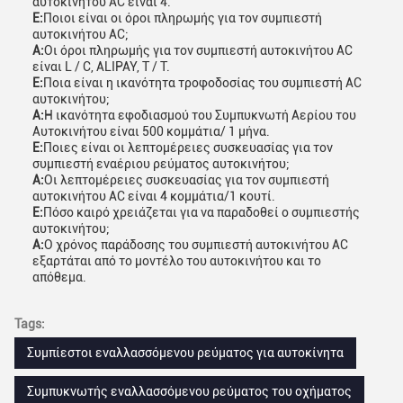
αυτοκινήτου AC είναι 4.
Ε:
Ποιοι είναι οι όροι πληρωμής για τον συμπιεστή
αυτοκινήτου AC;
Α:
Οι όροι πληρωμής για τον συμπιεστή αυτοκινήτου AC
είναι L / C, ALIPAY, T / T.
Ε:
Ποια είναι η ικανότητα τροφοδοσίας του συμπιεστή AC
αυτοκινήτου;
Α:
Η ικανότητα εφοδιασμού του Συμπυκνωτή Αερίου του
Αυτοκινήτου είναι 500 κομμάτια/ 1 μήνα.
Ε:
Ποιες είναι οι λεπτομέρειες συσκευασίας για τον
συμπιεστή εναέριου ρεύματος αυτοκινήτου;
Α:
Οι λεπτομέρειες συσκευασίας για τον συμπιεστή
αυτοκινήτου AC είναι 4 κομμάτια/1 κουτί.
Ε:
Πόσο καιρό χρειάζεται για να παραδοθεί ο συμπιεστής
αυτοκινήτου;
Α:
Ο χρόνος παράδοσης του συμπιεστή αυτοκινήτου AC
εξαρτάται από το μοντέλο του αυτοκινήτου και το
απόθεμα.
Tags:
Συμπίεστοι εναλλασσόμενου ρεύματος για αυτοκίνητα
Συμπυκνωτής εναλλασσόμενου ρεύματος του οχήματος