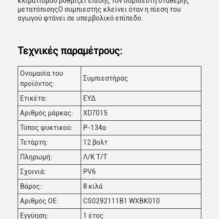
κλιματισμού ρυθμίζει επίσης τον συμπιεστή σταθερής
μετατόπισηςΟ συμπιεστής κλείνει όταν η πίεση του
αγωγού φτάνει σε υπερβολικό επίπεδο.
Τεχνικές παραμέτρους:
Ονομασία του
Συμπιεστήρας
προϊόντος:
Ετικέτα:
ΕΥΔ
Αριθμός μάρκας:
XD7015
Τύπος ψυκτικού:
Ρ-134α
Τετάρτη:
12 βολτ
Πληρωμή:
Λ/Κ Τ/Τ
Σχοινιά:
PV6
Βάρος:
8 κιλά
Αριθμός ΟΕ:
CS0292111B1 WXBK010
Εγγύηση:
1 έτος