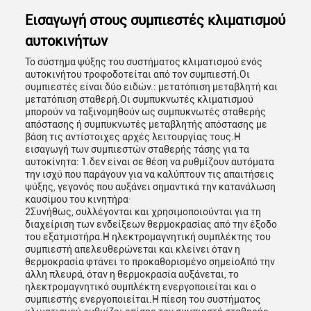
Εισαγωγή στους συμπιεστές κλιματισμού
αυτοκινήτων
Το σύστημα ψύξης του συστήματος κλιματισμού ενός
αυτοκινήτου τροφοδοτείται από τον συμπιεστή.Οι
συμπιεστές είναι δύο ειδών.: μετατόπιση μεταβλητή και
μετατόπιση σταθερή.Οι συμπυκνωτές κλιματισμού
μπορούν να ταξινομηθούν ως συμπυκνωτές σταθερής
απόστασης ή συμπυκνωτές μεταβλητής απόστασης με
βάση τις αντίστοιχες αρχές λειτουργίας τους.Η
εισαγωγή των συμπιεστών σταθερής τάσης για τα
αυτοκίνητα: 1.δεν είναι σε θέση να ρυθμίζουν αυτόματα
την ισχύ που παράγουν για να καλύπτουν τις απαιτήσεις
ψύξης, γεγονός που αυξάνει σημαντικά την κατανάλωση
καυσίμου του κινητήρα·
2Συνήθως, συλλέγονται και χρησιμοποιούνται για τη
διαχείριση των ενδείξεων θερμοκρασίας από την έξοδο
του εξατμιστήρα.Η ηλεκτρομαγνητική συμπλέκτης του
συμπιεστή απελευθερώνεται και κλείνει όταν η
θερμοκρασία φτάνει το προκαθορισμένο σημείοΑπό την
άλλη πλευρά, όταν η θερμοκρασία αυξάνεται, το
ηλεκτρομαγνητικό συμπλέκτη ενεργοποιείται και ο
συμπιεστής ενεργοποιείται.Η πίεση του συστήματος