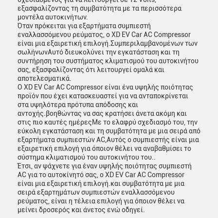
εξασφαλίζοντας τη συμβατότητα με τα περισσότερα
μοντέλα αυτοκινήτων.
Όταν πρόκειται για εξαρτήματα συμπιεστή
εναλλασσόμενου ρεύματος, ο XD EV Car AC Compressor
είναι μια εξαιρετική επιλογή.Συμπεριλαμβανομένων των
σωλήνωνΑυτό διευκολύνει την εγκατάσταση και τη
συντήρηση του συστήματος κλιματισμού του αυτοκινήτου
σας, εξασφαλίζοντας ότι λειτουργεί ομαλά και
αποτελεσματικά.
Ο XD EV Car AC Compressor είναι ένα υψηλής ποιότητας
προϊόν που έχει κατασκευαστεί για να ανταποκρίνεται
στα υψηλότερα πρότυπα απόδοσης και
αντοχής.βοηθώντας να σας κρατήσει άνετα ακόμη και
στις πιο καυτές ημέρεςΜε το ελαφρύ σχεδιασμό του, την
εύκολη εγκατάσταση και τη συμβατότητα με μια σειρά από
εξαρτήματα συμπιεστών AC,Αυτός ο συμπιεστής είναι μια
εξαιρετική επιλογή για όποιον θέλει να αναβαθμίσει το
σύστημα κλιματισμού του αυτοκινήτου του..
Έτσι, αν ψάχνετε για έναν υψηλής ποιότητας συμπιεστή
AC για το αυτοκίνητό σας, ο XD EV Car AC Compressor
είναι μια εξαιρετική επιλογή.και συμβατότητα με μια
σειρά εξαρτημάτων συμπιεστών εναλλασσόμενου
ρεύματος, είναι η τέλεια επιλογή για όποιον θέλει να
μείνει δροσερός και άνετος ενώ οδηγεί.