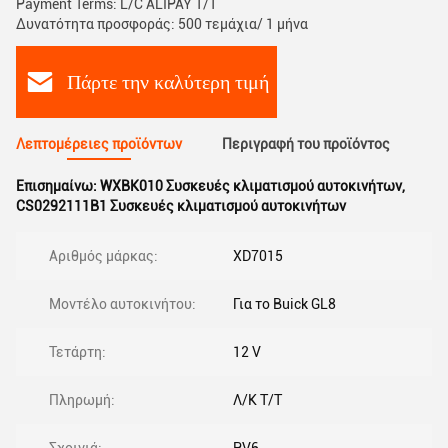
Payment Terms: L/C ALIPAY T/T
Δυνατότητα προσφοράς: 500 τεμάχια/ 1 μήνα
Πάρτε την καλύτερη τιμή
Λεπτομέρειες προϊόντων
Περιγραφή του προϊόντος
Επισημαίνω:
WXBK010 Συσκευές κλιματισμού αυτοκινήτων
,
CS0292111B1 Συσκευές κλιματισμού αυτοκινήτων
Αριθμός μάρκας:
XD7015
Μοντέλο αυτοκινήτου:
Για το Buick GL8
Τετάρτη:
12 V
Πληρωμή:
Λ/Κ Τ/Τ