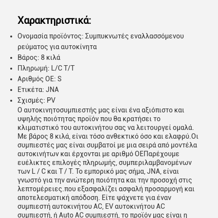
Χαρακτηριστικά:
Ονομασία προϊόντος: Συμπυκνωτές εναλλασσόμενου
ρεύματος για αυτοκίνητα
Βάρος: 8 κιλά
Πληρωμή: L/C T/T
Αριθμός ΟΕ: S
Ετικέτα: JNA
Σχισμές: PV
Ο αυτοκινητοσυμπιεστής μας είναι ένα αξιόπιστο και
υψηλής ποιότητας προϊόν που θα κρατήσει το
κλιματιστικό του αυτοκινήτου σας να λειτουργεί ομαλά.
Με βάρος 8 κιλά, είναι τόσο ανθεκτικό όσο και ελαφρύ.Οι
συμπιεστές μας είναι συμβατοί με μια σειρά από μοντέλα
αυτοκινήτων και έρχονται με αριθμό OEΠαρέχουμε
ευέλικτες επιλογές πληρωμής, συμπεριλαμβανομένων
των L / C και T / T. Το εμπορικό μας σήμα, JNA, είναι
γνωστό για την ανώτερη ποιότητα και την προσοχή στις
λεπτομέρειες.που εξασφαλίζει ασφαλή προσαρμογή και
αποτελεσματική απόδοση. Είτε ψάχνετε για έναν
συμπιεστή αυτοκινήτου AC, EV αυτοκινήτου AC
συμπιεστή, ή Auto AC συμπιεστή, το προϊόν μας είναι η