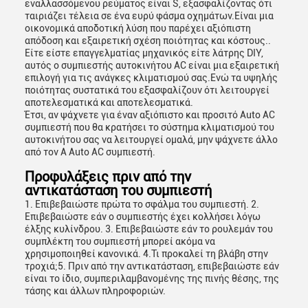
εναλλασσόμενου ρεύματος είναι S, εξασφαλίζοντας ότι
ταιριάζει τέλεια σε ένα ευρύ φάσμα οχημάτων.Είναι μια
οικονομικά αποδοτική λύση που παρέχει αξιόπιστη
απόδοση και εξαιρετική σχέση ποιότητας και κόστους..
Είτε είστε επαγγελματίας μηχανικός είτε λάτρης DIY,
αυτός ο συμπιεστής αυτοκινήτου AC είναι μια εξαιρετική
επιλογή για τις ανάγκες κλιματισμού σας.Ενώ τα υψηλής
ποιότητας συστατικά του εξασφαλίζουν ότι λειτουργεί
αποτελεσματικά και αποτελεσματικά.
Έτσι, αν ψάχνετε για έναν αξιόπιστο και προσιτό Auto AC
συμπιεστή που θα κρατήσει το σύστημα κλιματισμού του
αυτοκινήτου σας να λειτουργεί ομαλά, μην ψάχνετε άλλο
από τον A Auto AC συμπιεστή.
Προφυλάξεις πριν από την
αντικατάσταση του συμπιεστή
1. Επιβεβαιώστε πρώτα το σφάλμα του συμπιεστή. 2.
Επιβεβαιώστε εάν ο συμπιεστής έχει κολλήσει λόγω
έλξης κυλίνδρου. 3. Επιβεβαιώστε εάν το ρουλεμάν του
συμπλέκτη του συμπιεστή μπορεί ακόμα να
χρησιμοποιηθεί κανονικά. 4.Τι προκαλεί τη βλάβη στην
τροχιά;5. Πριν από την αντικατάσταση, επιβεβαιώστε εάν
είναι το ίδιο, συμπεριλαμβανομένης της πινής θέσης, της
τάσης και άλλων πληροφοριών.