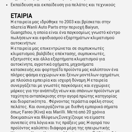
Εκπαίδευση και εκπαίδευση για πελάτες και τεχνικούς
ΕΤΑΙΡΙΑ
Η εταιρεία μας ιδρύθηκε το 2003 και βρίσκεται στην
πλατεία Wanli Auto Parts στην περιοχή Baiyun,
Guangzhou, η οποία είναι ένα παγκοσμίως γνωστό κέντρο
πωλήσεων και εφοδιασμού εξαρτημάτων κλιματισμού
αυτοκινήτων.
Η εταιρεία μας επικεντρώνεται σε συμπυκνωτές
κλιματισμού, βαλβίδες επέκτασης, συμπυκνωτές,
εξατμιστές και άλλα εξαρτήματα κλιματισμού για
αυτοκίνητα, αγροτικά οχήματα, μηχανήματα
κατασκευής,και φορτηγάΤα προϊόντα μας καλύπτουν ένα
πλήρες φάσμα εγχώριων και ξένων μοντέλων οχημάτων,
με πλούσια εμπειρία και ισχυρή δύναμη.Η εταιρεία
συνεργάζεται με γνωστές παγκόσμιες και εγχώριες
μάρκες για την ανάπτυξη νέων και σπάνιων προϊόντων με
ταχύτητα ανταπόκρισης στην αγορά πρώτης κατηγορίας
και διορατικότητα.. Φέρνοντας τεράστια οφέλη στους
πελάτες. Και συνεργάζονται με διεθνή εμπορικά σήματα
όπως Fareo (Κίνα) και Marilli. Μετά από 20 χρόνια
δοκιμασιών και θλίψεων,Συνεχίζουμε να είμαστε
συνεπείς στα λόγια και τις πράξεις μας.Η αγορά του
προϊόντος καλύπτει διάφορα μέρη της ηπειρωτικής