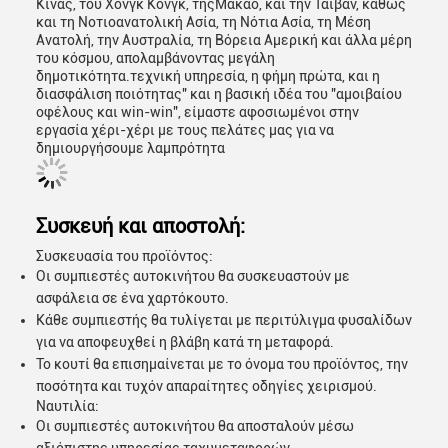
Κίνας, του Χονγκ Κονγκ, τηςΜακάο, και την Ταϊβάν, καθώς
και τη Νοτιοανατολική Ασία, τη Νότια Ασία, τη Μέση
Ανατολή, την Αυστραλία, τη Βόρεια Αμερική και άλλα μέρη
του κόσμου, απολαμβάνοντας μεγάλη
δημοτικότητα.τεχνική υπηρεσία, η φήμη πρώτα, και η
διασφάλιση ποιότητας" και η βασική ιδέα του "αμοιβαίου
οφέλους και win-win", είμαστε αφοσιωμένοι στην
εργασία χέρι-χέρι με τους πελάτες μας για να
δημιουργήσουμε λαμπρότητα
Συσκευή και αποστολή:
Συσκευασία του προϊόντος:
Οι συμπιεστές αυτοκινήτου θα συσκευαστούν με
ασφάλεια σε ένα χαρτόκουτο.
Κάθε συμπιεστής θα τυλίγεται με περιτύλιγμα φυσαλίδων
για να αποφευχθεί η βλάβη κατά τη μεταφορά.
Το κουτί θα επισημαίνεται με το όνομα του προϊόντος, την
ποσότητα και τυχόν απαραίτητες οδηγίες χειρισμού.
Ναυτιλία:
Οι συμπιεστές αυτοκινήτου θα αποσταλούν μέσω