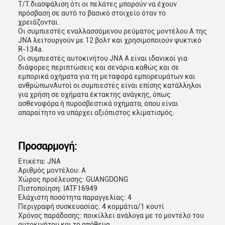
T/T.διασφάλιση ότι οι πελάτες μπορούν να έχουν
πρόσβαση σε αυτό το βασικό στοιχείο όταν το
We bellen je snel terug!
χρειάζονται.
Οι συμπιεστές εναλλασσόμενου ρεύματος μοντέλου A της
JNA λειτουργούν με 12 βολτ και χρησιμοποιούν ψυκτικό
R-134a.
Οι συμπιεστές αυτοκινήτου JNA A είναι ιδανικοί για
διάφορες περιπτώσεις και σενάρια.καθώς και σε
εμπορικά οχήματα για τη μεταφορά εμπορευμάτων και
ανθρώπωνΑυτοί οι συμπιεστές είναι επίσης κατάλληλοι
για χρήση σε οχήματα έκτακτης ανάγκης, όπως
ασθενοφόρα ή πυροσβεστικά οχήματα, όπου είναι
απαραίτητο να υπάρχει αξιόπιστος κλιματισμός.
Προσαρμογή:
Ετικέτα: JNA
Αριθμός μοντέλου: Α
Χώρος προέλευσης: GUANGDONG
υποβολή
Πιστοποίηση: IATF16949
Ελάχιστη ποσότητα παραγγελίας: 4
Περιγραφή συσκευασίας: 4 κομμάτια/1 κουτί
Χρόνος παράδοσης: ποικίλλει ανάλογα με το μοντέλο του
αυτοκινήτου και το απόθεμα