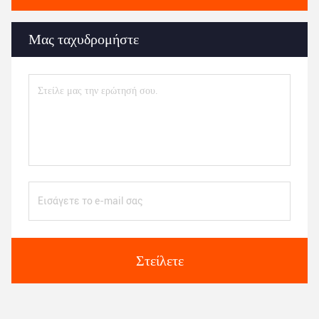
Μας ταχυδρομήστε
Στείλετε