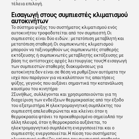
τέλεια επιλογή.
Εισαγωγή στους συμπιεστές κλιματισμού
αυτοκινήτων
Το σύστημα ψύξης του συστήματος κλιματισμού ενός
αυτοκινήτου τροφοδοτείται από τον συμπιεστή.Οι
συμπιεστές είναι δύο ειδών.: μετατόπιση μεταβλητή και
μετατόπιση σταθερή.Οι συμπυκνωτές κλιματισμού
μπορούν να ταξινομηθούν ως συμπυκνωτές σταθερής
εκτόξευσης ή συμπυκνωτές μεταβλητής εκτόξευσης με
βάση τις αντίστοιχες αρχές λειτουργίας τουςΗ εισαγωγή
των συμπιεστών σταθερής διακυμάνσεως για
αυτοκίνητα:δεν είναι σε θέση να ρυθμίζουν αυτόματα την
ισχύ που παράγουν για να καλύπτουν τις απαιτήσεις
ψύξης, γεγονός που αυξάνει σημαντικά την κατανάλωση
καυσίμου του κινητήρα·
2Συνήθως, συλλέγονται και χρησιμοποιούνται για τη
διαχείριση των ενδείξεων θερμοκρασίας από την έξοδο
του εξατμιστήρα.Η ηλεκτρομαγνητική συμπλέκτης του
συμπιεστή απελευθερώνεται και κλείνει όταν η
θερμοκρασία φτάνει το προκαθορισμένο σημείοΑπό την
άλλη πλευρά, όταν η θερμοκρασία αυξάνεται, το
ηλεκτρομαγνητικό συμπλέκτη ενεργοποιείται και ο
συμπιεστής ενεργοποιείται.Η πίεση του συστήματος