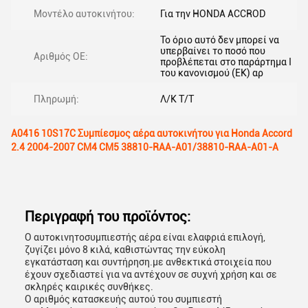
Μοντέλο αυτοκινήτου:
Για την HONDA ACCROD
Το όριο αυτό δεν μπορεί να
υπερβαίνει το ποσό που
Αριθμός ΟΕ:
προβλέπεται στο παράρτημα I
του κανονισμού (ΕΚ) αρ
Πληρωμή:
Λ/Κ Τ/Τ
Α0416 10S17C Συμπίεσμος αέρα αυτοκινήτου για Honda Accord
2.4 2004-2007 CM4 CM5 38810-RAA-A01/38810-RAA-A01-A
Περιγραφή του προϊόντος:
Ο αυτοκινητοσυμπιεστής αέρα είναι ελαφριά επιλογή,
ζυγίζει μόνο 8 κιλά, καθιστώντας την εύκολη
εγκατάσταση και συντήρηση.με ανθεκτικά στοιχεία που
έχουν σχεδιαστεί για να αντέχουν σε συχνή χρήση και σε
σκληρές καιρικές συνθήκες.
Ο αριθμός κατασκευής αυτού του συμπιεστή