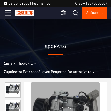
daidong900311@gmail.com
86--18373050607
Απόσπασμα
προϊόντα
Σπίτι
>
Προϊόντα
>
Συμπίεστοι Εναλλασσόμενου Ρεύματος Για Αυτοκίνητα
>
Α0416 10S17C Συμπίεσμος αέρα αυτοκινήτου για Honda Accord
2.4 2004-2007 CM4 CM5 38810-RAA-A01/38810-RAA-A01-A