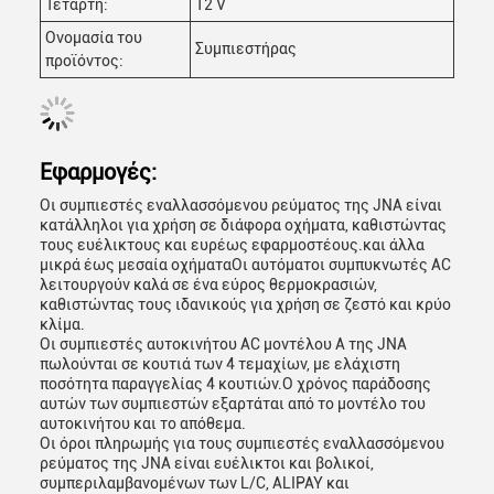
Τετάρτη:
12 V
Ονομασία του
Συμπιεστήρας
προϊόντος:
Εφαρμογές:
Οι συμπιεστές εναλλασσόμενου ρεύματος της JNA είναι
κατάλληλοι για χρήση σε διάφορα οχήματα, καθιστώντας
τους ευέλικτους και ευρέως εφαρμοστέους.και άλλα
μικρά έως μεσαία οχήματαΟι αυτόματοι συμπυκνωτές AC
λειτουργούν καλά σε ένα εύρος θερμοκρασιών,
καθιστώντας τους ιδανικούς για χρήση σε ζεστό και κρύο
κλίμα.
Οι συμπιεστές αυτοκινήτου AC μοντέλου A της JNA
πωλούνται σε κουτιά των 4 τεμαχίων, με ελάχιστη
ποσότητα παραγγελίας 4 κουτιών.Ο χρόνος παράδοσης
αυτών των συμπιεστών εξαρτάται από το μοντέλο του
αυτοκινήτου και το απόθεμα.
Οι όροι πληρωμής για τους συμπιεστές εναλλασσόμενου
ρεύματος της JNA είναι ευέλικτοι και βολικοί,
συμπεριλαμβανομένων των L/C, ALIPAY και
Αφήστε ένα μήνυμα