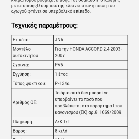
κλιματισμού ρυθμίζει επίσης τον συμπιεστή σταθερής
μετατόπισηςΟ συμπιεστής κλείνει όταν η πίεση του
αγωγού φτάνει σε υπερβολικό επίπεδο.
Τεχνικές παραμέτρους:
Ετικέτα:
JNA
Μοντέλο
Για την HONDA ACCORD 2.4 2003-
αυτοκινήτου
2007
Σχοινιά:
PV6
Εγγύηση:
1 έτος
Τύπος ψυκτικού:
Ρ-134α
Το όριο αυτό δεν μπορεί να
υπερβαίνει το ποσό που
Αριθμός ΟΕ:
προβλέπεται στο παράρτημα I του
κανονισμού (ΕΚ) αριθ. 1069/2009.
Πληρωμή:
Λ/Κ Τ/Τ
Βάρος:
8 κιλά