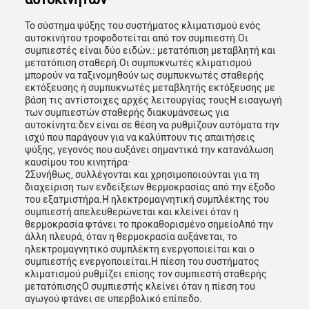
Το σύστημα ψύξης του συστήματος κλιματισμού ενός
αυτοκινήτου τροφοδοτείται από τον συμπιεστή.Οι
συμπιεστές είναι δύο ειδών.: μετατόπιση μεταβλητή και
μετατόπιση σταθερή.Οι συμπυκνωτές κλιματισμού
μπορούν να ταξινομηθούν ως συμπυκνωτές σταθερής
εκτόξευσης ή συμπυκνωτές μεταβλητής εκτόξευσης με
βάση τις αντίστοιχες αρχές λειτουργίας τουςΗ εισαγωγή
των συμπιεστών σταθερής διακυμάνσεως για
αυτοκίνητα:δεν είναι σε θέση να ρυθμίζουν αυτόματα την
ισχύ που παράγουν για να καλύπτουν τις απαιτήσεις
ψύξης, γεγονός που αυξάνει σημαντικά την κατανάλωση
καυσίμου του κινητήρα·
2Συνήθως, συλλέγονται και χρησιμοποιούνται για τη
διαχείριση των ενδείξεων θερμοκρασίας από την έξοδο
του εξατμιστήρα.Η ηλεκτρομαγνητική συμπλέκτης του
συμπιεστή απελευθερώνεται και κλείνει όταν η
θερμοκρασία φτάνει το προκαθορισμένο σημείοΑπό την
άλλη πλευρά, όταν η θερμοκρασία αυξάνεται, το
ηλεκτρομαγνητικό συμπλέκτη ενεργοποιείται και ο
συμπιεστής ενεργοποιείται.Η πίεση του συστήματος
κλιματισμού ρυθμίζει επίσης τον συμπιεστή σταθερής
μετατόπισηςΟ συμπιεστής κλείνει όταν η πίεση του
αγωγού φτάνει σε υπερβολικό επίπεδο.