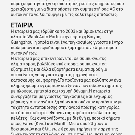
παρέχουμε την τεχνική υποστήριξη και τις υπηρεσίες που
χρειάζεστε για να διατηρήσετε τον συμπιεστή σας AC στο
αυτοκίνητο να λειτουργεί με τις καλύτερες επιδόσεις.
ΕΤΑΙΡΙΑ
Η εταιρεία μας ιδρύθηκε το 2003 και βρίσκεται στην
πλατεία Wanli Auto Parts στην περιοχή Baiyun,
Guangzhou, η οποία είναι ένα παγκοσμίως γνωστό κέντρο
πωλήσεων και εφοδιασμού εξαρτημάτων κλιματισμού
αυτοκινήτων.
Η εταιρεία μας επικεντρώνεται σε συμπυκνωτές
κλιματισμού, βαλβίδες επέκτασης, συμπυκνωτές,
εξατμιστές και άλλα εξαρτήματα κλιματισμού για
αυτοκίνητα, γεωργικά οχήματα, μηχανήματα
κατασκευής,και φορτηγάΤα προϊόντα μας καλύπτουν ένα
πλήρες φάσμα εγχώριων και ξένων μοντέλων οχημάτων,
με πλούσια εμπειρία και ισχυρή δύναμη.Η εταιρεία
συνεργάζεται με γνωστές παγκόσμιες και εγχώριες
μάρκες για την ανάπτυξη νέων και σπάνιων προϊόντων με
ταχύτητα ανταπόκρισης στην αγορά πρώτης κατηγορίας
και διορατικότητα.. Φέρνοντας τεράστια οφέλη στους
πελάτες. Και συνεργάζονται με διεθνή εμπορικά σήματα
όπως Fareo (Κίνα) και Marilli. Μετά από 20 χρόνια
δοκιμασιών και θλίψεων, έχουμε τηρήσει την αρχή της
Συνεκτικότητα στα λόγια και στις πράξεις, ποτέ μη χρήση