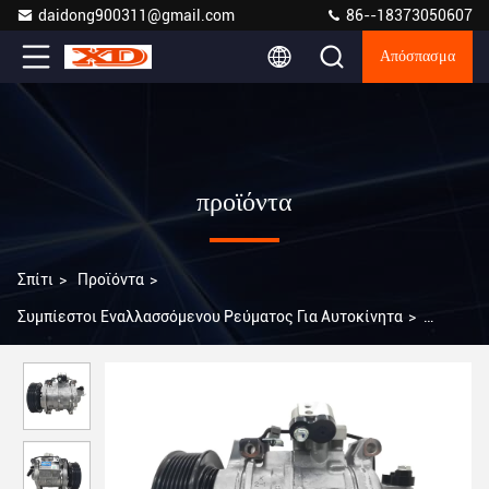
daidong900311@gmail.com
86--18373050607
Απόσπασμα
προϊόντα
Σπίτι
>
Προϊόντα
>
Συμπίεστοι Εναλλασσόμενου Ρεύματος Για Αυτοκίνητα
>
Α0418 10SR15C εξαρτήματα κλιματισμού αυτοκινήτων
αυτοκινήτων συμπιεστής για Honda Accord 2.4 CP2 2008-2011
38810-R40-A01 38810R40A