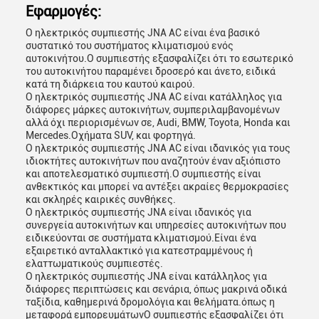
Εφαρμογές:
Ο ηλεκτρικός συμπιεστής JNA AC είναι ένα βασικό
συστατικό του συστήματος κλιματισμού ενός
αυτοκινήτου.Ο συμπιεστής εξασφαλίζει ότι το εσωτερικό
του αυτοκινήτου παραμένει δροσερό και άνετο, ειδικά
κατά τη διάρκεια του καυτού καιρού.
Ο ηλεκτρικός συμπιεστής JNA AC είναι κατάλληλος για
διάφορες μάρκες αυτοκινήτων, συμπεριλαμβανομένων
αλλά όχι περιορισμένων σε, Audi, BMW, Toyota, Honda και
Mercedes.Οχήματα SUV, και φορτηγά.
Ο ηλεκτρικός συμπιεστής JNA AC είναι ιδανικός για τους
ιδιοκτήτες αυτοκινήτων που αναζητούν έναν αξιόπιστο
και αποτελεσματικό συμπιεστή.Ο συμπιεστής είναι
ανθεκτικός και μπορεί να αντέξει ακραίες θερμοκρασίες
και σκληρές καιρικές συνθήκες.
Ο ηλεκτρικός συμπιεστής JNA είναι ιδανικός για
συνεργεία αυτοκινήτων και υπηρεσίες αυτοκινήτων που
ειδικεύονται σε συστήματα κλιματισμού.Είναι ένα
εξαιρετικό ανταλλακτικό για κατεστραμμένους ή
ελαττωματικούς συμπιεστές.
Αφήστε ένα μήνυμα
Ο ηλεκτρικός συμπιεστής JNA είναι κατάλληλος για
διάφορες περιπτώσεις και σενάρια, όπως μακρινά οδικά
We bellen je snel terug!
ταξίδια, καθημερινά δρομολόγια και θελήματα.όπως η
μεταφορά εμπορευμάτωνΟ συμπιεστής εξασφαλίζει ότι