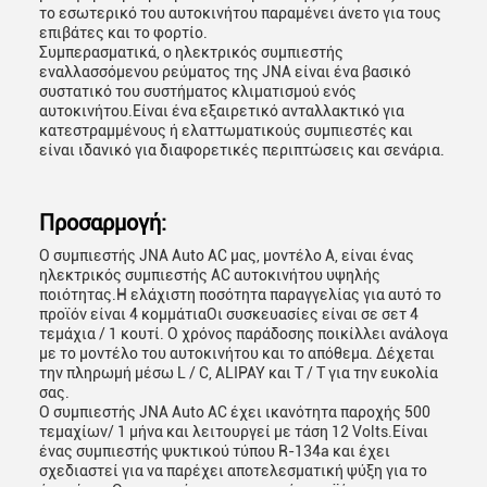
το εσωτερικό του αυτοκινήτου παραμένει άνετο για τους
επιβάτες και το φορτίο.
Συμπερασματικά, ο ηλεκτρικός συμπιεστής
εναλλασσόμενου ρεύματος της JNA είναι ένα βασικό
συστατικό του συστήματος κλιματισμού ενός
αυτοκινήτου.Είναι ένα εξαιρετικό ανταλλακτικό για
κατεστραμμένους ή ελαττωματικούς συμπιεστές και
είναι ιδανικό για διαφορετικές περιπτώσεις και σενάρια.
Προσαρμογή:
Ο συμπιεστής JNA Auto AC μας, μοντέλο Α, είναι ένας
ηλεκτρικός συμπιεστής AC αυτοκινήτου υψηλής
ποιότητας.Η ελάχιστη ποσότητα παραγγελίας για αυτό το
προϊόν είναι 4 κομμάτιαΟι συσκευασίες είναι σε σετ 4
τεμάχια / 1 κουτί. Ο χρόνος παράδοσης ποικίλλει ανάλογα
υποβολή
με το μοντέλο του αυτοκινήτου και το απόθεμα. Δέχεται
την πληρωμή μέσω L / C, ALIPAY και T / T για την ευκολία
σας.
Ο συμπιεστής JNA Auto AC έχει ικανότητα παροχής 500
τεμαχίων/ 1 μήνα και λειτουργεί με τάση 12 Volts.Είναι
ένας συμπιεστής ψυκτικού τύπου R-134a και έχει
σχεδιαστεί για να παρέχει αποτελεσματική ψύξη για το