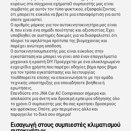
ευρέως στα σύγχρονα οχήματαΟ συμπιεστής μας είναι
συμβατός με αυτόν τον τύπο ψυκτικού, εξασφαλίζοντας
ότι μπορείτε εύκολα να βρείτε μια επαναφόρτιση για αυτό
όποτε χρειαστεί.
Ο αριθμός μάρκας για τον αυτοκινητοκινητήρα μας είναι
A, που είναι ένα σημάδι ποιότητας και αξιοπιστίας.Έχει
υποβληθεί σε αυστηρές δοκιμές για να διασφαλιστεί ότι
πληροί τα υψηλότερα πρότυπα της βιομηχανίας και
παρέχει ανώτερη απόδοση.
Ο αυτοκινητοσυμπιεστής μας είναι εύκολος στην
εγκατάσταση και μπορεί να γίνει από έναν επαγγελματία
μηχανικό ή εραστή DIY.Προέρχεται με ένα ολοκληρωμένο
εγχειρίδιο χρήστη που παρέχει οδηγίες βήμα προς βήμα
για τον τρόπο εγκατάστασης και λειτουργίας
τουΜπορείτε επίσης να επικοινωνήσετε με την ομάδα
τεχνικής υποστήριξης για οποιαδήποτε βοήθεια ή
ερωτήσεις.
Επενδύστε στο JNA Car AC Compressor σήμερα και
απολαύστε μια άνετη και δροσερή εμπειρία οδήγησης όλο
το χρόνο.Ο συμπιεστής μας θα σας κρατήσει δροσερούς
και φρέσκους.Οπότε, μην περιμένεις άλλο και
παραγγείλε το δικό σου σήμερα!
Εισαγωγή στους συμπιεστές κλιματισμού
αυτοκινήτων