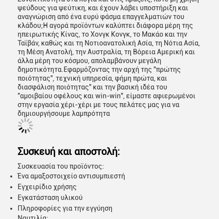
ψεύδους για ψεύτικη, και έχουν λάβει υποστήριξη και
αναγνώριση από ένα ευρύ φάσμα επαγγελματιών του
κλάδου;Η αγορά προϊόντων καλύπτει διάφορα μέρη της
ηπειρωτικής Κίνας, το Χονγκ Κονγκ, το Μακάο και την
Ταϊβάν, καθώς και τη Νοτιοανατολική Ασία, τη Νότια Ασία,
τη Μέση Ανατολή, την Αυστραλία, τη Βόρεια Αμερική και
άλλα μέρη του κόσμου, απολαμβάνουν μεγάλη
δημοτικότητα.Εφαρμόζοντας την αρχή της "πρώτης
ποιότητας", τεχνική υπηρεσία, φήμη πρώτα, και
διασφάλιση ποιότητας" και την βασική ιδέα του
"αμοιβαίου οφέλους και win-win", είμαστε αφιερωμένοι
στην εργασία χέρι-χέρι με τους πελάτες μας για να
δημιουργήσουμε λαμπρότητα
Συσκευή και αποστολή:
Συσκευασία του προϊόντος:
Ένα αμαξοστοιχείο αντισυμπιεστή
Εγχειρίδιο χρήσης
Εγκατάσταση υλικού
Πληροφορίες για την εγγύηση
Ναυτιλία: