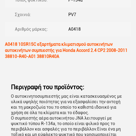
Τύπος ψυκτικού:
Ρ-134α
Σχοινιά:
PV7
Αριθμός μάρκας:
Α0418
Α0418 10SR15C εξαρτήματα κλιματισμού αυτοκινήτων
αυτοκινήτων συμπιεστής για Honda Accord 2.4 CP2 2008-2011
38810-R40-A01 38810R40A
Περιγραφή του προϊόντος:
Ο αυτοκινητοσυμπιεστής μας είναι κατασκευασμένος με
υλικά υψηλής ποιότητας για να εξασφαλίσει την αντοχή
και τη μακροζωία του.το οποίο το καθιστά ιδανικό για
χρήση σε όλα τα κλίματα και το έδαφος.
Ο συμπιεστής αέρα αυτοκινήτου JNA λειτουργεί με
ψυκτικό τύπου R-134a, το οποίο είναι φιλικό προς το
περιβάλλον και ασφαλές για το περιβάλλον.Είναι ένα μη
τοξικό και μη εύφλεκτο ψυκτικό που χρησιμοποιείται