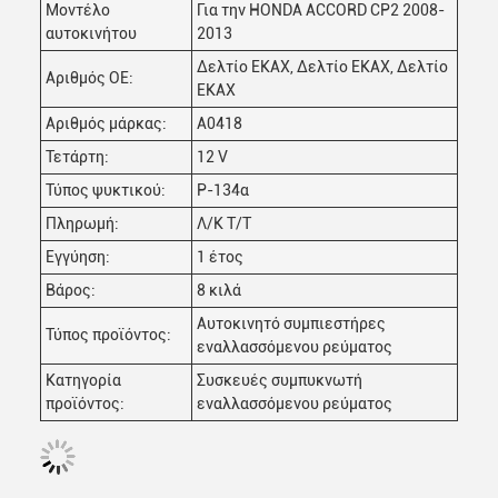
Μοντέλο
Για την HONDA ACCORD CP2 2008-
αυτοκινήτου
2013
Δελτίο ΕΚΑΧ, Δελτίο ΕΚΑΧ, Δελτίο
Αριθμός ΟΕ:
ΕΚΑΧ
Αριθμός μάρκας:
Α0418
Τετάρτη:
12 V
Τύπος ψυκτικού:
Ρ-134α
Πληρωμή:
Λ/Κ Τ/Τ
Εγγύηση:
1 έτος
Βάρος:
8 κιλά
Αυτοκινητό συμπιεστήρες
Τύπος προϊόντος:
εναλλασσόμενου ρεύματος
Κατηγορία
Συσκευές συμπυκνωτή
προϊόντος:
εναλλασσόμενου ρεύματος