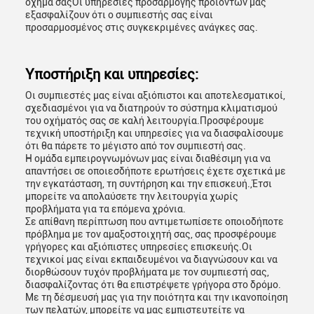
όχημά σαςΟι υπηρεσίες προσαρμογής προϊόντων μας
εξασφαλίζουν ότι ο συμπιεστής σας είναι
προσαρμοσμένος στις συγκεκριμένες ανάγκες σας.
Υποστήριξη και υπηρεσίες:
Οι συμπιεστές μας είναι αξιόπιστοι και αποτελεσματικοί,
σχεδιασμένοι για να διατηρούν το σύστημα κλιματισμού
του οχήματός σας σε καλή λειτουργία.Προσφέρουμε
τεχνική υποστήριξη και υπηρεσίες για να διασφαλίσουμε
ότι θα πάρετε το μέγιστο από τον συμπιεστή σας.
Η ομάδα εμπειρογνωμόνων μας είναι διαθέσιμη για να
απαντήσει σε οποιεσδήποτε ερωτήσεις έχετε σχετικά με
την εγκατάσταση, τη συντήρηση και την επισκευή.,Έτσι
μπορείτε να απολαύσετε την λειτουργία χωρίς
προβλήματα για τα επόμενα χρόνια.
Σε απίθανη περίπτωση που αντιμετωπίσετε οποιοδήποτε
πρόβλημα με τον αμαξοστοιχητή σας, σας προσφέρουμε
γρήγορες και αξιόπιστες υπηρεσίες επισκευής.Οι
τεχνικοί μας είναι εκπαιδευμένοι να διαγνώσουν και να
διορθώσουν τυχόν προβλήματα με τον συμπιεστή σας,
διασφαλίζοντας ότι θα επιστρέψετε γρήγορα στο δρόμο.
Με τη δέσμευσή μας για την ποιότητα και την ικανοποίηση
των πελατών, μπορείτε να μας εμπιστευτείτε να