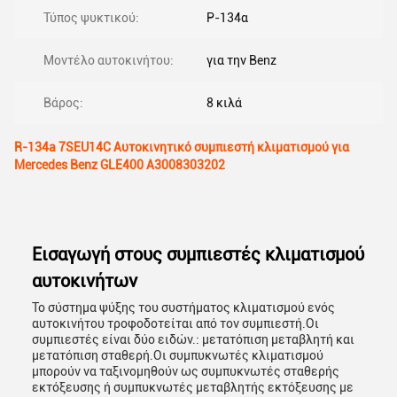
Τύπος ψυκτικού:
Ρ-134α
Μοντέλο αυτοκινήτου:
για την Benz
Βάρος:
8 κιλά
R-134a 7SEU14C Αυτοκινητικό συμπιεστή κλιματισμού για
Mercedes Benz GLE400 A3008303202
Εισαγωγή στους συμπιεστές κλιματισμού
αυτοκινήτων
Το σύστημα ψύξης του συστήματος κλιματισμού ενός
αυτοκινήτου τροφοδοτείται από τον συμπιεστή.Οι
συμπιεστές είναι δύο ειδών.: μετατόπιση μεταβλητή και
μετατόπιση σταθερή.Οι συμπυκνωτές κλιματισμού
μπορούν να ταξινομηθούν ως συμπυκνωτές σταθερής
εκτόξευσης ή συμπυκνωτές μεταβλητής εκτόξευσης με