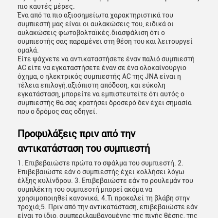
πιο καυτές μέρες.
Ένα από τα πιο αξιοσημείωτα χαρακτηριστικά του
συμπιεστή μας είναι οι αυλακώσεις του, ειδικά οι
αυλακώσεις φωτοβολταϊκές.διασφάλιση ότι ο
συμπιεστής σας παραμένει στη θέση του και λειτουργεί
ομαλά.
Είτε ψάχνετε να αντικαταστήσετε έναν παλιό συμπιεστή
AC είτε να εγκαταστήσετε έναν σε ένα ολοκαίνουργιο
όχημα, ο ηλεκτρικός συμπιεστής AC της JNA είναι η
τέλεια επιλογή.αξιόπιστη απόδοση, και εύκολη
εγκατάσταση, μπορείτε να εμπιστευτείτε ότι αυτός ο
συμπιεστής θα σας κρατήσει δροσερό δεν έχει σημασία
που ο δρόμος σας οδηγεί.
Προφυλάξεις πριν από την
αντικατάσταση του συμπιεστή
1. Επιβεβαιώστε πρώτα το σφάλμα του συμπιεστή. 2.
Επιβεβαιώστε εάν ο συμπιεστής έχει κολλήσει λόγω
έλξης κυλίνδρου. 3. Επιβεβαιώστε εάν το ρουλεμάν του
συμπλέκτη του συμπιεστή μπορεί ακόμα να
χρησιμοποιηθεί κανονικά. 4.Τι προκαλεί τη βλάβη στην
τροχιά;5. Πριν από την αντικατάσταση, επιβεβαιώστε εάν
είναι το ίδιο, συμπεριλαμβανομένης της πινής θέσης, της