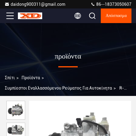
daidong900311@gmail.com
86--18373050607
Απόσπασμα
προϊόντα
Σπίτι
>
Προϊόντα
>
Συμπίεστοι Εναλλασσόμενου Ρεύματος Για Αυτοκίνητα
>
R-
134a 7SEU14C Αυτοκινητικό συμπιεστή κλιματισμού για
Mercedes Benz GLE400 A3008303202