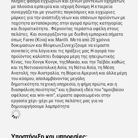
πλήρες φάσμα εγχώριων και ξένων μοντέλων οχημάτων,
με πλούσια εμπειρία και ισχυρή δύναμη.Η εταιρεία
συνεργάζεται με γνωστές παγκόσμιες και εγχώριες
μάρκες για την ανάπτυξη νέων και σπάνιων προϊόντων με
ταχύτητα ανταπόκρισης στην αγορά πρώτης κατηγορίας
και διορατικότητα.. Φέρνοντας τεράστια οφέλη στους
πελάτες. Και συνεργάζονται με διεθνή εμπορικά σήματα
όπως Fareo (Κίνα) και Marilli. Μετά από 20 χρόνια
δοκιμασιών και θλίψεων,Συνεχίζουμε να είμαστε
συνεπείς στα λόγια και τις πράξεις μας.Η αγορά του
προϊόντος καλύπτει διάφορα μέρη της ηπειρωτικής
Κίνας, του Χονγκ Κονγκ, τηςΜακάο, και την Ταϊβάν, καθώς
και τη Νοτιοανατολική Ασία, τη Νότια Ασία, τη Μέση
Ανατολή, την Αυστραλία, τη Βόρεια Αμερική και άλλα μέρη
του κόσμου, απολαμβάνοντας μεγάλη
δημοτικότητα.τεχνική υπηρεσία, η φήμη πρώτα, και η
διασφάλιση ποιότητας" και η βασική ιδέα του "αμοιβαίου
οφέλους και win-win", είμαστε αφοσιωμένοι στην
εργασία χέρι-χέρι με τους πελάτες μας για να
δημιουργήσουμε λαμπρότητα
Υποστήριξη και υπηρεσίες: