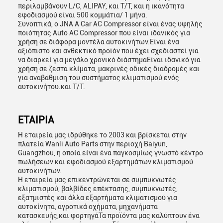
περιλαμβάνουν L/C, ALIPAY, και T/T, και η ικανότητα
εφοδιασμού είναι 500 κομμάτια/ 1 μήνα.
Συνοπτικά, ο JNA A Car AC Compressor είναι ένας υψηλής
ποιότητας Auto AC Compressor που είναι ιδανικός για
χρήση σε διάφορα μοντέλα αυτοκινήτων.Είναι ένα
αξιόπιστο και ανθεκτικό προϊόν που έχει σχεδιαστεί για
να διαρκεί για μεγάλο χρονικό διάστημαΕίναι ιδανικό για
χρήση σε ζεστά κλίματα, μακρινές οδικές διαδρομές και
για αναβάθμιση του συστήματος κλιματισμού ενός
αυτοκινήτου.και T/T.
ΕΤΑΙΡΙΑ
Η εταιρεία μας ιδρύθηκε το 2003 και βρίσκεται στην
πλατεία Wanli Auto Parts στην περιοχή Baiyun,
Guangzhou, η οποία είναι ένα παγκοσμίως γνωστό κέντρο
πωλήσεων και εφοδιασμού εξαρτημάτων κλιματισμού
αυτοκινήτων.
Η εταιρεία μας επικεντρώνεται σε συμπυκνωτές
κλιματισμού, βαλβίδες επέκτασης, συμπυκνωτές,
εξατμιστές και άλλα εξαρτήματα κλιματισμού για
αυτοκίνητα, αγροτικά οχήματα, μηχανήματα
κατασκευής,και φορτηγάΤα προϊόντα μας καλύπτουν ένα