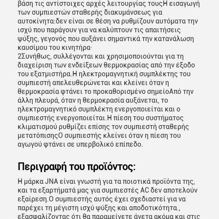
βάση τις αντίστοιχες αρχές λειτουργίας τουςΗ εισαγωγή
των συμπιεστών σταθερής διακυμάνσεως για
αυτοκίνητα:δεν είναι σε θέση να ρυθμίζουν αυτόματα την
ισχύ που παράγουν για να καλύπτουν τις απαιτήσεις
ψύξης, γεγονός που αυξάνει σημαντικά την κατανάλωση
καυσίμου του κινητήρα·
2Συνήθως, συλλέγονται και χρησιμοποιούνται για τη
διαχείριση των ενδείξεων θερμοκρασίας από την έξοδο
του εξατμιστήρα.Η ηλεκτρομαγνητική συμπλέκτης του
συμπιεστή απελευθερώνεται και κλείνει όταν η
θερμοκρασία φτάνει το προκαθορισμένο σημείοΑπό την
άλλη πλευρά, όταν η θερμοκρασία αυξάνεται, το
ηλεκτρομαγνητικό συμπλέκτη ενεργοποιείται και ο
συμπιεστής ενεργοποιείται.Η πίεση του συστήματος
κλιματισμού ρυθμίζει επίσης τον συμπιεστή σταθερής
μετατόπισηςΟ συμπιεστής κλείνει όταν η πίεση του
αγωγού φτάνει σε υπερβολικό επίπεδο.
Περιγραφή του προϊόντος:
Η μάρκα JNA είναι γνωστή για τα ποιοτικά προϊόντα της,
και τα εξαρτήματά μας για συμπιεστές AC δεν αποτελούν
εξαίρεση.Ο συμπιεστής αυτός έχει σχεδιαστεί για να
παρέχει τη μέγιστη ισχύ ψύξης και αποδοτικότητα.,
εξασφαλίζοντας ότι θα παραμείνετε άνετα ακόμα και στις