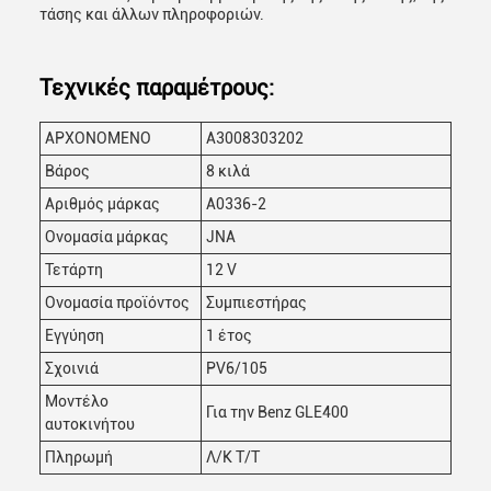
τάσης και άλλων πληροφοριών.
Τεχνικές παραμέτρους:
ΑΡΧΟΝΟΜΕΝΟ
Α3008303202
Βάρος
8 κιλά
Αριθμός μάρκας
Α0336-2
Ονομασία μάρκας
JNA
Τετάρτη
12 V
Ονομασία προϊόντος
Συμπιεστήρας
Εγγύηση
1 έτος
Σχοινιά
PV6/105
Μοντέλο
Για την Benz GLE400
αυτοκινήτου
Πληρωμή
Λ/Κ Τ/Τ