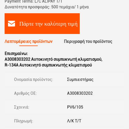
Payment Terms: L/C ALIPAY T/T
Δυνατότητα προσφοράς: 500 τεμάχια/ 1 μήνα
Πάρτε την καλύτερη τιμή
Λεπτομέρειες προϊόντων
Περιγραφή του προϊόντος
Επισημαίνω:
Α3008303202 Αυτοκινητό συμπυκνωτή κλιματισμού
,
R-134A Αυτοκινητό συμπυκνωτής κλιματισμού
Ονομασία προϊόντος:
Συμπιεστήρας
Αριθμός ΟΕ:
Α3008303202
Σχοινιά:
PV6/105
Πληρωμή:
Λ/Κ Τ/Τ