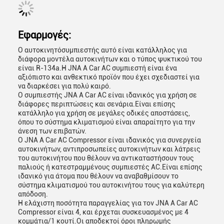
Εφαρμογές:
Ο αυτοκινητόσυμπιεστής αυτό είναι κατάλληλος για
διάφορα μοντέλα αυτοκινήτων και ο τύπος ψυκτικού του
είναι R-134a.Η JNA A Car AC συμπιεστή είναι ένα
αξιόπιστο και ανθεκτικό προϊόν που έχει σχεδιαστεί για
να διαρκέσει για πολύ καιρό.
Ο συμπιεστής JNA A Car AC είναι ιδανικός για χρήση σε
διάφορες περιπτώσεις και σενάρια.Είναι επίσης
κατάλληλο για χρήση σε μεγάλες οδικές αποστάσεις,
όπου το σύστημα κλιματισμού είναι απαραίτητο για την
άνεση των επιβατών.
Ο JNA A Car AC Compressor είναι ιδανικός για συνεργεία
αυτοκινήτων, αντιπροσωπείες αυτοκινήτων και λάτρεις
του αυτοκινήτου που θέλουν να αντικαταστήσουν τους
παλιούς ή κατεστραμμένους συμπιεστές AC.Είναι επίσης
ιδανικό για άτομα που θέλουν να αναβαθμίσουν το
σύστημα κλιματισμού του αυτοκινήτου τους για καλύτερη
απόδοση.
Η ελάχιστη ποσότητα παραγγελίας για τον JNA A Car AC
Compressor είναι 4, και έρχεται συσκευασμένος με 4
κομμάτια/1 κουτί.Οι αποδεκτοί όροι πληρωμής