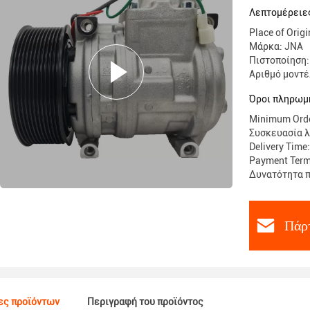
A6161301
Λεπτομέρειε
Place of Ori
Μάρκα: JNA
Πιστοποίηση:
Αριθμό μοντέ
Όροι πληρωμή
Minimum Orde
Συσκευασία λ
Delivery Time:
Payment Term
Δυνατότητα π
Πάρτ
ες προϊόντων
Περιγραφή του προϊόντος