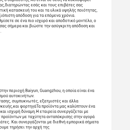
σας,διατηρώντας εσάς και τους επιβάτες σας
τική κατασκευή του και τα υλικά υψηλής ποιότητας,
ξιόπιστη απόδοση για τα επόμενα χρόνια.
μίσετε σε ένα πιο ισχυρό και αποδοτικό μοντέλο, ο
 σας σήμερα και βιώστε την ασύγκριτη απόδοση και
.
στην περιοχή Baiyun, Guangzhou, η οποία είναι ένα
σμού αυτοκινήτων.
τασης, συμπυκνωτές, εξατμιστές και άλλα
σκευής,και φορτηγάΤα προϊόντα μας καλύπτουν ένα
και ισχυρή δύναμη.Η εταιρεία συνεργάζεται με
ν προϊόντων με ταχύτητα ανταπόκρισης στην αγορά
άτες. Και συνεργάζονται με διεθνή εμπορικά σήματα
χουμε τηρήσει την αρχή της