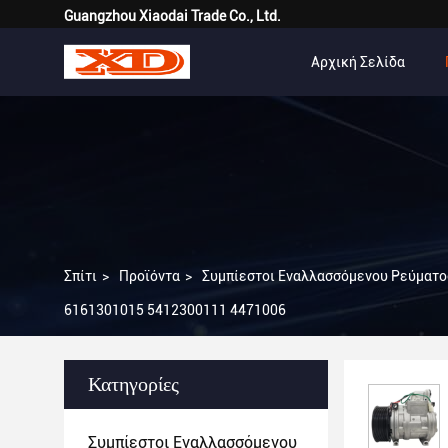
Guangzhou Xiaodai Trade Co., Ltd.
Αρχική Σελίδα
Σπίτι
>
Προϊόντα
>
Συμπίεστοι Εναλλασσόμενου Ρεύματος
6161301015 5412300111 4471006
Κατηγορίες
Συμπίεστοι Εναλλασσόμενου