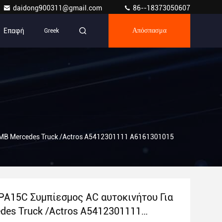
daidong900311@gmail.com
86--18373050607
Επαφή
Greek
Απόσπασμα
MB Mercedes Truck /Actros A5412301111 A6161301015
PA15C Συμπίεσμος AC αυτοκινήτου Για
des Truck /Actros A5412301111