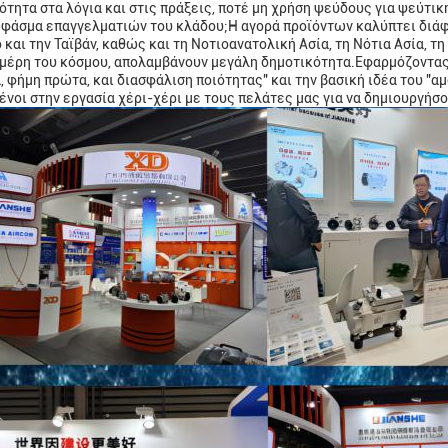
ότητα στα λόγια και στις πράξεις, ποτέ μη χρήση ψεύδους για ψεύτικ
 φάσμα επαγγελματιών του κλάδου;Η αγορά προϊόντων καλύπτει διάφο
 και την Ταϊβάν, καθώς και τη Νοτιοανατολική Ασία, τη Νότια Ασία, τ
 μέρη του κόσμου, απολαμβάνουν μεγάλη δημοτικότητα.Εφαρμόζοντας 
, φήμη πρώτα, και διασφάλιση ποιότητας" και την βασική ιδέα του "α
νοι στην εργασία χέρι-χέρι με τους πελάτες μας για να δημιουργήσ