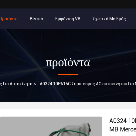
Προϊόντα
Βίντεο
Εμφάνιση VR
Σχετικά Με Εμάς
προϊόντα
 Για Αυτοκίνητα
>
A0324 10PA15C Συμπίεσμος AC αυτοκινήτου Για 
A0324 10
MB Merce