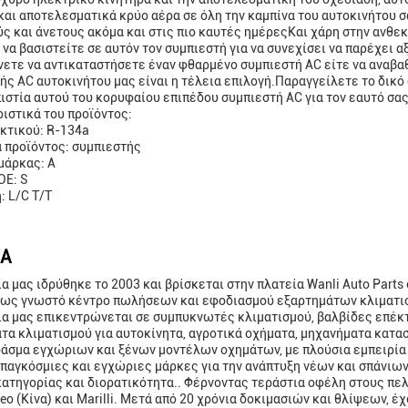
και αποτελεσματικά κρύο αέρα σε όλη την καμπίνα του αυτοκινήτου 
ς και άνετους ακόμα και στις πιο καυτές ημέρεςΚαι χάρη στην ανθεκ
 να βασιστείτε σε αυτόν τον συμπιεστή για να συνεχίσει να παρέχει α
νετε να αντικαταστήσετε έναν φθαρμένο συμπιεστή AC είτε να αναβαθ
ής AC αυτοκινήτου μας είναι η τέλεια επιλογή.Παραγγείλετε το δικό
πιστία αυτού του κορυφαίου επιπέδου συμπιεστή AC για τον εαυτό σας
ιστικά του προϊόντος:
κτικού: R-134a
 προϊόντος: συμπιεστής
μάρκας: Α
ΟΕ: S
 L/C T/T
ΙΑ
α μας ιδρύθηκε το 2003 και βρίσκεται στην πλατεία Wanli Auto Parts 
ως γνωστό κέντρο πωλήσεων και εφοδιασμού εξαρτημάτων κλιματι
ία μας επικεντρώνεται σε συμπυκνωτές κλιματισμού, βαλβίδες επέκ
τα κλιματισμού για αυτοκίνητα, αγροτικά οχήματα, μηχανήματα κατα
άσμα εγχώριων και ξένων μοντέλων οχημάτων, με πλούσια εμπειρία 
παγκόσμιες και εγχώριες μάρκες για την ανάπτυξη νέων και σπάνιω
ατηγορίας και διορατικότητα.. Φέρνοντας τεράστια οφέλη στους πελ
eo (Κίνα) και Marilli. Μετά από 20 χρόνια δοκιμασιών και θλίψεων, έ