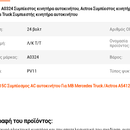
:
A0324 Συμπίεστος κινητήρα αυτοκινήτου
,
Actros Συμπίεστος κινητή
 Truck Συμπιεστής κινητήρα αυτοκινήτου
η:
24 βολτ
Αριθμός Ο
Ονομασία
μή:
Λ/Κ Τ/Τ
προϊόντος
ς μάρκας:
Α0324
Βάρος:
ά:
PV11
Τύπος ψυκ
5C Συμπίεσμος AC αυτοκινήτου Για MB Mercedes Truck /Actros A5
ραφή του προϊόντος:
σχυρό ηλεκτρικό κινητήρα και την αποτελεσματική του σχεδίαση, αυτ