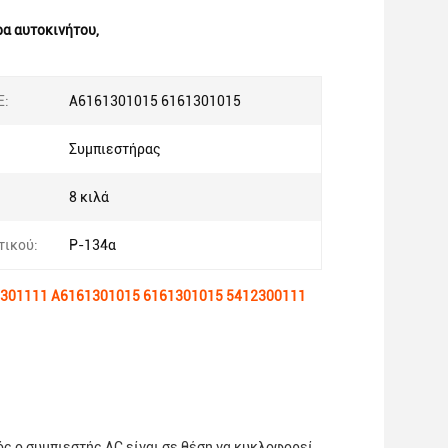
ρα αυτοκινήτου
,
Ε:
Α6161301015 6161301015
Συμπιεστήρας
:
8 κιλά
τικού:
Ρ-134α
412301111 A6161301015 6161301015 5412300111
ός ο συμπιεστής AC είναι σε θέση να κυκλοφορεί