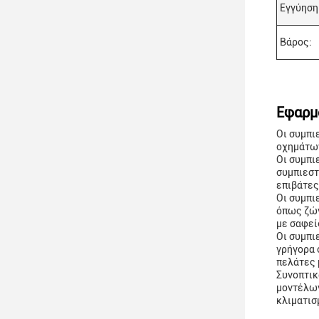
Εγγύηση
Βάρος:
Εφαρμ
Οι συμπι
οχημάτων
Οι συμπι
συμπιεστ
επιβάτες
Οι συμπι
όπως ζών
με σαφεί
Οι συμπι
γρήγορα 
πελάτες 
Συνοπτικ
μοντέλων
κλιματισ