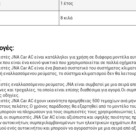
:
1 έτος
8 κιλά
ογές:
εστές JNA Car AC είναι κατάλληλοι για χρήση σε διάφορα μοντέλα 
.που είναι ένα κοινό ψυκτικό που χρησιμοποιείται σε πολλά οχήματα
εστές JNA Car AC είναι ένα βασικό συστατικό του συστήματος κλιμα
ή εναλλασσόμενου ρεύματος, το σύστημα κλιματισμού δεν θα λειτο
.
εστές εναλλασσόμενου ρεύματος JNA είναι συμβατοί με μια σειρά α
ες και τροχαλίες, τα οποία είναι επίσης διαθέσιμα για αγορά.Οι συμ
ς οδηγίες.
εστές JNA Car AC έχουν ικανότητα προμήθειας 500 τεμαχίων ανά μήνα
στους πελάτες.Ο χρόνος παράδοσης θα εξαρτηθεί από το μοντέλο του
μπορούν να πληρώσουν για τους συμπιεστές τους χρησιμοποιώντας L/
ά, οι συμπιεστές JNA Car AC είναι αξιόπιστα και υψηλής ποιότητας πρ
 αυτοκινήτων, συμπεριλαμβανομένων των ηλεκτρικών οχημάτων.Απο
μού ενός αυτοκινήτου και μπορούν να αγοραστούν με μια σειρά από 