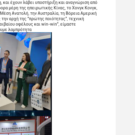
η, και έχουν λάβει υποστήριξη και αναγνώριση από
ρα μέρη της ηπειρωτικής Κίνας, το Χονγκ Κονγκ,
η Μέση Ανατολή, την Αυστραλία, τη Βόρεια Αμερική
την αρχή της "πρώτης ποιότητας", τεχνική
μοιβαίου οφέλους και win-win", είμαστε
ουμε λαμπρότητα