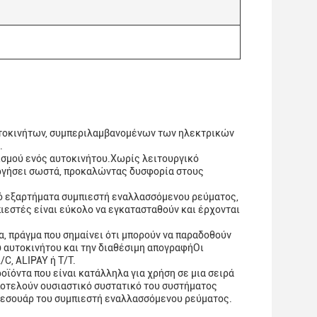
αυτοκινήτων, συμπεριλαμβανομένων των ηλεκτρικών
.
τισμού ενός αυτοκινήτου.Χωρίς λειτουργικό
υργήσει σωστά, προκαλώντας δυσφορία στους
πό εξαρτήματα συμπιεστή εναλλασσόμενου ρεύματος,
πιεστές είναι εύκολο να εγκατασταθούν και έρχονται
, πράγμα που σημαίνει ότι μπορούν να παραδοθούν
 αυτοκινήτου και την διαθέσιμη απογραφήΟι
C, ALIPAY ή T/T.
οϊόντα που είναι κατάλληλα για χρήση σε μια σειρά
τελούν ουσιαστικό συστατικό του συστήματος
αξεσουάρ του συμπιεστή εναλλασσόμενου ρεύματος.