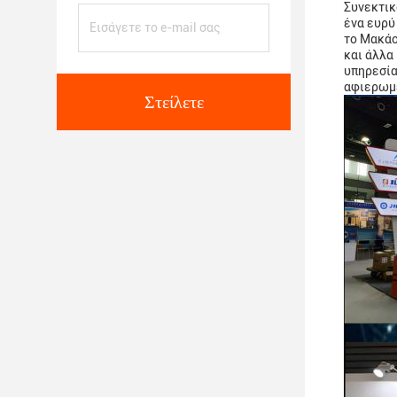
Συνεκτικ
ένα ευρύ
το Μακάο
και άλλα
υπηρεσία
αφιερωμέ
Στείλετε