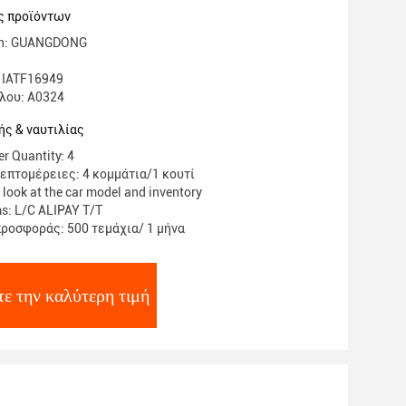
015 6161301015 5412300111 4471006
ς προϊόντων
gin: GUANGDONG
 IATF16949
λου: Α0324
ς & ναυτιλίας
r Quantity: 4
επτομέρειες: 4 κομμάτια/1 κουτί
 look at the car model and inventory
s: L/C ALIPAY T/T
ροσφοράς: 500 τεμάχια/ 1 μήνα
ε την καλύτερη τιμή