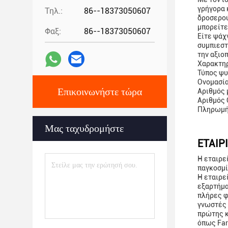
γρήγορα 
Τηλ.:
86--18373050607
δροσερού
μπορείτε
Φαξ:
86--18373050607
Είτε ψάχ
συμπιεστ
την αξιο
Χαρακτηρ
Τύπος ψυ
Ονομασία
Επικοινωνήστε τώρα
Αριθμός 
Αριθμός 
Πληρωμή:
Μας ταχυδρομήστε
ΕΤΑΙΡ
Η εταιρεί
παγκοσμί
Η εταιρε
εξαρτήμα
πλήρες φ
γνωστές 
πρώτης κ
όπως Far