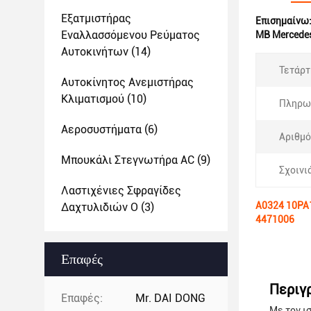
Εξατμιστήρας
Επισημαίνω
Εναλλασσόμενου Ρεύματος
MB Mercedes
Αυτοκινήτων
(14)
Τετάρτ
Αυτοκίνητος Ανεμιστήρας
Κλιματισμού
(10)
Πληρω
Αεροσυστήματα
(6)
Αριθμό
Μπουκάλι Στεγνωτήρα AC
(9)
Σχοινι
Λαστιχένιες Σφραγίδες
A0324 10PA1
Δαχτυλιδιών Ο
(3)
4471006
Επαφές
Περιγ
Επαφές:
Mr. DAI DONG
Με τον ι