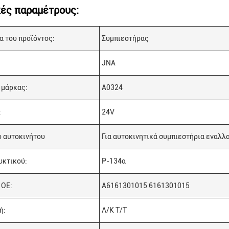
κές παραμέτρους:
α του προϊόντος:
Συμπιεστήρας
JNA
 μάρκας:
Α0324
:
24V
 αυτοκινήτου
Για αυτοκινητικά συμπιεστήρια εναλλ
υκτικού:
Ρ-134α
 ΟΕ:
Α6161301015 6161301015
ή:
Λ/Κ Τ/Τ