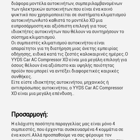
διάφορα μοντέλα αυτοκινήτων, συμπεριλαμβανομένων
των ηλεκτρικών αυτοκινήτων.που είναι ένα κοινό
ψυκτικό που χρησιμοποιείται σε συστήματα κλιματισμού
αυτοκινήτωνΑυτό καθιστά το μοντέλο XD μια
ευπροσάρμοστη και αξιόπιστη επιλογή για τους
ιδιοκτήτες αυτοκινήτων που θέλουν να συντηρήσουν το
σύστημα κλιματισμού.
Οι συμπιεστές κλιματισμού αυτοκινήτου είναι
απαραίτητοι για τη διατήρηση μιας άνετης εμπειρίας
οδήγησης, ειδικά κατά τις ζεστές καλοκαιρινές ημέρες.Ο
YYDS Car AC Compressor XD είναι μια μεγάλη επιλογή για
όσους θέλουν ένα αξιόπιστο και υψηλής ποιότητας
προϊόν που μπορεί να αντέξει διαφορετικές καιρικές
συνθήκες.
Είτε είστε ιδιοκτήτης αυτοκινήτου, μηχανικός ή
αντιπρόσωπος αυτοκινήτου, ο YYDS Car AC Compressor
XD είναι μια μεγάλη επένδυση..
Προσαρμογή:
Η ελάχιστη ποσότητα παραγγελίας μας είναι μόνο 4
συμπιεστές, που έρχονται συσκευασμένα 4 κομμάτια σε
ένα κουτί.Αλλά προσπαθούμε να σας φέρουμε τον