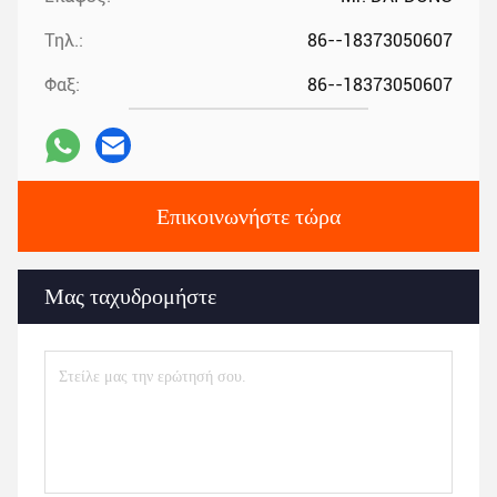
Τηλ.:
86--18373050607
Φαξ:
86--18373050607
Επικοινωνήστε τώρα
Μας ταχυδρομήστε