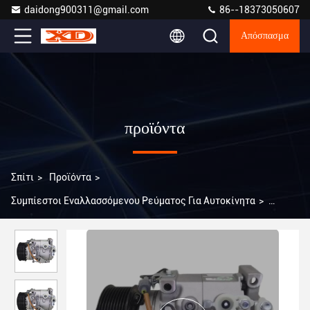
daidong900311@gmail.com
86--18373050607
Απόσπασμα
προϊόντα
Σπίτι
>
Προϊόντα
>
Συμπίεστοι Εναλλασσόμενου Ρεύματος Για Αυτοκίνητα
>
XD4045 Συμπίεσμοι εναλλασσόμενου ρεύματος αυτοκινήτων
για Land Cruiser Prado Lexus 570 470 10S20C PV9 Κλιματισμός
883206A320 883106A330