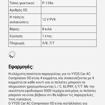
Τύπος ψυκτικού:
Ρ-134α
Αριθμός ΟΕ:
Η τάση/οι
12 V PV9
αυλακώσεις:
Βάρος:
8 κιλά
Εγγύηση:
1 έτος
Πληρωμή:
Λ/Κ, Τ/Τ
Εφαρμογές:
Η ελάχιστη ποσότητα παραγγελίας για το YYDS Car AC
Compressor XD είναι 4 κομμάτια, και συσκευάζονται με 4
κομμάτια σε κάθε κουτί.και οι πελάτες μπορούν να
πληρώσουν χρησιμοποιώντας L / C, ALIPAY, ή T/T. Με την
ικανότητα εφοδιασμού 5000 τεμάχια ανά μήνα, οι πελάτες
μπορούν να είναι βέβαιοι ότι θα λάβουν τις παραγγελίες
τους εγκαίρως.
Ο YYDS Car AC Compressor XD είναι κατάλληλος για