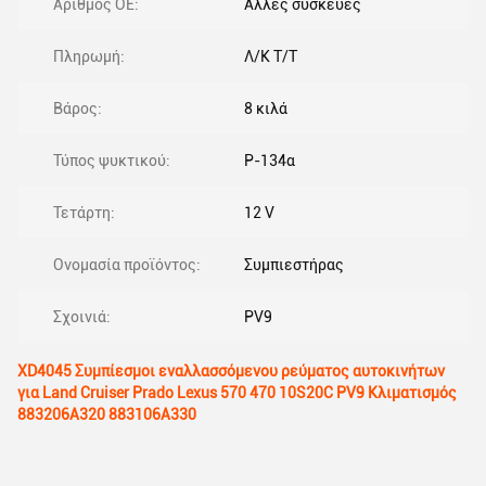
Αριθμός ΟΕ:
Άλλες συσκευές
Πληρωμή:
Λ/Κ Τ/Τ
Βάρος:
8 κιλά
Τύπος ψυκτικού:
Ρ-134α
Τετάρτη:
12 V
Ονομασία προϊόντος:
Συμπιεστήρας
Σχοινιά:
PV9
XD4045 Συμπίεσμοι εναλλασσόμενου ρεύματος αυτοκινήτων
για Land Cruiser Prado Lexus 570 470 10S20C PV9 Κλιματισμός
883206A320 883106A330