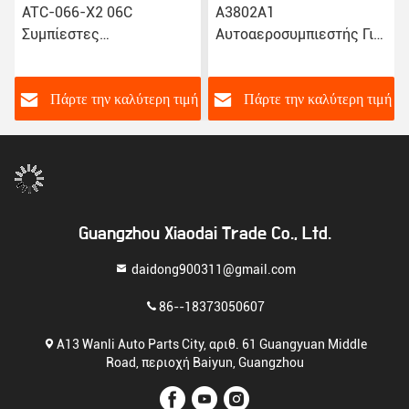
ATC-066-X2 06C
Α3802Α1
Συμπίεστες
Αυτοαεροσυμπιεστής Για
εναλλακτικών ρεύματος
την Peugeot 2008/301
αυτοκινήτων για Toyota
Citroen NEW Elysee/C3-
Corolla Yaris Alitis 88320-
XR JSR11T601088
ή
Πάρτε την καλύτερη τιμή
Πάρτε την καλύτερη τιμή
52010 883205201
Guangzhou Xiaodai Trade Co., Ltd.
daidong900311@gmail.com
86--18373050607
Α13 Wanli Auto Parts City, αριθ. 61 Guangyuan Middle
Road, περιοχή Baiyun, Guangzhou