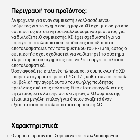
Περιγραφή του προϊόντος:
Αν ψάχνετε για έναν συμπιεστή εναλλασσόμενου
ρεύματος για το όχημά σας, η μάρκα XD έχει μια σειρά από
συμπιεστές αυτοκινήτου εναλλασσόμενου ρεύματος για
να διαλέξετε.Ο συμπιεστής XD έχει σχεδιαστεί για να
παρέχει αποτελεσματικές επιδόσεις και αξιόπιστα
αποτελέσματαΜε τον τύπο ψυκτικού του R-134a, αυτός ο
συμπιεστής έχει σχεδιαστεί για να διατηρεί το σύστημα
κλιματισμού του οχήματός σας να λειτουργεί ομαλά και
αποτελεσματικά.
Όσον αφορά τις επιλογές πληρωμής, ο συμπυκνωτής XD
μπορεί να αγοραστεί μέσω L/C ή T/T, καθιστώντας εύκολη
και βολική την αγορά αυτού του υψηλής ποιότητας
προϊόντος από τους πελάτες.Είτε είστε επαγγελματίας
μηχανικός είτε λάτρης αυτοκινήτων, ο XD συμπιεστής
είναι μια μεγάλη επιλογή για όποιον αναζητά έναν
αξιόπιστο και αποτελεσματικό συμπιεστή AC.
Χαρακτηριστικά:
Ονομασία προϊόντος: Συμπυκνωτές εναλλασσόμενου