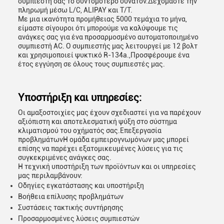
συμπιεστή σας το συντομότερο δυνατόν.Δεχόμαστε την
πληρωμή μέσω L/C, ALIPAY και T/T.
Με μια ικανότητα προμήθειας 5000 τεμάχια το μήνα,
είμαστε σίγουροι ότι μπορούμε να καλύψουμε τις
ανάγκες σας για ένα προσαρμοσμένο αυτοματοποιημένο
συμπιεστή AC. Ο συμπιεστής μας λειτουργεί με 12 βολτ
και χρησιμοποιεί ψυκτικό R-134a.,Προσφέρουμε ένα
έτος εγγύηση σε όλους τους συμπιεστές μας.
Υποστήριξη και υπηρεσίες:
Οι αμαξοστοιχίες μας έχουν σχεδιαστεί για να παρέχουν
αξιόπιστη και αποτελεσματική ψύξη στο σύστημα
κλιματισμού του οχήματός σας.Επεξεργασία
προβλημάτωνΗ ομάδα εμπειρογνωμόνων μας μπορεί
επίσης να παρέχει εξατομικευμένες λύσεις για τις
συγκεκριμένες ανάγκες σας.
Η τεχνική υποστήριξη των προϊόντων και οι υπηρεσίες
μας περιλαμβάνουν:
Οδηγίες εγκατάστασης και υποστήριξη
Βοήθεια επίλυσης προβλημάτων
Συστάσεις τακτικής συντήρησης
Προσαρμοσμένες λύσεις συμπιεστών