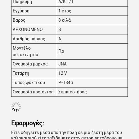
Πληρωμή
Λ/Κ Τ/Τ
Εγγύηση
1 έτος
Βάρος
8 κιλά
ΑΡΧΟΝΟΜΕΝΟ
S
Αριθμός μάρκας
Α
Μοντέλο
Για
αυτοκινήτου
Ονομασία μάρκας
JNA
Τετάρτη
12 V
Τύπος ψυκτικού
Ρ-134α
Ονομασία προϊόντος
Συμπιεστήρας
Εφαρμογές:
Είτε οδηγείτε μέσα από την πόλη σε μια ζεστή μέρα του
καλοκαιριού είτε ταξιδεύετε στον αυτοκινητόδρομο με