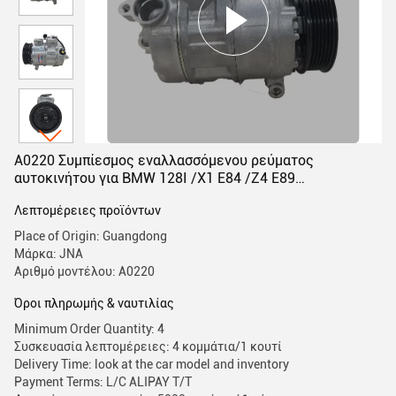
Α0220 Συμπίεσμος εναλλασσόμενου ρεύματος
αυτοκινήτου για BMW 128I /X1 E84 /Z4 E89
64529122618
Λεπτομέρειες προϊόντων
Place of Origin: Guangdong
Μάρκα: JNA
Αριθμό μοντέλου: Α0220
Όροι πληρωμής & ναυτιλίας
Minimum Order Quantity: 4
Συσκευασία λεπτομέρειες: 4 κομμάτια/1 κουτί
Delivery Time: look at the car model and inventory
Payment Terms: L/C ALIPAY T/T