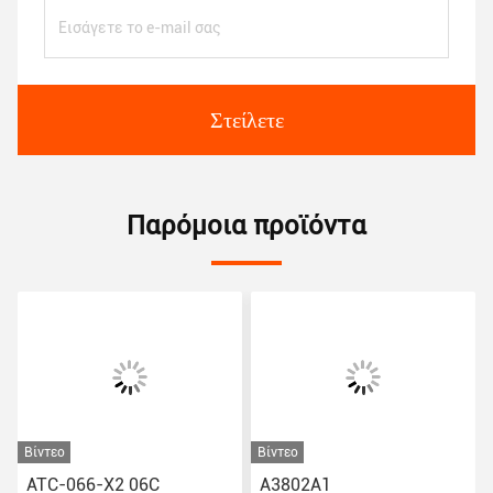
Στείλετε
Παρόμοια προϊόντα
Βίντεο
Βίντεο
ATC-066-X2 06C
Α3802Α1