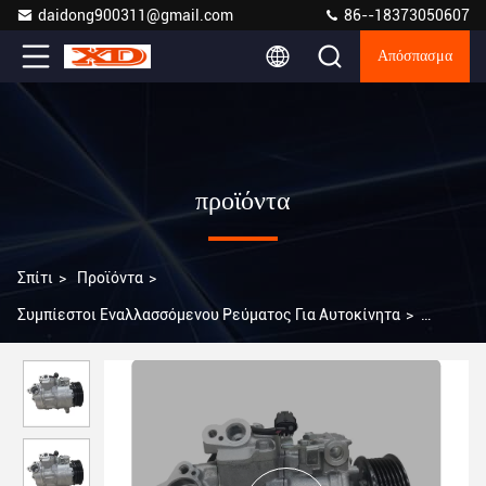
daidong900311@gmail.com
86--18373050607
Απόσπασμα
προϊόντα
Σπίτι
>
Προϊόντα
>
Συμπίεστοι Εναλλασσόμενου Ρεύματος Για Αυτοκίνητα
>
Α0220 Συμπίεσμος εναλλασσόμενου ρεύματος αυτοκινήτου για
BMW 128I /X1 E84 /Z4 E89 64529122618