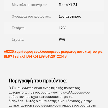
Μοντέλο αυτοκινήτου:
Για το X1 Z4
Ονομασία του προϊόντος:
Συμπιεστήρας
Τετάρτη:
12 V
Σχοινιά:
PV6
Α0220 Συμπίεσμος εναλλασσόμενου ρεύματος αυτοκινήτου για
BMW 128I /X1 E84 /Z4 E89 64529122618
Περιγραφή του προϊόντος:
Ο Συμπυκνωτής είναι ένας υψηλής ποιότητας
αυτοματοποιημένος συμπυκνωτής εναλλασσόμενου
ρεύματος που έχει κατασκευαστεί για να
διαρκέσει.Αυτός ο συμπιεστής είναι ιδανικός για την
αντικατάσταση ενός φθαρμένου ή σπασμένου συμπιεστή