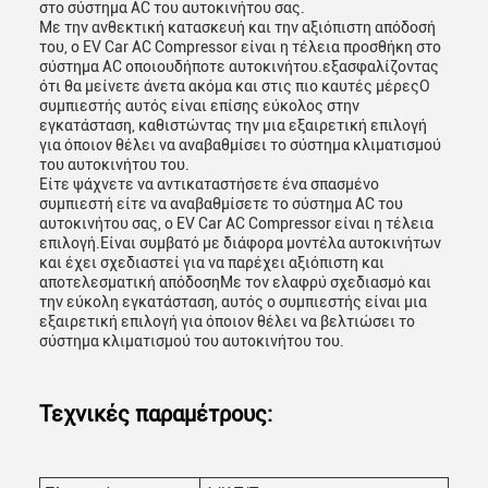
στο σύστημα AC του αυτοκινήτου σας.
Με την ανθεκτική κατασκευή και την αξιόπιστη απόδοσή
του, ο EV Car AC Compressor είναι η τέλεια προσθήκη στο
σύστημα AC οποιουδήποτε αυτοκινήτου.εξασφαλίζοντας
ότι θα μείνετε άνετα ακόμα και στις πιο καυτές μέρεςΟ
συμπιεστής αυτός είναι επίσης εύκολος στην
εγκατάσταση, καθιστώντας την μια εξαιρετική επιλογή
για όποιον θέλει να αναβαθμίσει το σύστημα κλιματισμού
του αυτοκινήτου του.
Είτε ψάχνετε να αντικαταστήσετε ένα σπασμένο
συμπιεστή είτε να αναβαθμίσετε το σύστημα AC του
αυτοκινήτου σας, ο EV Car AC Compressor είναι η τέλεια
επιλογή.Είναι συμβατό με διάφορα μοντέλα αυτοκινήτων
και έχει σχεδιαστεί για να παρέχει αξιόπιστη και
αποτελεσματική απόδοσηΜε τον ελαφρύ σχεδιασμό και
την εύκολη εγκατάσταση, αυτός ο συμπιεστής είναι μια
εξαιρετική επιλογή για όποιον θέλει να βελτιώσει το
σύστημα κλιματισμού του αυτοκινήτου του.
Τεχνικές παραμέτρους: