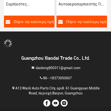
Συμπίεστες
Αυτοαεροσυμπιεστής Για
εναλλακτικών ρεύματος
την Peugeot 2008/301
αυτοκινήτων για Toyota
Citroen NEW Elysee/C3-
Corolla Yaris Alitis 88320-
XR JSR11T601088
ή
Πάρτε την καλύτερη τιμή
Πάρτε την καλύτερη τιμή
52010 883205201
Guangzhou Xiaodai Trade Co., Ltd.
daidong900311@gmail.com
86--18373050607
Α13 Wanli Auto Parts City, αριθ. 61 Guangyuan Middle
Road, περιοχή Baiyun, Guangzhou