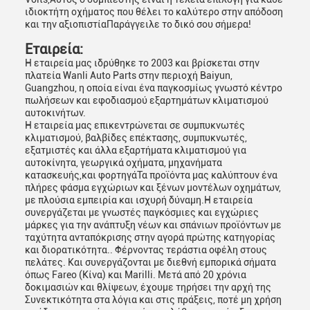
ιδιοκτήτη οχήματος που θέλει το καλύτερο στην απόδοση
και την αξιοπιστίαΠαράγγειλε το δικό σου σήμερα!
Εταιρεία:
Η εταιρεία μας ιδρύθηκε το 2003 και βρίσκεται στην
πλατεία Wanli Auto Parts στην περιοχή Baiyun,
Guangzhou, η οποία είναι ένα παγκοσμίως γνωστό κέντρο
πωλήσεων και εφοδιασμού εξαρτημάτων κλιματισμού
αυτοκινήτων.
Η εταιρεία μας επικεντρώνεται σε συμπυκνωτές
κλιματισμού, βαλβίδες επέκτασης, συμπυκνωτές,
εξατμιστές και άλλα εξαρτήματα κλιματισμού για
αυτοκίνητα, γεωργικά οχήματα, μηχανήματα
κατασκευής,και φορτηγάΤα προϊόντα μας καλύπτουν ένα
πλήρες φάσμα εγχώριων και ξένων μοντέλων οχημάτων,
με πλούσια εμπειρία και ισχυρή δύναμη.Η εταιρεία
συνεργάζεται με γνωστές παγκόσμιες και εγχώριες
μάρκες για την ανάπτυξη νέων και σπάνιων προϊόντων με
ταχύτητα ανταπόκρισης στην αγορά πρώτης κατηγορίας
και διορατικότητα.. Φέρνοντας τεράστια οφέλη στους
πελάτες. Και συνεργάζονται με διεθνή εμπορικά σήματα
όπως Fareo (Κίνα) και Marilli. Μετά από 20 χρόνια
δοκιμασιών και θλίψεων, έχουμε τηρήσει την αρχή της
Συνεκτικότητα στα λόγια και στις πράξεις, ποτέ μη χρήση