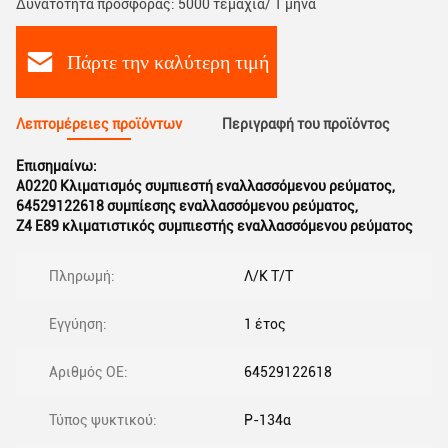
Δυνατότητα προσφοράς: 5000 τεμάχια/ 1 μήνα
Πάρτε την καλύτερη τιμή
Λεπτομέρειες προϊόντων
Περιγραφή του προϊόντος
Επισημαίνω:
Α0220 Κλιματισμός συμπιεστή εναλλασσόμενου ρεύματος
,
64529122618 συμπίεσης εναλλασσόμενου ρεύματος
,
Z4 E89 κλιματιστικός συμπιεστής εναλλασσόμενου ρεύματος
Πληρωμή:
Λ/Κ Τ/Τ
Εγγύηση:
1 έτος
Αριθμός ΟΕ:
64529122618
Τύπος ψυκτικού:
Ρ-134α