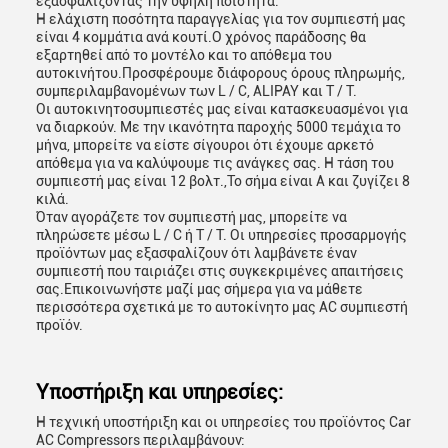
εξασφαλίζοντας την υψηλή ποιότητα.
Η ελάχιστη ποσότητα παραγγελίας για τον συμπιεστή μας
είναι 4 κομμάτια ανά κουτί.Ο χρόνος παράδοσης θα
εξαρτηθεί από το μοντέλο και το απόθεμα του
αυτοκινήτου.Προσφέρουμε διάφορους όρους πληρωμής,
συμπεριλαμβανομένων των L / C, ALIPAY και T / T.
Οι αυτοκινητοσυμπιεστές μας είναι κατασκευασμένοι για
να διαρκούν. Με την ικανότητα παροχής 5000 τεμάχια το
μήνα, μπορείτε να είστε σίγουροι ότι έχουμε αρκετό
απόθεμα για να καλύψουμε τις ανάγκες σας. Η τάση του
συμπιεστή μας είναι 12 βολτ.,Το σήμα είναι Α και ζυγίζει 8
κιλά.
Όταν αγοράζετε τον συμπιεστή μας, μπορείτε να
πληρώσετε μέσω L / C ή T / T. Οι υπηρεσίες προσαρμογής
προϊόντων μας εξασφαλίζουν ότι λαμβάνετε έναν
συμπιεστή που ταιριάζει στις συγκεκριμένες απαιτήσεις
σας.Επικοινωνήστε μαζί μας σήμερα για να μάθετε
περισσότερα σχετικά με το αυτοκίνητο μας AC συμπιεστή
προϊόν.
Υποστήριξη και υπηρεσίες:
Η τεχνική υποστήριξη και οι υπηρεσίες του προϊόντος Car
AC Compressors περιλαμβάνουν: