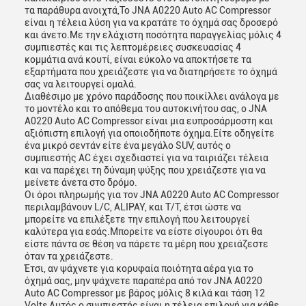
τα παράθυρα ανοιχτά,Το JNA A0220 Auto AC Compressor
είναι η τέλεια λύση για να κρατάτε το όχημά σας δροσερό
και άνετο.Με την ελάχιστη ποσότητα παραγγελίας μόλις 4
συμπιεστές και τις λεπτομέρειες συσκευασίας 4
κομμάτια ανά κουτί, είναι εύκολο να αποκτήσετε τα
εξαρτήματα που χρειάζεστε για να διατηρήσετε το όχημά
σας να λειτουργεί ομαλά.
Διαθέσιμο με χρόνο παράδοσης που ποικίλλει ανάλογα με
το μοντέλο και το απόθεμα του αυτοκινήτου σας, ο JNA
A0220 Auto AC Compressor είναι μια ευπροσάρμοστη και
αξιόπιστη επιλογή για οποιοδήποτε όχημα.Είτε οδηγείτε
ένα μικρό σεντάν είτε ένα μεγάλο SUV, αυτός ο
συμπιεστής AC έχει σχεδιαστεί για να ταιριάζει τέλεια
και να παρέχει τη δύναμη ψύξης που χρειάζεστε για να
μείνετε άνετα στο δρόμο.
Οι όροι πληρωμής για τον JNA A0220 Auto AC Compressor
περιλαμβάνουν L/C, ALIPAY, και T/T, έτσι ώστε να
μπορείτε να επιλέξετε την επιλογή που λειτουργεί
καλύτερα για εσάς.Μπορείτε να είστε σίγουροι ότι θα
είστε πάντα σε θέση να πάρετε τα μέρη που χρειάζεστε
όταν τα χρειάζεστε.
Έτσι, αν ψάχνετε για κορυφαία ποιότητα αέρα για το
όχημά σας, μην ψάχνετε παραπέρα από τον JNA A0220
Auto AC Compressor με βάρος μόλις 8 κιλά και τάση 12
Volts,Αυτός ο συμπιεστής είναι η τέλεια επιλογή για κάθε