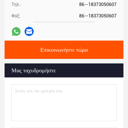
Τηλ.:
86--18373050607
Φαξ:
86--18373050607
Επικοινωνήστε τώρα
Μας ταχυδρομήστε