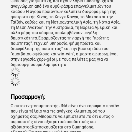
ψεύδους για ψεύτικη, και έχουν λάβει υποστήριξη και
αναγνώριση από ένα ευρύ φάσμα επαγγελματιών του
κλάδου;Η αγορά προϊόντων καλύπτει διάφορα μέρη της
ηπειρωτικής Κίνας, το Χονγκ Κονγκ, το Μακάο και την
Ταϊβάν, καθώς και τη Νοτιοανατολική Ασία, τη Νότια Ασία,
τη Μέση Ανατολή, την Αυστραλία, τη Βόρεια Αμερική και
άλλα μέρη του κόσμου, απολαμβάνουν μεγάλη
δημοτικότητα.Εφαρμόζοντας την αρχή της "πρώτης
ποιότητας", τεχνική υπηρεσία, φήμη πρώτα, και
διασφάλιση της ποιότητας" και την βασική ιδέα του
"αμοιβαίου οφέλους και win-win", είμαστε αφιερωμένοι
στην εργασία χέρι-χέρι με τους πελάτες μας για να
δημιουργήσουμε λαμπρότητα
Προσαρμογή:
Ο αυτοκινητοσυμπιεστής JNA είναι ένα κορυφαίο προϊόν
που είναι τέλειο για τις ανάγκες κλιματισμού του
οχήματός σας.Μπορείτε να εμπιστευτείτε ότι αυτός ο
συμπιεστής είναι εξαιρετικά αποδοτικός και
αξιόπιστοςΚατασκευάζεται στο Guangdong,