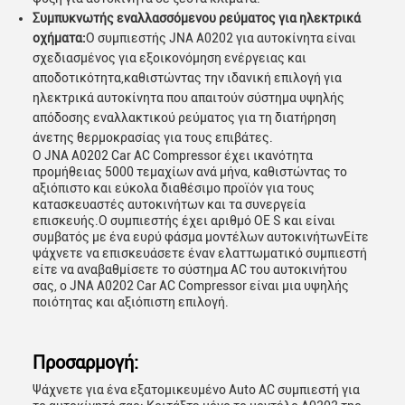
Συμπυκνωτής εναλλασσόμενου ρεύματος για ηλεκτρικά
οχήματα:
Ο συμπιεστής JNA A0202 για αυτοκίνητα είναι
σχεδιασμένος για εξοικονόμηση ενέργειας και
αποδοτικότητα,καθιστώντας την ιδανική επιλογή για
ηλεκτρικά αυτοκίνητα που απαιτούν σύστημα υψηλής
απόδοσης εναλλακτικού ρεύματος για τη διατήρηση
άνετης θερμοκρασίας για τους επιβάτες.
Ο JNA A0202 Car AC Compressor έχει ικανότητα
προμήθειας 5000 τεμαχίων ανά μήνα, καθιστώντας το
αξιόπιστο και εύκολα διαθέσιμο προϊόν για τους
κατασκευαστές αυτοκινήτων και τα συνεργεία
επισκευής.Ο συμπιεστής έχει αριθμό OE S και είναι
συμβατός με ένα ευρύ φάσμα μοντέλων αυτοκινήτωνΕίτε
ψάχνετε να επισκευάσετε έναν ελαττωματικό συμπιεστή
είτε να αναβαθμίσετε το σύστημα AC του αυτοκινήτου
σας, ο JNA A0202 Car AC Compressor είναι μια υψηλής
ποιότητας και αξιόπιστη επιλογή.
Προσαρμογή:
Ψάχνετε για ένα εξατομικευμένο Auto AC συμπιεστή για