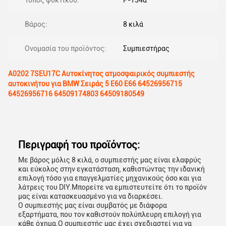
Τύπος ψυκτικού:
Ρ-134α
Βάρος:
8 κιλά
Ονομασία του προϊόντος:
Συμπιεστήρας
Α0202 7SEU17C Αυτοκίνητος ατμοσφαιρικός συμπιεστής
αυτοκινήτου για BMW Σειράς 5 E60 E66 64526956715
64526956716 64509174803 64509180549
Περιγραφή του προϊόντος:
Με βάρος μόλις 8 κιλά, ο συμπιεστής μας είναι ελαφρύς
και εύκολος στην εγκατάσταση, καθιστώντας την ιδανική
επιλογή τόσο για επαγγελματίες μηχανικούς όσο και για
λάτρεις του DIY.Μπορείτε να εμπιστευτείτε ότι το προϊόν
μας είναι κατασκευασμένο για να διαρκέσει.
Ο συμπιεστής μας είναι συμβατός με διάφορα
εξαρτήματα, που τον καθιστούν πολύπλευρη επιλογή για
κάθε όχημα.Ο συμπιεστής μας έχει σχεδιαστεί για να