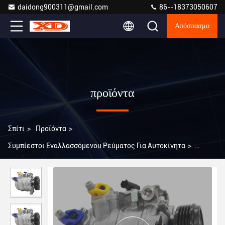
daidong900311@gmail.com
86--18373050607
Απόσπασμα
προϊόντα
Σπίτι
>
Προϊόντα
>
Συμπίεστοι Εναλλασσόμενου Ρεύματος Για Αυτοκίνητα
>
Α0202 7SEU17C Αυτοκίνητος ατμοσφαιρικός συμπιεστής
αυτοκινήτου για BMW Σειράς 5 E60 E66 64526956715
64526956716 64509174803 64509180549