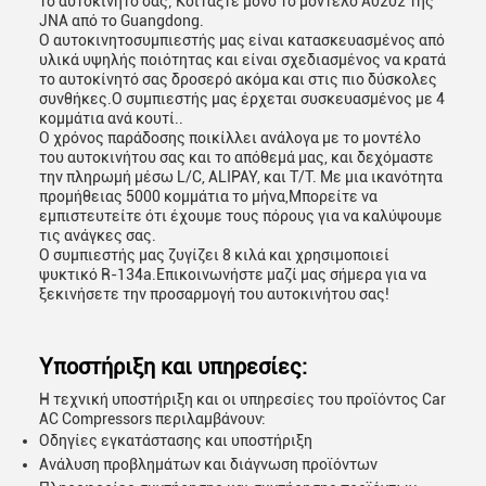
το αυτοκίνητό σας; Κοιτάξτε μόνο το μοντέλο A0202 της
JNA από το Guangdong.
Ο αυτοκινητοσυμπιεστής μας είναι κατασκευασμένος από
υλικά υψηλής ποιότητας και είναι σχεδιασμένος να κρατά
το αυτοκίνητό σας δροσερό ακόμα και στις πιο δύσκολες
συνθήκες.Ο συμπιεστής μας έρχεται συσκευασμένος με 4
κομμάτια ανά κουτί..
Ο χρόνος παράδοσης ποικίλλει ανάλογα με το μοντέλο
του αυτοκινήτου σας και το απόθεμά μας, και δεχόμαστε
την πληρωμή μέσω L/C, ALIPAY, και T/T. Με μια ικανότητα
προμήθειας 5000 κομμάτια το μήνα,Μπορείτε να
εμπιστευτείτε ότι έχουμε τους πόρους για να καλύψουμε
τις ανάγκες σας.
Ο συμπιεστής μας ζυγίζει 8 κιλά και χρησιμοποιεί
ψυκτικό R-134a.Επικοινωνήστε μαζί μας σήμερα για να
ξεκινήσετε την προσαρμογή του αυτοκινήτου σας!
Υποστήριξη και υπηρεσίες:
Η τεχνική υποστήριξη και οι υπηρεσίες του προϊόντος Car
AC Compressors περιλαμβάνουν:
Οδηγίες εγκατάστασης και υποστήριξη
Ανάλυση προβλημάτων και διάγνωση προϊόντων