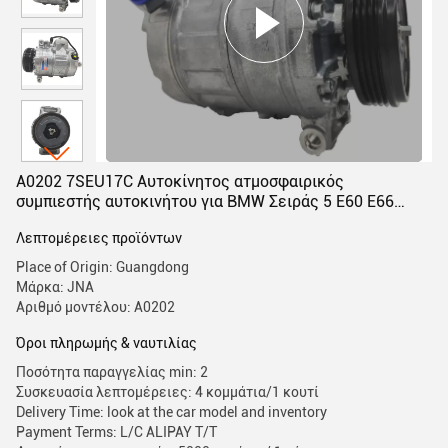
Α0202 7SEU17C Αυτοκίνητος ατμοσφαιρικός
συμπιεστής αυτοκινήτου για BMW Σειράς 5 E60 E66
64526956715 64526956716 64509174803 64509180549
Λεπτομέρειες προϊόντων
Place of Origin: Guangdong
Μάρκα: JNA
Αριθμό μοντέλου: Α0202
Όροι πληρωμής & ναυτιλίας
Ποσότητα παραγγελίας min: 2
Συσκευασία λεπτομέρειες: 4 κομμάτια/1 κουτί
Delivery Time: look at the car model and inventory
Payment Terms: L/C ALIPAY T/T