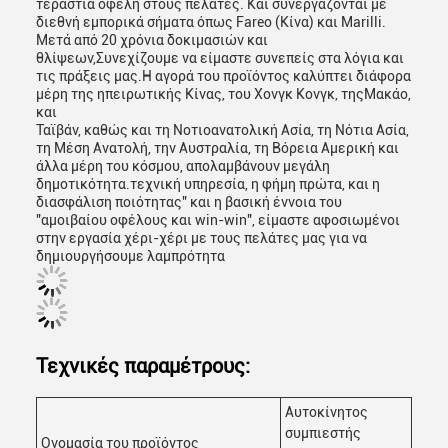
τεράστια οφέλη στους πελάτες. Και συνεργάζονται με
διεθνή εμπορικά σήματα όπως Fareo (Κίνα) και Marilli.
Μετά από 20 χρόνια δοκιμασιών και
θλίψεων,Συνεχίζουμε να είμαστε συνεπείς στα λόγια και
τις πράξεις μας.Η αγορά του προϊόντος καλύπτει διάφορα
μέρη της ηπειρωτικής Κίνας, του Χονγκ Κονγκ, τηςΜακάο,
και
Ταϊβάν, καθώς και τη Νοτιοανατολική Ασία, τη Νότια Ασία,
τη Μέση Ανατολή, την Αυστραλία, τη Βόρεια Αμερική και
άλλα μέρη του κόσμου, απολαμβάνουν μεγάλη
δημοτικότητα.τεχνική υπηρεσία, η φήμη πρώτα, και η
διασφάλιση ποιότητας" και η βασική έννοια του
"αμοιβαίου οφέλους και win-win", είμαστε αφοσιωμένοι
στην εργασία χέρι-χέρι με τους πελάτες μας για να
δημιουργήσουμε λαμπρότητα
Τεχνικές παραμέτρους:
Αυτοκίνητος
συμπιεστής
Ονομασία του προϊόντος