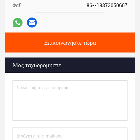
Φαξ:
86--18373050607
Επικοινωνήστε τώρα
Μας ταχυδρομήστε