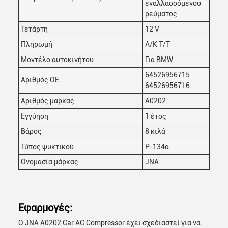
εναλλασσόμενου
ρεύματος
Τετάρτη
12 V
Πληρωμή
Λ/Κ Τ/Τ
Μοντέλο αυτοκινήτου
Για BMW
64526956715
Αριθμός ΟΕ
64526956716
Αριθμός μάρκας
Α0202
Εγγύηση
1 έτος
Βάρος
8 κιλά
Τύπος ψυκτικού
Ρ-134α
Ονομασία μάρκας
JNA
Εφαρμογές:
Ο JNA A0202 Car AC Compressor έχει σχεδιαστεί για να