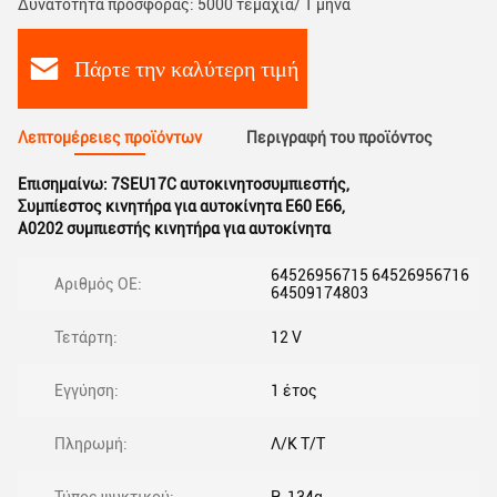
Δυνατότητα προσφοράς: 5000 τεμάχια/ 1 μήνα
Πάρτε την καλύτερη τιμή
Λεπτομέρειες προϊόντων
Περιγραφή του προϊόντος
Επισημαίνω:
7SEU17C αυτοκινητοσυμπιεστής
,
Συμπίεστος κινητήρα για αυτοκίνητα E60 E66
,
A0202 συμπιεστής κινητήρα για αυτοκίνητα
64526956715 64526956716
Αριθμός ΟΕ:
64509174803
Τετάρτη:
12 V
Εγγύηση:
1 έτος
Πληρωμή:
Λ/Κ Τ/Τ