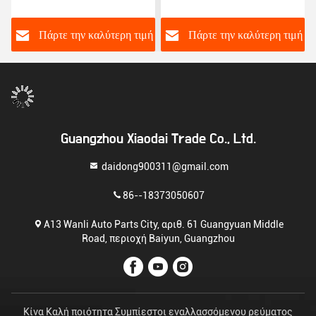
εναλλακτικών ρεύματος
την Peugeot 2008/301
αυτοκινήτων για Toyota
Citroen NEW Elysee/C3-
Corolla Yaris Alitis 88320-
XR JSR11T601088
ή
Πάρτε την καλύτερη τιμή
Πάρτε την καλύτερη τιμή
52010 883205201
Guangzhou Xiaodai Trade Co., Ltd.
daidong900311@gmail.com
86--18373050607
Α13 Wanli Auto Parts City, αριθ. 61 Guangyuan Middle
Road, περιοχή Baiyun, Guangzhou
Κίνα Καλή ποιότητα Συμπίεστοι εναλλασσόμενου ρεύματος