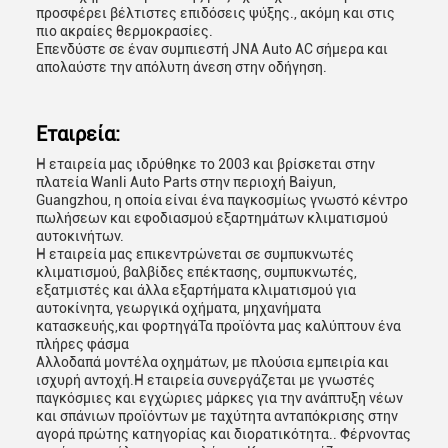
προσφέρει βέλτιστες επιδόσεις ψύξης., ακόμη και στις
πιο ακραίες θερμοκρασίες.
Επενδύστε σε έναν συμπιεστή JNA Auto AC σήμερα και
απολαύστε την απόλυτη άνεση στην οδήγηση.
Εταιρεία:
Η εταιρεία μας ιδρύθηκε το 2003 και βρίσκεται στην
πλατεία Wanli Auto Parts στην περιοχή Baiyun,
Guangzhou, η οποία είναι ένα παγκοσμίως γνωστό κέντρο
πωλήσεων και εφοδιασμού εξαρτημάτων κλιματισμού
αυτοκινήτων.
Η εταιρεία μας επικεντρώνεται σε συμπυκνωτές
κλιματισμού, βαλβίδες επέκτασης, συμπυκνωτές,
εξατμιστές και άλλα εξαρτήματα κλιματισμού για
αυτοκίνητα, γεωργικά οχήματα, μηχανήματα
κατασκευής,και φορτηγάΤα προϊόντα μας καλύπτουν ένα
πλήρες φάσμα
Αλλοδαπά μοντέλα οχημάτων, με πλούσια εμπειρία και
ισχυρή αντοχή.Η εταιρεία συνεργάζεται με γνωστές
παγκόσμιες και εγχώριες μάρκες για την ανάπτυξη νέων
και σπάνιων προϊόντων με ταχύτητα ανταπόκρισης στην
αγορά πρώτης κατηγορίας και διορατικότητα.. Φέρνοντας