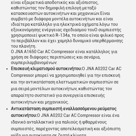
είναι εξαιρετικά αποδοτικός και αξιόπιστος,
καθιστώντας τον δημοφιλή επιλογή μεταξύ
κατασκευαστών αυτοκινήτων και μηχανικών.Είναι
συμβατό με διάφορα μοντέλα αυτοκινήτων και είναι
ιδιαίτερα κατάλληλο για ηλεκτρικά οχήματα λόγω του
εξοικονόμησης ενέργειας σχεδιασμού τουΟ συμπιεστής
χρησιμοποιεί ψυκτικό R-134a, το οποίο είναι φιλικό προς
το περιβάλλον και έχει χαμηλό δυναμικό υπερθέρμανσης
του πλανήτη.
Ο JNA A1650 Car AC Compressor είναι κατάλληλος για
χρήση σε διάφορες περιπτώσεις και σενάρια,
συμπεριλαμβανομένων:
Επισκευή κλιματισμού αυτοκινήτου:
Ο JNA A0202 Car AC
Compressor μπορεί να χρησιμοποιηθεί για την επισκευή
και την αντικατάσταση ελαττωματικών συμπιεστών σε
μια σειρά μοντέλων αυτοκινήτων, καθιστώντας τον
απαραίτητο συστατικό για συνεργεία επισκευής
αυτοκινήτων και μηχανικούς.
Αντικατάσταση συμπιεστή εναλλασσόμενου ρεύματος
αυτοκινήτου:
Ο JNA A0202 Car AC Compressor είναι ένα
ιδανικό ανταλλακτικό για παλιούς ή φθαρμένους
συμπιεστές, παρέχοντας αποτελεσματική και αξιόπιστη
ψύξη για αυτοκίνητα σε ζεστά κλίματα.