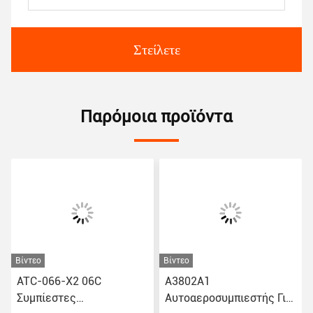
Στείλετε
Παρόμοια προϊόντα
Βίντεο
Βίντεο
ATC-066-X2 06C
Α3802Α1
Συμπίεστες
Αυτοαεροσυμπιεστής Για