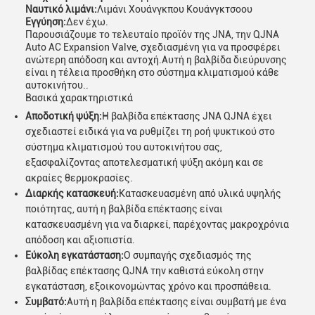
Ναυτικό λιμάνι:
Λιμάνι Χουάνγκπου Κουάνγκτσοου
Εγγύηση:
Δεν έχω.
Παρουσιάζουμε το τελευταίο προϊόν της JNA, την QJNA
Auto AC Expansion Valve, σχεδιασμένη για να προσφέρει
ανώτερη απόδοση και αντοχή.Αυτή η βαλβίδα διεύρυνσης
είναι η τέλεια προσθήκη στο σύστημα κλιματισμού κάθε
αυτοκινήτου..
Βασικά χαρακτηριστικά
Αποδοτική ψύξη:
Η βαλβίδα επέκτασης JNA QJNA έχει
σχεδιαστεί ειδικά για να ρυθμίζει τη ροή ψυκτικού στο
σύστημα κλιματισμού του αυτοκινήτου σας,
εξασφαλίζοντας αποτελεσματική ψύξη ακόμη και σε
ακραίες θερμοκρασίες.
Διαρκής κατασκευή:
Κατασκευασμένη από υλικά υψηλής
ποιότητας, αυτή η βαλβίδα επέκτασης είναι
κατασκευασμένη για να διαρκεί, παρέχοντας μακροχρόνια
απόδοση και αξιοπιστία.
Εύκολη εγκατάσταση:
Ο συμπαγής σχεδιασμός της
βαλβίδας επέκτασης QJNA την καθιστά εύκολη στην
εγκατάσταση, εξοικονομώντας χρόνο και προσπάθεια.
Συμβατό:
Αυτή η βαλβίδα επέκτασης είναι συμβατή με ένα