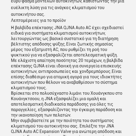
ευρύ φάσμα μοντέλων αυτοκινήτων, καθιστώντας την μια
ευέλικτη λύση για τις ανάγκες κλιματισμού του
αυτοκινήτου σας.
Λεπτομέρειες για το προϊόν
Η βαλβίδα επέκτασης JNA QJNA Auto AC έχει σχεδιαστεί
ειδικά για συστήματα κλιματισμού αυτοκινήτων,
λειτουργώντας ως βασικό συστατικό για τη διατήρηση
βέλτιστης απόδοσης ψύξης.Είναι ζωτικής σημασίας
μέρος του εξατμιστή AC, που ρυθμίζει τη ροή του
ψυκτικού για να εξασφαλίζεται αποτελεσματική ψύξη.
Με ελάχιστη απαίτηση ποσότητας 20 τεμάχων, η βαλβίδα
επέκτασης QJNA είναι ιδανική για συνεργεία επισκευής
αυτοκινήτων, αντιπροσωπείες και χονδρεμπόρους.Είναι
επίσης διαθέσιμο για ατομική αγορά για τους ιδιοκτήτες
αυτοκινήτων που θέλουν να αναβαθμίσουν το σύστημα
κλιματισμού τους.
Βρίσκεται στο πολυσύχναστο λιμάνι του Χουάνγκπου στο
Κουάνγκτσοου, η JNA εξασφαλίζει μια ομαλή και
αποτελεσματική διαδικασία παράδοσης για όλες τις
παραγγελίες, εξασφαλίζοντας την έγκαιρη παράδοση και
την ικανοποίηση των πελατών.
Μην συμβιβαστείτε με την ποιότητα του συστήματος
κλιματισμού του αυτοκινήτου σας. Επιλέξτε την JNA
QJNA Auto AC Expansion Valve για ανώτερη απόδοση και