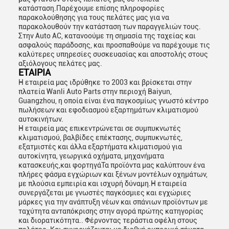
κατάσταση.Παρέχουμε επίσης πληροφορίες
παρακολούθησης για τους πελάτες μας για να
παρακολουθούν την κατάσταση των παραγγελιών τους.
Στην Auto AC, κατανοούμε τη σημασία της ταχείας και
ασφαλούς παράδοσης, και προσπαθούμε να παρέχουμε τις
καλύτερες υπηρεσίες συσκευασίας και αποστολής στους
αξιόλογους πελάτες μας.
ΕΤΑΙΡΙΑ
Η εταιρεία μας ιδρύθηκε το 2003 και βρίσκεται στην
πλατεία Wanli Auto Parts στην περιοχή Baiyun,
Guangzhou, η οποία είναι ένα παγκοσμίως γνωστό κέντρο
πωλήσεων και εφοδιασμού εξαρτημάτων κλιματισμού
αυτοκινήτων.
Η εταιρεία μας επικεντρώνεται σε συμπυκνωτές
κλιματισμού, βαλβίδες επέκτασης, συμπυκνωτές,
εξατμιστές και άλλα εξαρτήματα κλιματισμού για
αυτοκίνητα, γεωργικά οχήματα, μηχανήματα
κατασκευής,και φορτηγάΤα προϊόντα μας καλύπτουν ένα
πλήρες φάσμα εγχώριων και ξένων μοντέλων οχημάτων,
με πλούσια εμπειρία και ισχυρή δύναμη.Η εταιρεία
συνεργάζεται με γνωστές παγκόσμιες και εγχώριες
μάρκες για την ανάπτυξη νέων και σπάνιων προϊόντων με
ταχύτητα ανταπόκρισης στην αγορά πρώτης κατηγορίας
και διορατικότητα.. Φέρνοντας τεράστια οφέλη στους