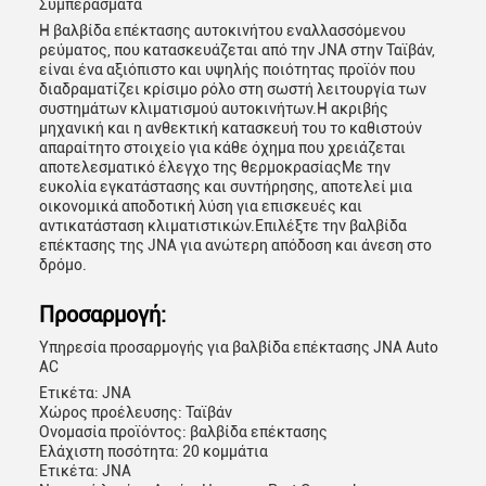
Συμπεράσματα
Η βαλβίδα επέκτασης αυτοκινήτου εναλλασσόμενου
ρεύματος, που κατασκευάζεται από την JNA στην Ταϊβάν,
είναι ένα αξιόπιστο και υψηλής ποιότητας προϊόν που
διαδραματίζει κρίσιμο ρόλο στη σωστή λειτουργία των
συστημάτων κλιματισμού αυτοκινήτων.Η ακριβής
μηχανική και η ανθεκτική κατασκευή του το καθιστούν
απαραίτητο στοιχείο για κάθε όχημα που χρειάζεται
αποτελεσματικό έλεγχο της θερμοκρασίαςΜε την
ευκολία εγκατάστασης και συντήρησης, αποτελεί μια
οικονομικά αποδοτική λύση για επισκευές και
αντικατάσταση κλιματιστικών.Επιλέξτε την βαλβίδα
επέκτασης της JNA για ανώτερη απόδοση και άνεση στο
δρόμο.
Προσαρμογή:
Υπηρεσία προσαρμογής για βαλβίδα επέκτασης JNA Auto
AC
Ετικέτα: JNA
Χώρος προέλευσης: Ταϊβάν
Ονομασία προϊόντος: βαλβίδα επέκτασης
Ελάχιστη ποσότητα: 20 κομμάτια
Ετικέτα: JNA