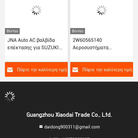
Βίντεο
Βίντεο
JNA Auto AC βαλβίδα
2W60565140
επέκτασης για SUZUKI
Αεροσυστήματα
SWIFT SX4 T1029537MA
Αυτοκινήτου Βαλβίδα
Διεύρυνσης Για NISSAN
TEANA J31S CALSONIC
ή
Πάρτε την καλύτερη τιμή
Πάρτε την καλύτερη τιμή
TYPE CEFIRO
Guangzhou Xiaodai Trade Co., Ltd.
daidong900311@gmail.com