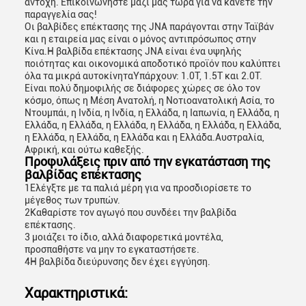
αντοχή. Επικοινωνήστε μαζί μας τώρα για να κάνετε την
παραγγελία σας!
Οι βαλβίδες επέκτασης της JNA παράγονται στην Ταϊβάν
και η εταιρεία μας είναι ο μόνος αντιπρόσωπος στην
Κίνα.Η βαλβίδα επέκτασης JNA είναι ένα υψηλής
ποιότητας και οικονομικά αποδοτικό προϊόν που καλύπτει
όλα τα μικρά αυτοκίνηταΥπάρχουν: 1.0T, 1.5T και 2.0T.
Είναι πολύ δημοφιλής σε διάφορες χώρες σε όλο τον
κόσμο, όπως η Μέση Ανατολή, η Νοτιοανατολική Ασία, το
Ντουμπάι, η Ινδία, η Ινδία, η Ελλάδα, η Ιαπωνία, η Ελλάδα, η
Ελλάδα, η Ελλάδα, η Ελλάδα, η Ελλάδα, η Ελλάδα, η Ελλάδα,
η Ελλάδα, η Ελλάδα, η Ελλάδα και η Ελλάδα.Αυστραλία,
Αφρική, και ούτω καθεξής.
Προφυλάξεις πριν από την εγκατάσταση της
βαλβίδας επέκτασης
1Ελέγξτε με τα παλιά μέρη για να προσδιορίσετε το
μέγεθος των τρυπών.
2Καθαρίστε τον αγωγό που συνδέει την βαλβίδα
επέκτασης.
3 μοιάζει το ίδιο, αλλά διαφορετικά μοντέλα,
προσπαθήστε να μην το εγκαταστήσετε.
4Η βαλβίδα διεύρυνσης δεν έχει εγγύηση.
Χαρακτηριστικά: