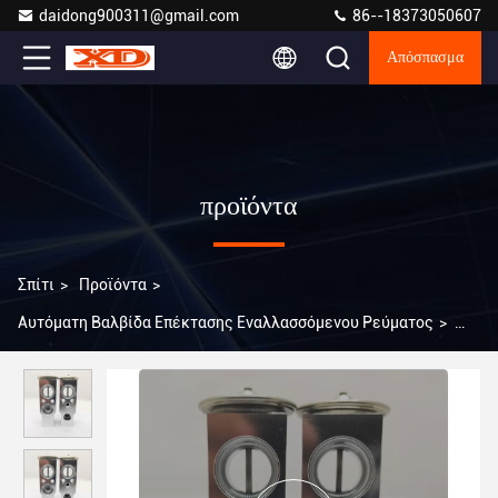
daidong900311@gmail.com
86--18373050607
Απόσπασμα
προϊόντα
Σπίτι
>
Προϊόντα
>
Αυτόματη Βαλβίδα Επέκτασης Εναλλασσόμενου Ρεύματος
>
Αεροσυστατική βαλβίδα αυτοκινήτου AC βαλβίδα επέκτασης για
HONDA ACCORD CIVIC FIT 4475001482 4475001580