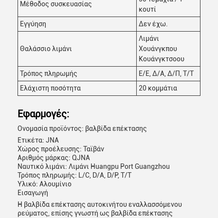
Μέθοδος συσκευασίας
κουτί
Εγγύηση
Δεν έχω.
Λιμάνι
Θαλάσσιο λιμάνι
Χουάνγκπου
Κουάνγκτσοου
Τρόπος πληρωμής
Ε/Ε, Δ/Α, Δ/Π, Τ/Τ
Ελάχιστη ποσότητα
20 κομμάτια
Εφαρμογές:
Ονομασία προϊόντος: βαλβίδα επέκτασης
Ετικέτα: JNA
Χώρος προέλευσης: Ταϊβάν
Αριθμός μάρκας: QJNA
Ναυτικό λιμάνι: Λιμάνι Huangpu Port Guangzhou
Τρόπος πληρωμής: L/C, D/A, D/P, T/T
Υλικό: Αλουμίνιο
Εισαγωγή
Η βαλβίδα επέκτασης αυτοκινήτου εναλλασσόμενου
ρεύματος, επίσης γνωστή ως βαλβίδα επέκτασης