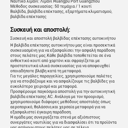
Ναυτικό λιμάνι: Λιμάνι Huangpu Port Guangzhou
Μέθοδος συσκευασίας: 50 τεμάχια / 1 κουτί
Βαλβίδα, βαλβίδα επέκτασης, εξαρτήματα κλιματισμού,
βαλβίδα επέκτασης
Συσκευή και αποστολή:
Συσκευή και αποστολή βαλβίδας επέκτασης αυτοκινήτου
Η βαλβίδα επέκτασης αυτοκινήτου μας είναι προσεκτικά
συσκευασμένη για να εξασφαλίσει την ασφαλή παράδοση
στους πελάτες μας.Κάθε βαλβίδα τοποθετείται σε ένα
ανθεκτικό κουτί από χαρτόνι και σφραγίζεται με
προστατευτικά υλικά συσκευασίας για να αποφευχθεί
οποιαδήποτε βλάβη κατά τη μεταφορά.
Για τις μεγάλες παραγγελίες, χρησιμοποιούμε παλέτες
για να στοιβάζουμε και να ασφαλίζουμε τις βαλβίδες για
ευκολότερο χειρισμό και μεταφορά.
Προσφέρουμε παγκόσμια αποστολή για την αυτοκινητική
βαλβίδα επέκτασης AC. Ανάλογα με τον προορισμό,
χρησιμοποιούμε διάφορες μεθόδους αποστολής όπως
αεροπορικό, θαλάσσιο,και χερσαία μεταφορά για να
εξασφαλιστεί έγκαιρη παράδοση.
Η ομάδα μας συνεργάζεται στενά με αξιόπιστους
συνεργάτες ναυτιλίας για να διασφαλίσει ότι τα προϊόντα
μας φτάνουν στους πελάτες μας σε τέλεια