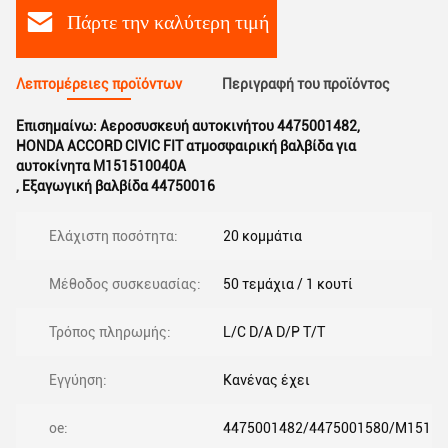
Πάρτε την καλύτερη τιμή
Λεπτομέρειες προϊόντων
Περιγραφή του προϊόντος
Επισημαίνω:
Αεροσυσκευή αυτοκινήτου 4475001482
,
HONDA ACCORD CIVIC FIT ατμοσφαιρική βαλβίδα για
αυτοκίνητα M151510040A
,
Εξαγωγική βαλβίδα 44750016
Ελάχιστη ποσότητα:
20 κομμάτια
Μέθοδος συσκευασίας:
50 τεμάχια / 1 κουτί
Τρόπος πληρωμής:
L/C D/A D/P T/T
Εγγύηση:
Κανένας έχει
oe:
4475001482/4475001580/M15151