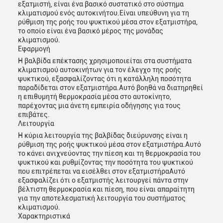
εξατμιστή, είναι ένα βασικό συστατικό στο σύστημα
κλιματισμού ενός αυτοκινήτου.Είναι υπεύθυνη για τη
ρύθμιση της ροής του ψυκτικού μέσα στον εξατμιστήρα,
το οποίο είναι ένα βασικό μέρος της μονάδας
κλιματισμού.
Εφαρμογή
Η βαλβίδα επέκτασης χρησιμοποιείται στα συστήματα
κλιματισμού αυτοκινήτων για τον έλεγχο της ροής
Αφήστε ένα μήνυμα
ψυκτικού, εξασφαλίζοντας ότι η κατάλληλη ποσότητα
παραδίδεται στον εξατμιστήρα.Αυτό βοηθά να διατηρηθεί
We bellen je snel terug!
η επιθυμητή θερμοκρασία μέσα στο αυτοκίνητο,
παρέχοντας μια άνετη εμπειρία οδήγησης για τους
επιβάτες.
Λειτουργία
Η κύρια λειτουργία της βαλβίδας διεύρυνσης είναι η
ρύθμιση της ροής ψυκτικού μέσα στον εξατμιστήρα.Αυτό
το κάνει ανιχνεύοντας την πίεση και τη θερμοκρασία του
ψυκτικού και ρυθμίζοντας την ποσότητα του ψυκτικού
που επιτρέπεται να εισέλθει στον εξατμιστήραΑυτό
εξασφαλίζει ότι ο εξατμιστής λειτουργεί πάντα στην
βέλτιστη θερμοκρασία και πίεση, που είναι απαραίτητη
για την αποτελεσματική λειτουργία του συστήματος
κλιματισμού.
Χαρακτηριστικά