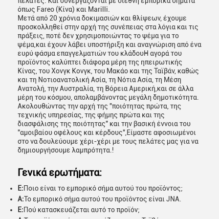
πελάτες. Και συνεργάζονται με διεθνή εμπορικά σήματα
όπως Fareo (Κίνα) και Marilli.
Μετά από 20 χρόνια δοκιμασιών και θλίψεων, έχουμε
προσκολληθεί στην αρχή της συνέπειας στα λόγια και τις
πράξεις, ποτέ δεν χρησιμοποιώντας το ψέμα για το
ψέμα,και έχουν λάβει υποστήριξη και αναγνώριση από ένα
ευρύ φάσμα επαγγελματιών του κλάδουΗ αγορά του
προϊόντος καλύπτει διάφορα μέρη της ηπειρωτικής
Κίνας, του Χονγκ Κονγκ, του Μακάο και της Ταϊβάν, καθώς
και τη Νοτιοανατολική Ασία, τη Νότια Ασία, τη Μέση
Ανατολή, την Αυστραλία, τη Βόρεια Αμερική,και σε άλλα
μέρη του κόσμου, απολαμβάνοντας μεγάλη δημοτικότητα.
Ακολουθώντας την αρχή της "ποιότητας πρώτα, της
τεχνικής υπηρεσίας, της φήμης πρώτα και της
διασφάλισης της ποιότητας" και την βασική έννοια του
"αμοιβαίου οφέλους και κέρδους",Είμαστε αφοσιωμένοι
στο να δουλεύουμε χέρι-χέρι με τους πελάτες μας για να
δημιουργήσουμε λαμπρότητα.!
Γενικά ερωτήματα:
Ε:
Ποιο είναι το εμπορικό σήμα αυτού του προϊόντος;
Α:
Το εμπορικό σήμα αυτού του προϊόντος είναι JNA.
Ε:
Πού κατασκευάζεται αυτό το προϊόν;