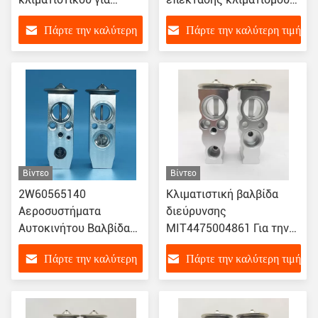
αυτοκίνητο
για το 2006-2011 Toyota
Πάρτε την καλύτερη
Πάρτε την καλύτερη τιμή
Camry 2.4
τιμή
Βίντεο
Βίντεο
2W60565140
Κλιματιστική βαλβίδα
Αεροσυστήματα
διεύρυνσης
Αυτοκινήτου Βαλβίδα
MIT4475004861 Για την
Διεύρυνσης Για NISSAN
Toyota Hilux
Πάρτε την καλύτερη
Πάρτε την καλύτερη τιμή
TEANA J31S CALSONIC
TYPE CEFIRO
τιμή