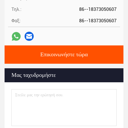
Τηλ.:
86--18373050607
Φαξ:
86--18373050607
Επικοινωνήστε τώρα
Μας ταχυδρομήστε