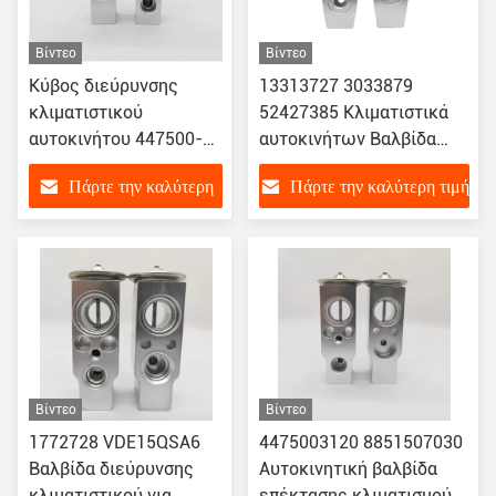
Βίντεο
Βίντεο
Κύβος διεύρυνσης
13313727 3033879
κλιματιστικού
52427385 Κλιματιστικά
αυτοκινήτου 447500-
αυτοκινήτων Βαλβίδα
1610 8851560150
επέκτασης για Chevrolet
Πάρτε την καλύτερη
Πάρτε την καλύτερη τιμή
Audi
τιμή
Βίντεο
Βίντεο
1772728 VDE15QSA6
4475003120 8851507030
Βαλβίδα διεύρυνσης
Αυτοκινητική βαλβίδα
κλιματιστικού για
επέκτασης κλιματισμού