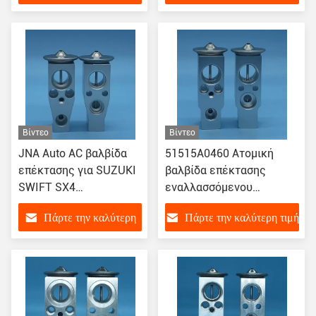
KJ141GJ6E01/TX1066
τιμή
Βίντεο
Βίντεο
JNA Auto AC βαλβίδα
51515A0460 Ατομική
επέκτασης για SUZUKI
βαλβίδα επέκτασης
SWIFT SX4
εναλλασσόμενου
T1029537MA
ρεύματος για την SUZUKI
Πάρτε την καλύτερη
Πάρτε την καλύτερη τιμή
SWIFT
τιμή