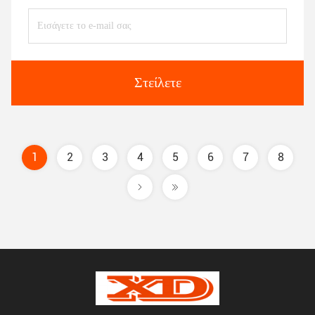
Στείλετε
1
2
3
4
5
6
7
8