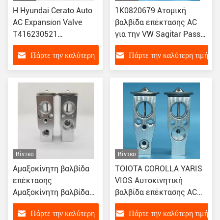
Η Hyundai Cerato Auto
1K0820679 Ατομική
AC Expansion Valve
βαλβίδα επέκτασης AC
T416230521
για την VW Sagitar Passat
976262E100
Audi
Πάρτε την καλύτερη
Πάρτε την καλύτερη τιμή
F108CD4AA
976262D100 976262F
τιμή
Βίντεο
Βίντεο
Αμαξοκίνητη βαλβίδα
ΤΟΙΟΤΑ COROLLA YARIS
επέκτασης
VIOS Αυτοκινητική
Αμαξοκίνητη βαλβίδα
βαλβίδα επέκτασης AC
επέκτασης AC για
TW4475004700
Πάρτε την καλύτερη
Πάρτε την καλύτερη τιμή
MAZDA
885150D170 885150D240