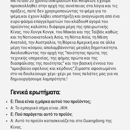
Μετά από 20 χρόνια δοκιμασιών και θλίψεων, έχουμε
προσκολληθεί στην αρχή της συνέπειας στα λόγια και τις
πράξεις, ποτέ δεν χρησιμοποιώντας το ψέμα για το
ψέμα,και έχουν λάβει υποστήριξη και αναγνώριση από ένα
ευρύ φάσμα επαγγελματιών του κλάδουΗ αγορά του
προϊόντος καλύπτει διάφορα μέρη της ηπειρωτικής
Κίνας, του Χονγκ Κονγκ, του Μακάο και της Ταϊβάν, καθώς
και τη Νοτιοανατολική Ασία, τη Νότια Ασία, τη Μέση
Ανατολή, την Αυστραλία, τη Βόρεια Αμερική,και σε άλλα
μέρη του κόσμου, απολαμβάνοντας μεγάλη δημοτικότητα.
Ακολουθώντας την αρχή της "ποιότητας πρώτα, της
τεχνικής υπηρεσίας, της φήμης πρώτα και της
διασφάλισης της ποιότητας" και την βασική έννοια του
"αμοιβαίου οφέλους και κέρδους",Είμαστε αφοσιωμένοι
στο να δουλεύουμε χέρι-χέρι με τους πελάτες μας για να
δημιουργήσουμε λαμπρότητα.!
Γενικά ερωτήματα:
Ε: Ποια είναι η μάρκα αυτού του προϊόντος;
Α: Το εμπορικό σήμα είναι JKH.
Ε: Πού παράγεται αυτό το προϊόν;
Α: Αυτό το προϊόν κατασκευάζεται στο Guangdong της
Κίνας.