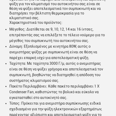
ψύξη για τον κλιματισμό του αυτοκινήτου σας.είναι σε
θέση να ψύξει αποτελεσματικά τον συμπυκνωτή και να
διατηρήσει την βέλτιστη θερμοκρασία για το
κλιματιστικό σας.
Χαρακτηριστικά του προϊόντος:
Μέγεθος: Διατίθεται σε 9, 10, 12, 14 και 16 ίντσες,
επιτρέποντάς σας να επιλέξετε το τέλειο νούμερο για το
μέγεθος του συμπυκνωτή του αυτοκινήτου σας.
Δύναμη: Εξοπλισμένος με κινητήρα 80W, αυτός ο
ανεμιστήρας ψύξης με συμπυκνωτή είναι σε θέση να
παρέχει επαρκή ισχύ για αποτελεσματική ψύξη.
Ταχύτητα: Με ταχύτητα 3000 Γ/μ, αυτός ο ανεμιστήρας
είναι σε θέση να ψύξει γρήγορα και αποτελεσματικά τον
συμπυκνωτή, βοηθώντας να διατηρηθεί η απόδοση του
συστήματος κλιματισμού σας.
Πακέτο Περιλαμβάνει: Κάθε πακέτο περιλαμβάνει 1 X
Condenser Fan, καθιστώντας το βολικό και εύκολο να
εγκατασταθεί στο αυτοκίνητό σας.
Τύπος: Πρόκειται για ανεμιστήρα συμπύκνωσης ειδικά
σχεδιασμένο για την ψύξη ηλεκτρονικών εξαρτημάτων,
παρέχοντας αξιόπιστη και αποτελεσματική ψύξη για το