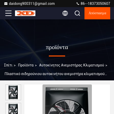
daidong900311@gmail.com
86--18373050607
Απόσπασμα
προϊόντα
Σπίτι
>
Προϊόντα
>
Αυτοκίνητος Ανεμιστήρας Κλιματισμού
>
Πλαστικό σιδηρούνιου αυτοκινήτου ανεμιστήρα κλιματισμού
3000 στροφές ανά λεπτό ταιριάζει στα περισσότερα οχήματα