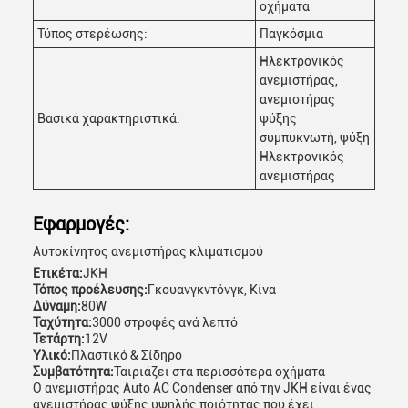
οχήματα
Τύπος στερέωσης:
Παγκόσμια
Ηλεκτρονικός
ανεμιστήρας,
ανεμιστήρας
Βασικά χαρακτηριστικά:
ψύξης
συμπυκνωτή, ψύξη
Ηλεκτρονικός
ανεμιστήρας
Εφαρμογές:
Αυτοκίνητος ανεμιστήρας κλιματισμού
Ετικέτα:
JKH
Τόπος προέλευσης:
Γκουανγκντόνγκ, Κίνα
Δύναμη:
80W
Ταχύτητα:
3000 στροφές ανά λεπτό
Τετάρτη:
12V
Υλικό:
Πλαστικό & Σίδηρο
Συμβατότητα:
Ταιριάζει στα περισσότερα οχήματα
Ο ανεμιστήρας Auto AC Condenser από την JKH είναι ένας
ανεμιστήρας ψύξης υψηλής ποιότητας που έχει