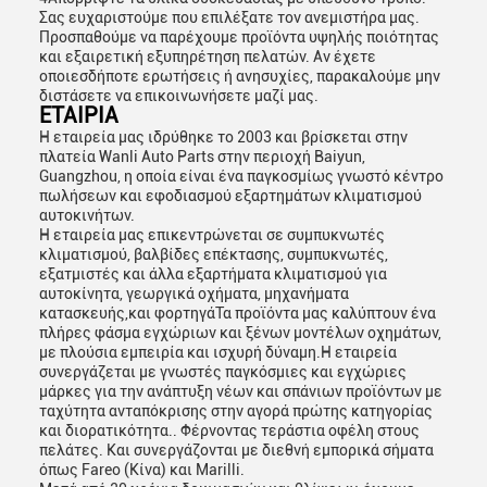
Σας ευχαριστούμε που επιλέξατε τον ανεμιστήρα μας.
Προσπαθούμε να παρέχουμε προϊόντα υψηλής ποιότητας
και εξαιρετική εξυπηρέτηση πελατών. Αν έχετε
οποιεσδήποτε ερωτήσεις ή ανησυχίες, παρακαλούμε μην
διστάσετε να επικοινωνήσετε μαζί μας.
ΕΤΑΙΡΙΑ
Η εταιρεία μας ιδρύθηκε το 2003 και βρίσκεται στην
πλατεία Wanli Auto Parts στην περιοχή Baiyun,
Guangzhou, η οποία είναι ένα παγκοσμίως γνωστό κέντρο
πωλήσεων και εφοδιασμού εξαρτημάτων κλιματισμού
αυτοκινήτων.
Η εταιρεία μας επικεντρώνεται σε συμπυκνωτές
κλιματισμού, βαλβίδες επέκτασης, συμπυκνωτές,
εξατμιστές και άλλα εξαρτήματα κλιματισμού για
αυτοκίνητα, γεωργικά οχήματα, μηχανήματα
κατασκευής,και φορτηγάΤα προϊόντα μας καλύπτουν ένα
πλήρες φάσμα εγχώριων και ξένων μοντέλων οχημάτων,
με πλούσια εμπειρία και ισχυρή δύναμη.Η εταιρεία
συνεργάζεται με γνωστές παγκόσμιες και εγχώριες
μάρκες για την ανάπτυξη νέων και σπάνιων προϊόντων με
ταχύτητα ανταπόκρισης στην αγορά πρώτης κατηγορίας
και διορατικότητα.. Φέρνοντας τεράστια οφέλη στους
πελάτες. Και συνεργάζονται με διεθνή εμπορικά σήματα
όπως Fareo (Κίνα) και Marilli.