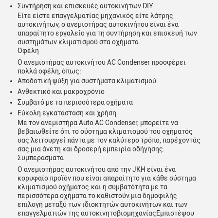
Συντήρηση και επισκευές αυτοκινήτων DIY
Είτε είστε επαγγελματίας μηχανικός είτε λάτρης
αυτοκινήτων, ο ανεμιστήρας αυτοκινήτου είναι ένα
απαραίτητο εργαλείο για τη συντήρηση και επισκευή των
συστημάτων κλιματισμού στα οχήματα.
Οφέλη
Ο ανεμιστήρας αυτοκινήτου AC Condenser προσφέρει
πολλά οφέλη, όπως:
Αποδοτική ψύξη για συστήματα κλιματισμού
Ανθεκτικό και μακροχρόνιο
Συμβατό με τα περισσότερα οχήματα
Εύκολη εγκατάσταση και χρήση
Με τον ανεμιστήρα Auto AC Condenser, μπορείτε να
βεβαιωθείτε ότι το σύστημα κλιματισμού του οχήματός
σας λειτουργεί πάντα με τον καλύτερο τρόπο, παρέχοντάς
υποβολή
σας μια άνετη και δροσερή εμπειρία οδήγησης.
Συμπεράσματα
Ο ανεμιστήρας αυτοκινήτου από την JKH είναι ένα
κορυφαίο προϊόν που είναι απαραίτητο για κάθε σύστημα
κλιματισμού οχήματος.και η συμβατότητα με τα
περισσότερα οχήματα το καθιστούν μια δημοφιλής
επιλογή μεταξύ των ιδιοκτητών αυτοκινήτων και των
επαγγελματιών της αυτοκινητοβιομηχανίαςΕμπιστέψου