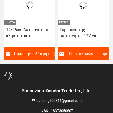
Βίντεο
Βίντεο
14*26cm Αυτοκινητικό
Συμπυκνωτής
κλιματιστικό
αυτοκινήτου 12V για
κλιματιστικό ανεμιστήρα
γρήγορη εγκατάσταση 9
Αμαξοκίνητο
10 12 14 16 ίντσες
κλιματιστικό 80W
ή
Πάρτε την καλύτερη τιμή
Πάρτε την καλύτερη τιμή
συμβατότητα ταιριάζει
στα περισσότερα
οχήματα
Guangzhou Xiaodai Trade Co., Ltd.
daidong900311@gmail.com
86--18373050607