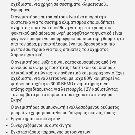
σχεδιαστεί για χρήση σε συστήματα κλιματισμού..
Εφαρμογή
Ο ανεμιστήρας αυτοκινήτου είναι ένα απαραίτητο
συστατικό για το σύστημα κλιματισμού οποιουδήποτε
οχήματος.που είναι υπεύθυνη για τη μετατροπή του
ψυκτικού από αέρια σε υγρή μορφήΌταν το ψυκτικό είναι
ψυγμένο, μπορεί να απορροφήσει περισσότερη θερμότητα
από τον αέρα, με αποτέλεσμα ένα πιο δροσερό και πιο
άνετο εσωτερικό για τους επιβάτες του οχήματος.
Χαρακτηριστικά
Ο ανεμιστήρας ψύξης είναι κατασκευασμένος από ένα
συνδυασμό υψηλής ποιότητας πλαστικού και σιδηρού
υλικού, καθιστώντας τον ανθεκτικό και μακροχρόνιο.Έχει
σχεδιαστεί για να λειτουργεί με ισχύ 80W και μπορεί να
φτάσει σε ταχύτητα 3000 RPMΟ ανεμιστήρας είναι
επίσης σχεδιασμένος για λειτουργία 12V, καθιστώντας
τον συμβατό με τα περισσότερα οχήματα στην αγορά.
Σκηνή
Ο ανεμιστήρας συμπυκνωτή εναλλασσόμενου ρεύματος
μπορεί να χρησιμοποιηθεί σε διάφορες σκηνές, όπως:
Αφήστε ένα μήνυμα
Εργαστήρια αυτοκινήτων
We bellen je snel terug!
Συνεργαζόμενοι με αυτοκίνητα
Εγκαταστάσεις παραγωγής αυτοκινήτων