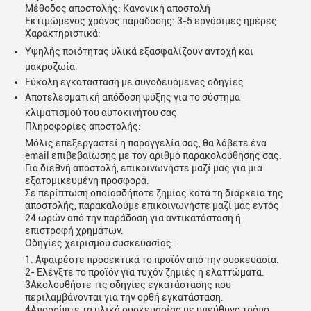
Μέθοδος αποστολής: Κανονική αποστολή
Εκτιμώμενος χρόνος παράδοσης: 3-5 εργάσιμες ημέρες
Χαρακτηριστικά:
Υψηλής ποιότητας υλικά εξασφαλίζουν αντοχή και
μακροζωία
Εύκολη εγκατάσταση με συνοδευόμενες οδηγίες
Αποτελεσματική απόδοση ψύξης για το σύστημα
κλιματισμού του αυτοκινήτου σας
Πληροφορίες αποστολής:
Μόλις επεξεργαστεί η παραγγελία σας, θα λάβετε ένα
email επιβεβαίωσης με τον αριθμό παρακολούθησης σας.
Για διεθνή αποστολή, επικοινωνήστε μαζί μας για μια
εξατομικευμένη προσφορά.
Σε περίπτωση οποιασδήποτε ζημίας κατά τη διάρκεια της
αποστολής, παρακαλούμε επικοινωνήστε μαζί μας εντός
24 ωρών από την παράδοση για αντικατάσταση ή
επιστροφή χρημάτων.
Οδηγίες χειρισμού συσκευασίας:
1. Αφαιρέστε προσεκτικά το προϊόν από την συσκευασία.
2- Ελέγξτε το προϊόν για τυχόν ζημιές ή ελαττώματα.
3Ακολουθήστε τις οδηγίες εγκατάστασης που
περιλαμβάνονται για την ορθή εγκατάσταση.
4Απορρίψτε τα υλικά συσκευασίας με υπεύθυνο τρόπο.