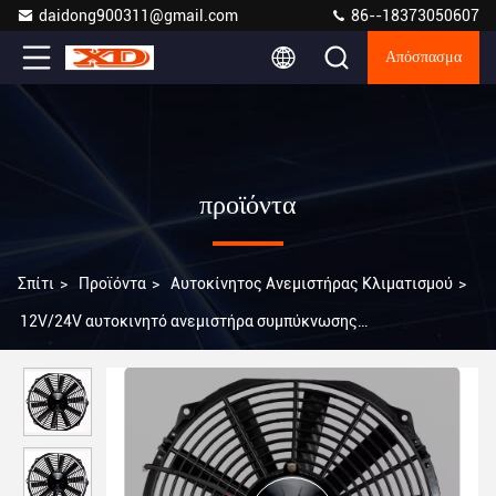
daidong900311@gmail.com
86--18373050607
Απόσπασμα
προϊόντα
Σπίτι
>
Προϊόντα
>
Αυτοκίνητος Ανεμιστήρας Κλιματισμού
>
12V/24V αυτοκινητό ανεμιστήρα συμπύκνωσης
εναλλασσόμενου ρεύματος καθολικής τοποθέτησης τύπου 14'