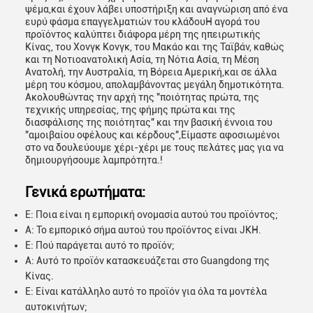
ψέμα,και έχουν λάβει υποστήριξη και αναγνώριση από ένα
ευρύ φάσμα επαγγελματιών του κλάδουΗ αγορά του
προϊόντος καλύπτει διάφορα μέρη της ηπειρωτικής
Κίνας, του Χονγκ Κονγκ, του Μακάο και της Ταϊβάν, καθώς
και τη Νοτιοανατολική Ασία, τη Νότια Ασία, τη Μέση
Ανατολή, την Αυστραλία, τη Βόρεια Αμερική,και σε άλλα
μέρη του κόσμου, απολαμβάνοντας μεγάλη δημοτικότητα.
Ακολουθώντας την αρχή της "ποιότητας πρώτα, της
τεχνικής υπηρεσίας, της φήμης πρώτα και της
διασφάλισης της ποιότητας" και την βασική έννοια του
"αμοιβαίου οφέλους και κέρδους",Είμαστε αφοσιωμένοι
στο να δουλεύουμε χέρι-χέρι με τους πελάτες μας για να
δημιουργήσουμε λαμπρότητα.!
Γενικά ερωτήματα:
Ε: Ποια είναι η εμπορική ονομασία αυτού του προϊόντος;
Α: Το εμπορικό σήμα αυτού του προϊόντος είναι JKH.
Ε: Πού παράγεται αυτό το προϊόν;
Α: Αυτό το προϊόν κατασκευάζεται στο Guangdong της
Κίνας.
Ε: Είναι κατάλληλο αυτό το προϊόν για όλα τα μοντέλα
αυτοκινήτων;