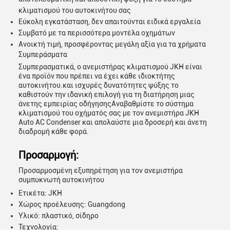
κλιματισμού του αυτοκινήτου σας
Εύκολη εγκατάσταση, δεν απαιτούνται ειδικά εργαλεία
Συμβατό με τα περισσότερα μοντέλα οχημάτων
Ανοικτή τιμή, προσφέροντας μεγάλη αξία για τα χρήματα
Συμπεράσματα
Συμπερασματικά, ο ανεμιστήρας κλιματισμού JKH είναι
ένα προϊόν που πρέπει να έχει κάθε ιδιοκτήτης
αυτοκινήτου.και ισχυρές δυνατότητες ψύξης το
καθιστούν την ιδανική επιλογή για τη διατήρηση μιας
άνετης εμπειρίας οδήγησηςΑναβαθμίστε το σύστημα
κλιματισμού του οχήματός σας με τον ανεμιστήρα JKH
Auto AC Condenser και απολαύστε μια δροσερή και άνετη
διαδρομή κάθε φορά.
υποβολή
Προσαρμογή:
Προσαρμοσμένη εξυπηρέτηση για τον ανεμιστήρα
συμπυκνωτή αυτοκινήτου
Ετικέτα: JKH
Χώρος προέλευσης: Guangdong
Υλικό: πλαστικό, σίδηρο
Τεχνολογία: