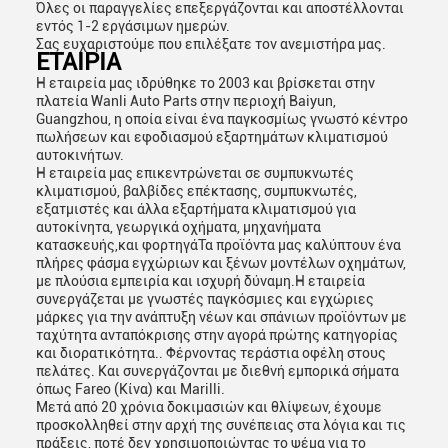
Όλες οι παραγγελίες επεξεργάζονται και αποστέλλονται
εντός 1-2 εργάσιμων ημερών.
Σας ευχαριστούμε που επιλέξατε τον ανεμιστήρα μας.
ΕΤΑΙΡΙΑ
Η εταιρεία μας ιδρύθηκε το 2003 και βρίσκεται στην
πλατεία Wanli Auto Parts στην περιοχή Baiyun,
Guangzhou, η οποία είναι ένα παγκοσμίως γνωστό κέντρο
πωλήσεων και εφοδιασμού εξαρτημάτων κλιματισμού
αυτοκινήτων.
Η εταιρεία μας επικεντρώνεται σε συμπυκνωτές
κλιματισμού, βαλβίδες επέκτασης, συμπυκνωτές,
εξατμιστές και άλλα εξαρτήματα κλιματισμού για
αυτοκίνητα, γεωργικά οχήματα, μηχανήματα
κατασκευής,και φορτηγάΤα προϊόντα μας καλύπτουν ένα
πλήρες φάσμα εγχώριων και ξένων μοντέλων οχημάτων,
με πλούσια εμπειρία και ισχυρή δύναμη.Η εταιρεία
συνεργάζεται με γνωστές παγκόσμιες και εγχώριες
μάρκες για την ανάπτυξη νέων και σπάνιων προϊόντων με
ταχύτητα ανταπόκρισης στην αγορά πρώτης κατηγορίας
και διορατικότητα.. Φέρνοντας τεράστια οφέλη στους
πελάτες. Και συνεργάζονται με διεθνή εμπορικά σήματα
όπως Fareo (Κίνα) και Marilli.
Μετά από 20 χρόνια δοκιμασιών και θλίψεων, έχουμε
προσκολληθεί στην αρχή της συνέπειας στα λόγια και τις
πράξεις, ποτέ δεν χρησιμοποιώντας το ψέμα για το