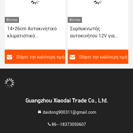
Βίντεο
Βίντεο
14*26cm Αυτοκινητικό
Συμπυκνωτής
κλιματιστικό
αυτοκινήτου 12V για
κλιματιστικό ανεμιστήρα
γρήγορη εγκατάσταση 9
Αμαξοκίνητο
10 12 14 16 ίντσες
κλιματιστικό 80W
ή
Πάρτε την καλύτερη τιμή
Πάρτε την καλύτερη τιμή
συμβατότητα ταιριάζει
στα περισσότερα
οχήματα
Guangzhou Xiaodai Trade Co., Ltd.
daidong900311@gmail.com
86--18373050607