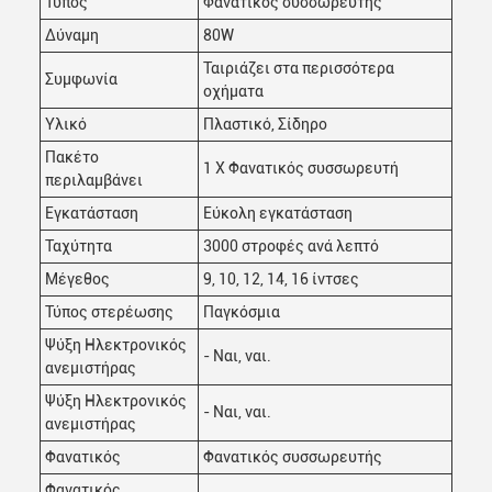
Τύπος
Φανατικός συσσωρευτής
Δύναμη
80W
Ταιριάζει στα περισσότερα
Συμφωνία
οχήματα
Υλικό
Πλαστικό, Σίδηρο
Πακέτο
1 X Φανατικός συσσωρευτή
περιλαμβάνει
Εγκατάσταση
Εύκολη εγκατάσταση
Ταχύτητα
3000 στροφές ανά λεπτό
Μέγεθος
9, 10, 12, 14, 16 ίντσες
Τύπος στερέωσης
Παγκόσμια
Ψύξη Ηλεκτρονικός
- Ναι, ναι.
ανεμιστήρας
Ψύξη Ηλεκτρονικός
- Ναι, ναι.
ανεμιστήρας
Φανατικός
Φανατικός συσσωρευτής
Φανατικός