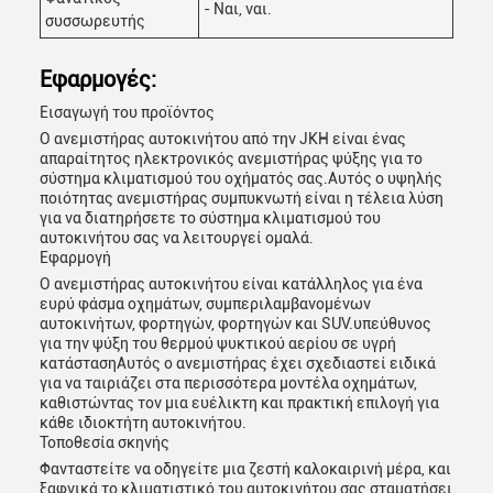
- Ναι, ναι.
συσσωρευτής
Εφαρμογές:
Εισαγωγή του προϊόντος
Ο ανεμιστήρας αυτοκινήτου από την JKH είναι ένας
απαραίτητος ηλεκτρονικός ανεμιστήρας ψύξης για το
σύστημα κλιματισμού του οχήματός σας.Αυτός ο υψηλής
ποιότητας ανεμιστήρας συμπυκνωτή είναι η τέλεια λύση
για να διατηρήσετε το σύστημα κλιματισμού του
αυτοκινήτου σας να λειτουργεί ομαλά.
Εφαρμογή
Ο ανεμιστήρας αυτοκινήτου είναι κατάλληλος για ένα
ευρύ φάσμα οχημάτων, συμπεριλαμβανομένων
αυτοκινήτων, φορτηγών, φορτηγών και SUV.υπεύθυνος
για την ψύξη του θερμού ψυκτικού αερίου σε υγρή
κατάστασηΑυτός ο ανεμιστήρας έχει σχεδιαστεί ειδικά
για να ταιριάζει στα περισσότερα μοντέλα οχημάτων,
καθιστώντας τον μια ευέλικτη και πρακτική επιλογή για
κάθε ιδιοκτήτη αυτοκινήτου.
Τοποθεσία σκηνής
Φανταστείτε να οδηγείτε μια ζεστή καλοκαιρινή μέρα, και
ξαφνικά το κλιματιστικό του αυτοκινήτου σας σταματήσει