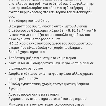
αποτελεσματική ψύξη για το όχημά σας.διασφάλιση της
σωστής κυκλοφορίας του αέρα για τη διατήρηση μιας
άνετης θερμοκρασίας στο εσωτερικό του αυτοκινήτου
σας.
Επισκόπηση του προϊόντος
Ο ανεμιστήρας συμπύκνωσης αυτοκινήτου AC είναι
διαθέσιμος σε 6 διαφορετικά μεγέθη - 9, 10, 12, 14 και 16
ίντσες, για να ταιριάζει σε μια ποικιλία οχημάτων.και
άλλα οχήματα με τροφοδοσία 12V.
Η διαδικασία εγκατάστασης αυτού του συσσωρευτικού
ανεμιστήρα είναι εύκολη και χωρίς προβλήματα.
Βασικά χαρακτηριστικά
Αποδοτική ψύξη για συστήματα κλιματισμού
Διατίθεται σε 6 διαφορετικά μεγέθη για να ταιριάζει σε
μια ποικιλία οχημάτων
Διορθωτικό για αυτοκίνητα, φορτηγά και άλλα οχήματα
με τροφοδοσία 12V
Εύκολη εγκατάσταση, χωρίς επαγγελματική βοήθεια
Εγγύηση
Αυτό το προϊόν δεν έχει εγγύηση.
Αγοράστε τον ανεμιστήρα αυτοκινήτου σας σήμερα!
Μην αφήνετε έναν ελαττωματικό συσσωρευτή να