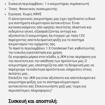
Συσκευή περιλαμβάνει: 1 x ανεμιστήρας συμπυκνωτή
Τύπος: Φανατικός συσσωρευτής
Εγγύηση: Χωρίς HAVE
Ο ηλεκτρονικός ανεμιστήρας μας έχει σχεδιαστεί ειδικά
για συστήματα κλιματισμού αυτοκινήτων. Είναι
κατασκευασμένος από υψηλής ποιότητας πλαστικό και
σιδερένιο υλικό, εξασφαλίζοντας αντοχή και
αξιοπιστία.Ο ανεμιστήρας λειτουργεί με τάση 12V,
παρέχοντας αποτελεσματική ψύξη για το σύστημα
κλιματισμού του οχήματός σας.
Το πακέτο περιλαμβάνει 1 X Condenser Fan, καθιστώντας
την εύκολη εγκατάσταση και χρήση.
Ως κορυφαία μάρκα στον κλάδο, η JKH είναι περήφανη για
την ποιότητα και την απόδοση των προϊόντων μας.Ο
ανεμιστήρας μας υποστηρίζεται από τη δέσμευσή μας να
παρέχουμε τα καλύτερα προϊόντα και υπηρεσίες στους
πελάτες μας..
Επιλέξτε την JKH για έναν αξιόπιστο και αποτελεσματικό
ανεμιστήρα ψύξης για το σύστημα κλιματισμού
αυτοκινήτου σας.Επικοινωνήστε μαζί μας τώρα για
περισσότερες πληροφορίες!
Συσκευή και αποστολή: