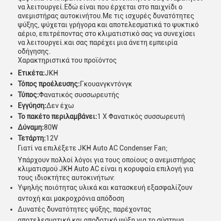
να λειτουργεί.Εδώ είναι που έρχεται στο παιχνίδι ο
ανεμιστήρας αυτοκινήτου.Με τις ισχυρές δυνατότητες
ψύξης, ψύχεται γρήγορα και αποτελεσματικά το ψυκτικό
αέριο, επιτρέποντας στο κλιματιστικό σας να συνεχίσει
να λειτουργεί.και σας παρέχει μια άνετη εμπειρία
οδήγησης.
Χαρακτηριστικά του προϊόντος
Ετικέτα:
JKH
Τόπος προέλευσης:
Γκουανγκντόνγκ
Τύπος:
Φανατικός συσσωρευτής
Εγγύηση:
Δεν έχω
Το πακέτο περιλαμβάνει:
1 X Φανατικός συσσωρευτή
Δύναμη:
80W
Τετάρτη:
12V
Γιατί να επιλέξετε JKH Auto AC Condenser Fan;
Υπάρχουν πολλοί λόγοι για τους οποίους ο ανεμιστήρας
κλιματισμού JKH Auto AC είναι η κορυφαία επιλογή για
τους ιδιοκτήτες αυτοκινήτων:
Αφήστε ένα μήνυμα
Υψηλής ποιότητας υλικά και κατασκευή εξασφαλίζουν
We bellen je snel terug!
αντοχή και μακροχρόνια απόδοση
Δυνατές δυνατότητες ψύξης, παρέχοντας
αποτελεσματική και αποδοτική ψύξη για το σύστημα