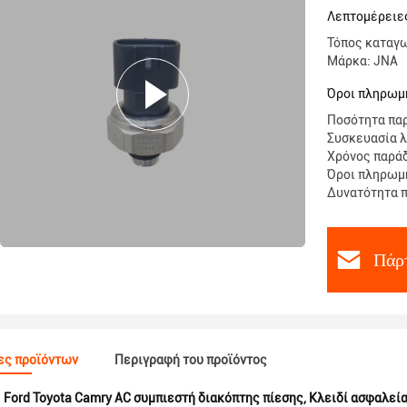
Toyota C
Λεπτομέρειε
Τόπος καταγ
Μάρκα: JNA
Όροι πληρωμή
Ποσότητα παρ
Συσκευασία λ
Χρόνος παράδ
Όροι πληρωμή
Δυνατότητα π
Πάρτ
ες προϊόντων
Περιγραφή του προϊόντος
:
Ford Toyota Camry AC συμπιεστή διακόπτης πίεσης
,
Κλειδί ασφαλεία