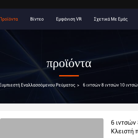
Προϊόντα
Βίντεο
Εμφάνιση VR
Σχετικά Με Εμάς
προϊόντα
 Συμπιεστή Εναλλασσόμενου Ρεύματος
>
6 ιντσών 8 ιντσών 10 ιντσ
6 ιντσών
Κλειστή π