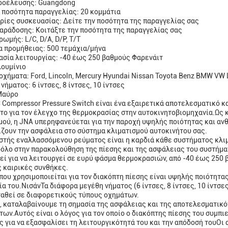
ροέλευσης: Guangdong
 ποσότητα παραγγελίας: 20 κομμάτια
ίες συσκευασίας: Δείτε την ποσότητα της παραγγελίας σας
αράδοσης: Κοιτάξτε την ποσότητα της παραγγελίας σας
ωμής: L/C, D/A, D/P, T/T
α προμήθειας: 500 τεμάχια/μήνα
σία λειτουργίας: -40 έως 250 βαθμούς Φαρενάιτ
λουμίνιο
οχήματα: Ford, Lincoln, Mercury Hyundai Nissan Toyota Benz BMW VW 
ήματος: 6 ίντσες, 8 ίντσες, 10 ίντσες
Μαύρο
 Compressor Pressure Switch είναι ένα εξαιρετικά αποτελεσματικό κα
το για τον έλεγχο της θερμοκρασίας στην αυτοκινητοβιομηχανία.Ως
μού, η JNA υπερηφανεύεται για την παροχή υψηλής ποιότητας και αν
ζουν την ασφάλεια στο σύστημα κλιματισμού αυτοκινήτου σας.
στής εναλλασσόμενου ρεύματος είναι η καρδιά κάθε συστήματος κλιμ
ρόλο στην παρακολούθηση της πίεσης και της ασφάλειας του συστήμα
εί για να λειτουργεί σε ευρύ φάσμα θερμοκρασιών, από -40 έως 250
 καιρικές συνθήκες.
 που χρησιμοποιείται για τον διακόπτη πίεσης είναι υψηλής ποιότητα
α του.ΝισάνΤα διάφορα μεγέθη νήματος (6 ίντσες, 8 ίντσες, 10 ίντσες
αθεί σε διαφορετικούς τύπους οχημάτων.
, καταλαβαίνουμε τη σημασία της ασφάλειας και της αποτελεσματικ
των.Αυτός είναι ο λόγος για τον οποίο ο διακόπτης πίεσης του συμπ
ς για να εξασφαλίσει τη λειτουργικότητά του και την απόδοσή τουΟι 