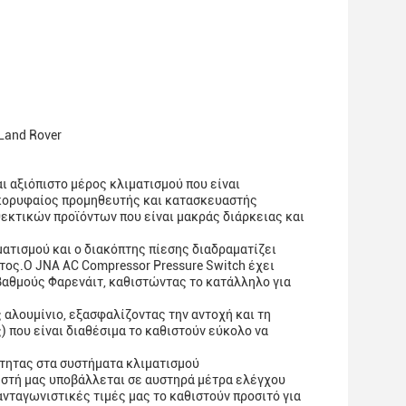
Land Rover
ι αξιόπιστο μέρος κλιματισμού που είναι
 κορυφαίος προμηθευτής και κατασκευαστής
θεκτικών προϊόντων που είναι μακράς διάρκειας και
ατισμού και ο διακόπτης πίεσης διαδραματίζει
τος.Ο JNA AC Compressor Pressure Switch έχει
 βαθμούς Φαρενάιτ, καθιστώντας το κατάλληλο για
ς αλουμίνιο, εξασφαλίζοντας την αντοχή και τη
) που είναι διαθέσιμα το καθιστούν εύκολο να
ότητας στα συστήματα κλιματισμού
ιεστή μας υποβάλλεται σε αυστηρά μέτρα ελέγχου
ανταγωνιστικές τιμές μας το καθιστούν προσιτό για