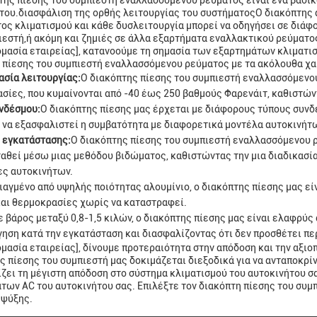
της πίεσης του συμπιεστή εναλλασσόμενου ρεύματος είναι ένα βασικ
του.διασφάλιση της ορθής λειτουργίας του συστήματοςΟ διακόπτης α
ος κλιματισμού και κάθε δυσλειτουργία μπορεί να οδηγήσει σε διά
ιεστή,ή ακόμη και ζημιές σε άλλα εξαρτήματα εναλλακτικού ρεύματο
ομασία εταιρείας], κατανοούμε τη σημασία των εξαρτημάτων κλιματισ
 πίεσης του συμπιεστή εναλλασσόμενου ρεύματος με τα ακόλουθα χα
σία λειτουργίας:
Ο διακόπτης πίεσης του συμπιεστή εναλλασσόμενου
σίες, που κυμαίνονται από -40 έως 250 βαθμούς Φαρενάιτ, καθιστών
νδέσμου:
Ο διακόπτης πίεσης μας έρχεται με διάφορους τύπους συνδ
ια να εξασφαλιστεί η συμβατότητα με διαφορετικά μοντέλα αυτοκινήτ
 εγκατάστασης:
Ο διακόπτης πίεσης του συμπιεστή εναλλασσόμενου ρ
αθεί μέσω μιας μεθόδου βιδώματος, καθιστώντας την μια διαδικασία
ες αυτοκινήτων.
ιαγμένο από υψηλής ποιότητας αλουμίνιο, ο διακόπτης πίεσης μας εί
και θερμοκρασίες χωρίς να καταστραφεί.
 βάρος μεταξύ 0,8-1,5 κιλών, ο διακόπτης πίεσης μας είναι ελαφρύς
ηση κατά την εγκατάσταση και διασφαλίζοντας ότι δεν προσθέτει πε
ομασία εταιρείας], δίνουμε προτεραιότητα στην απόδοση και την αξιο
ς πίεσης του συμπιεστή μας δοκιμάζεται διεξοδικά για να ανταποκρίν
ζει τη μέγιστη απόδοση στο σύστημα κλιματισμού του αυτοκινήτου σα
των AC του αυτοκινήτου σας. Επιλέξτε τον διακόπτη πίεσης του συμπ
 ψύξης.