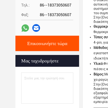
Ο διακόπ
αυτοκινή
Τηλ.:
86--18373050607
συστήματ
του συμπ
Φαξ:
86--18373050607
Στην [Ον
διακόπτη
Θερμοκρα
θερμοκρα
Τύπος συ
4-pin, γ
Επικοινωνήστε τώρα
Μέθοδος
εγκαταστ
ιδιοκτήτ
Μας ταχυδρομήστε
Υλικό:
Φτ
πιέσεις 
Βάρος:
Με
χειραγώγ
Στην [Ον
διακόπτη
εξασφαλί
εξαρτημά
εμπειρία