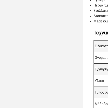
Εγγύηση:
Πεδίο πί
Εναλλακ
Διακόπτη
Μέρη κλι
Τεχνι
Ειδικότ
Ονομασί
Εγγύηση
Υλικό
Τύπος σ
Μέθοδος