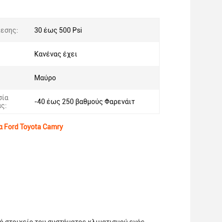
ίεσης:
30 έως 500 Psi
Κανένας έχει
Μαύρο
σία
-40 έως 250 βαθμούς Φαρενάιτ
ς:
α Ford Toyota Camry