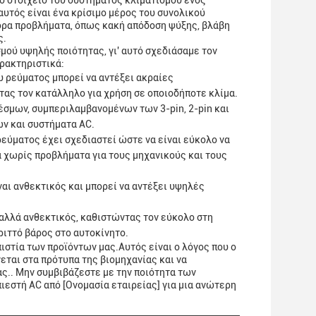
ό στοιχείο του συστήματος κλιματισμού ενός
υτός είναι ένα κρίσιμο μέρος του συνολικού
φορα προβλήματα, όπως κακή απόδοση ψύξης, βλάβη
ς.
μού υψηλής ποιότητας, γι' αυτό σχεδιάσαμε τον
ρακτηριστικά:
 ρεύματος μπορεί να αντέξει ακραίες
τας τον κατάλληλο για χρήση σε οποιοδήποτε κλίμα.
έσμων, συμπεριλαμβανομένων των 3-pin, 2-pin και
ων και συστήματα AC.
εύματος έχει σχεδιαστεί ώστε να είναι εύκολο να
 χωρίς προβλήματα για τους μηχανικούς και τους
ναι ανθεκτικός και μπορεί να αντέξει υψηλές
 αλλά ανθεκτικός, καθιστώντας τον εύκολο στη
ριττό βάρος στο αυτοκίνητο.
πιστία των προϊόντων μας.Αυτός είναι ο λόγος που ο
εται στα πρότυπα της βιομηχανίας και να
ς.. Μην συμβιβάζεστε με την ποιότητα των
ιεστή AC από [Ονομασία εταιρείας] για μια ανώτερη