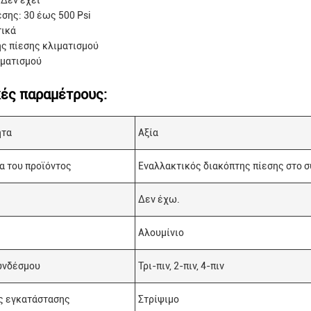
 Δεν έχει
εσης: 30 έως 500 Psi
τικά
ς πίεσης κλιματισμού
ματισμού
κές παραμέτρους:
ητα
Αξία
α του προϊόντος
Εναλλακτικός διακόπτης πίεσης στο 
Δεν έχω.
Αλουμίνιο
υνδέσμου
Τρι-πιν, 2-πιν, 4-πιν
 εγκατάστασης
Στρίψιμο