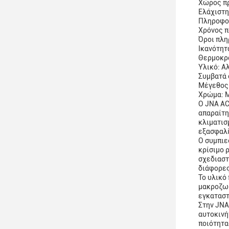
Χώρος π
Ελάχιστη
Πληροφορ
Χρόνος π
Όροι πληρ
Ικανότητ
Θερμοκρα
Υλικό: Α
Συμβατά 
Μέγεθος ν
Χρώμα: 
Ο JNA AC
απαραίτη
κλιματισ
εξασφαλί
Ο συμπιε
κρίσιμο 
σχεδιαστ
διάφορες
Το υλικό
μακροζωί
εγκαταστ
Στην JNA
αυτοκινή
ποιότητα