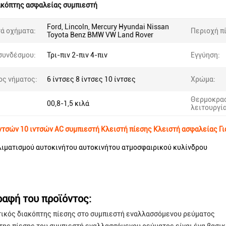
ακόπτης ασφαλείας συμπιεστή
Ford, Lincoln, Mercury Hyundai Nissan
ά οχήματα:
Περιοχή π
Toyota Benz BMW VW Land Rover
συνδέσμου:
Τρι-πιν 2-πιν 4-πιν
Εγγύηση:
ς νήματος:
6 ίντσες 8 ίντσες 10 ίντσες
Χρώμα:
Θερμοκρα
00,8-1,5 κιλά
λειτουργία
ιντσών 10 ιντσών AC συμπιεστή Κλειστή πίεσης Κλειστή ασφαλείας Γι
ιματισμού αυτοκινήτου αυτοκινήτου ατμοσφαιρικού κυλίνδρου
ραφή του προϊόντος:
ικός διακόπτης πίεσης στο συμπιεστή εναλλασσόμενου ρεύματος