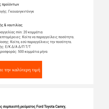
amry
ς προϊόντων
ωγής: Γκουανγκντόνγκ
ς & ναυτιλίας
αγγελίας min: 20 κομμάτια
επτομέρειες: Κοίτα να παραγγείλεις ποσότητα.
οσης: Κοίτα, εσύ παραγγέλνεις την ποσότητα.
ς: Ε/Κ Δ/Α Δ/Π Τ/Τ
ροσφοράς: 500 κομμάτια μήνα
ε την καλύτερη τιμή
ς συμπιεστή ρεύματος Ford Toyota Camry
,