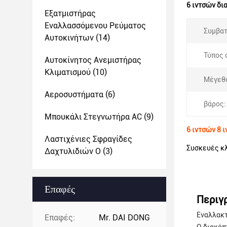
6 ιντσών δι
Εξατμιστήρας
Εναλλασσόμενου Ρεύματος
Συμβατ
Αυτοκινήτων
(14)
Τύπος 
Αυτοκίνητος Ανεμιστήρας
Κλιματισμού
(10)
Μέγεθο
Αεροσυστήματα
(6)
βάρος:
Μπουκάλι Στεγνωτήρα AC
(9)
6 ιντσών 8 
Λαστιχένιες Σφραγίδες
Συσκευές κλ
Δαχτυλιδιών Ο
(3)
Επαφές
Περιγ
Εναλλακτ
Επαφές:
Mr. DAI DONG