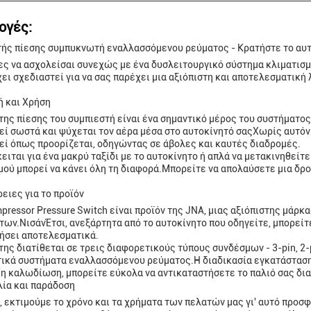
ογές:
ής πίεσης συμπυκνωτή εναλλασσόμενου ρεύματος - Κρατήστε το αυτ
ς να ασχολείσαι συνεχώς με ένα δυσλειτουργικό σύστημα κλιματισμ
χει σχεδιαστεί για να σας παρέχει μια αξιόπιστη και αποτελεσματικ
 και Χρήση
της πίεσης του συμπιεστή είναι ένα σημαντικό μέρος του συστήματος
εί σωστά και ψύχεται τον αέρα μέσα στο αυτοκίνητό σαςΧωρίς αυτόν 
εί όπως προορίζεται, οδηγώντας σε άβολες και καυτές διαδρομές.
κειται για ένα μακρύ ταξίδι με το αυτοκίνητο ή απλά να μετακινηθείτ
μού μπορεί να κάνει όλη τη διαφορά.Μπορείτε να απολαύσετε μια δρο
ειες για το προϊόν
pressor Pressure Switch είναι προϊόν της JNA, μιας αξιόπιστης μάρ
των.ΝισάνΈτσι, ανεξάρτητα από το αυτοκίνητο που οδηγείτε, μπορείτε 
ήσει αποτελεσματικά.
της διατίθεται σε τρεις διαφορετικούς τύπους συνδέσμων - 3-pin, 2-
ικά συστήματα εναλλασσόμενου ρεύματος.Η διαδικασία εγκατάστασης
η καλωδίωση, μπορείτε εύκολα να αντικαταστήσετε το παλιό σας δια
ία και παράδοση
, εκτιμούμε το χρόνο και τα χρήματα των πελατών μας γι' αυτό προσ