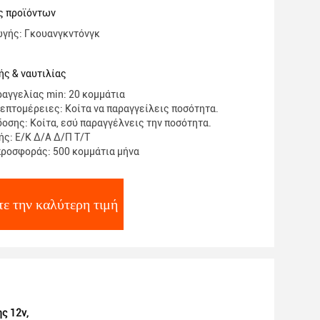
ς προϊόντων
ωγής: Γκουανγκντόνγκ
ς & ναυτιλίας
αγγελίας min: 20 κομμάτια
επτομέρειες: Κοίτα να παραγγείλεις ποσότητα.
οσης: Κοίτα, εσύ παραγγέλνεις την ποσότητα.
ς: Ε/Κ Δ/Α Δ/Π Τ/Τ
ροσφοράς: 500 κομμάτια μήνα
ε την καλύτερη τιμή
ης 12v
,