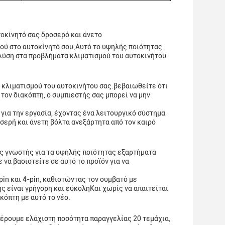
οκίνητό σας δροσερό και άνετο
ού στο αυτοκίνητό σου;Αυτό το υψηλής ποιότητας
ή λύση στα προβλήματα κλιματισμού του αυτοκινήτου
 κλιματισμού του αυτοκινήτου σας.βεβαιωθείτε ότι
τον διακόπτη, ο συμπιεστής σας μπορεί να μην
ε για την εργασία, έχοντας ένα λειτουργικό σύστημα
σερή και άνετη βόλτα ανεξάρτητα από τον καιρό
κας γνωστής για τα υψηλής ποιότητας εξαρτήματα
να βασιστείτε σε αυτό το προϊόν για να
pin και 4-pin, καθιστώντας τον συμβατό με
 είναι γρήγορη και εύκοληΚαι χωρίς να απαιτείται
κόπτη με αυτό το νέο.
φέρουμε ελάχιστη ποσότητα παραγγελίας 20 τεμάχια,