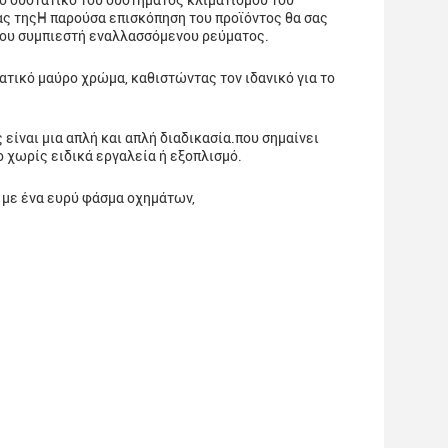
ό συστατικό του συστήματος κλιματισμού του
ας τηςΗ παρούσα επισκόπηση του προϊόντος θα σας
 του συμπιεστή εναλλασσόμενου ρεύματος.
ατικό μαύρο χρώμα, καθιστώντας τον ιδανικό για το
ίναι μια απλή και απλή διαδικασία.που σημαίνει
ο χωρίς ειδικά εργαλεία ή εξοπλισμό.
 με ένα ευρύ φάσμα οχημάτων,