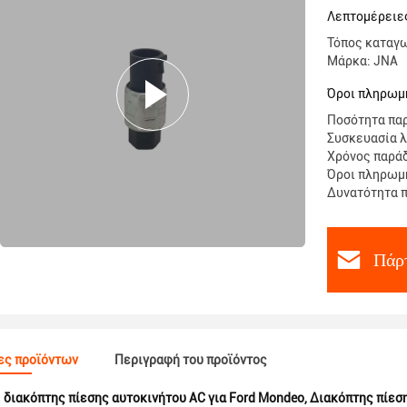
Λεπτομέρειε
Τόπος καταγ
Μάρκα: JNA
Όροι πληρωμή
Ποσότητα παρ
Συσκευασία λ
Χρόνος παράδ
Όροι πληρωμή
Δυνατότητα π
Πάρτ
ες προϊόντων
Περιγραφή του προϊόντος
:
διακόπτης πίεσης αυτοκινήτου AC για Ford Mondeo
,
Διακόπτης πίεσ