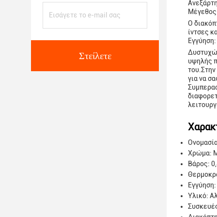
Ανεξάρτη
Μέγεθος 
Ο διακόπ
ίντσες κα
Εγγύηση:
Δυστυχώς
Στείλετε
υψηλής π
του.Στην
για να σα
Συμπερασ
διαφορετ
λειτουργ
Χαρακ
Ονομασία
Χρώμα: 
Βάρος: 0,
Θερμοκρα
Εγγύηση:
Υλικό: Α
Συσκευέ