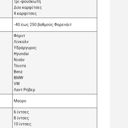
Τρι-φουσκωτή
Δύο καρφίτσες
4 καρφίτσες
-40 έως 250 βαθμούς Φαρενάιτ
Φόρντ
Λίνκολν
Υδράργυρος
Hyundai
Νισάν
Τόιοτα
Benz
BMW
VW
Λαντ Ρόβερ
Μαύρο
6 ίντσες
8 ίντσες
10 ίντσες