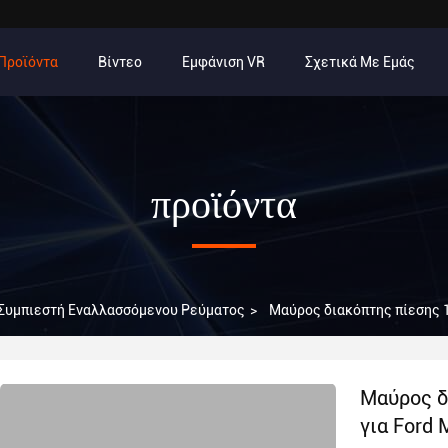
Προϊόντα
Βίντεο
Εμφάνιση VR
Σχετικά Με Εμάς
προϊόντα
 Συμπιεστή Εναλλασσόμενου Ρεύματος
>
Μαύρος διακόπτης πίεσης 1
Μαύρος δ
για Ford