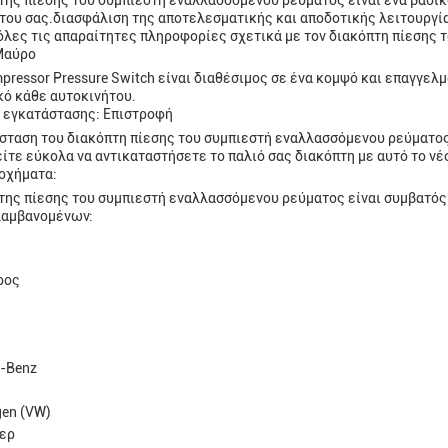
της πίεσης του συμπιεστή εναλλασσόμενου ρεύματος είναι ένα βασικ
του σας.διασφάλιση της αποτελεσματικής και αποδοτικής λειτουργί
όλες τις απαραίτητες πληροφορίες σχετικά με τον διακόπτη πίεσης
Μαύρο
pressor Pressure Switch είναι διαθέσιμος σε ένα κομψό και επαγγελμ
ό κάθε αυτοκινήτου.
 εγκατάστασης: Επιστροφή
σταση του διακόπτη πίεσης του συμπιεστή εναλλασσόμενου ρεύματος ε
είτε εύκολα να αντικαταστήσετε το παλιό σας διακόπτη με αυτό το νέ
οχήματα:
της πίεσης του συμπιεστή εναλλασσόμενου ρεύματος είναι συμβατός
λαμβανομένων:
ρος
-Benz
en (VW)
ερ