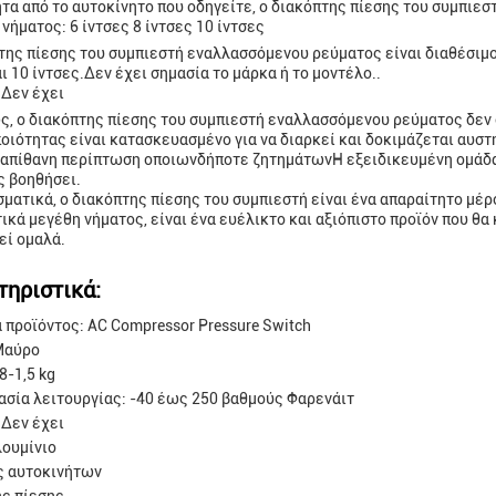
τα από το αυτοκίνητο που οδηγείτε, ο διακόπτης πίεσης του συμπιεστ
νήματος: 6 ίντσες 8 ίντσες 10 ίντσες
της πίεσης του συμπιεστή εναλλασσόμενου ρεύματος είναι διαθέσιμος
ι 10 ίντσες.Δεν έχει σημασία το μάρκα ή το μοντέλο..
 Δεν έχει
, ο διακόπτης πίεσης του συμπιεστή εναλλασσόμενου ρεύματος δεν σ
οιότητας είναι κατασκευασμένο για να διαρκεί και δοκιμάζεται αυστη
 απίθανη περίπτωση οποιωνδήποτε ζητημάτωνΗ εξειδικευμένη ομάδα
ς βοηθήσει.
ματικά, ο διακόπτης πίεσης του συμπιεστή είναι ένα απαραίτητο μέρο
ικά μεγέθη νήματος, είναι ένα ευέλικτο και αξιόπιστο προϊόν που θα
εί ομαλά.
τηριστικά:
 προϊόντος: AC Compressor Pressure Switch
Μαύρο
8-1,5 kg
σία λειτουργίας: -40 έως 250 βαθμούς Φαρενάιτ
 Δεν έχει
λουμίνιο
ς αυτοκινήτων