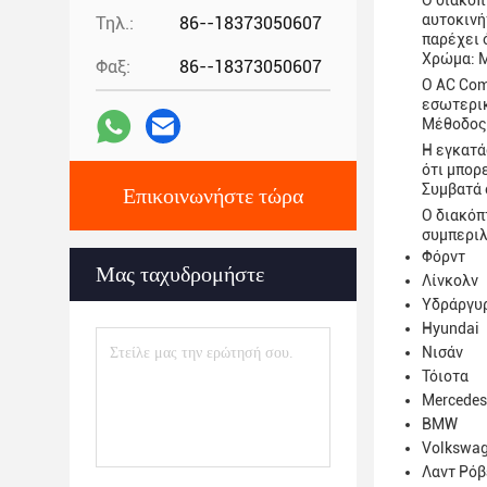
Ο διακόπ
αυτοκινή
Τηλ.:
86--18373050607
παρέχει 
Χρώμα: 
Φαξ:
86--18373050607
Ο AC Com
εσωτερικ
Μέθοδος
Η εγκατά
ότι μπορ
Συμβατά 
Επικοινωνήστε τώρα
Ο διακόπ
συμπερι
Φόρντ
Μας ταχυδρομήστε
Λίνκολν
Υδράργυ
Hyundai
Νισάν
Τόιοτα
Mercedes
BMW
Volkswag
Λαντ Ρόβ