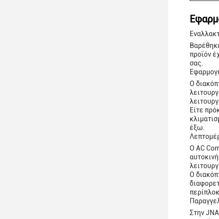
Εφαρμ
Εναλλακτ
Βαρέθηκε
προϊόν έ
σας.
Εφαρμογή
Ο διακόπ
λειτουργ
λειτουργ
Είτε πρό
κλιματισ
έξω.
Λεπτομέρ
Ο AC Com
αυτοκινή
λειτουργ
Ο διακόπ
διαφορετ
περίπλοκ
Παραγγελ
Στην JNA