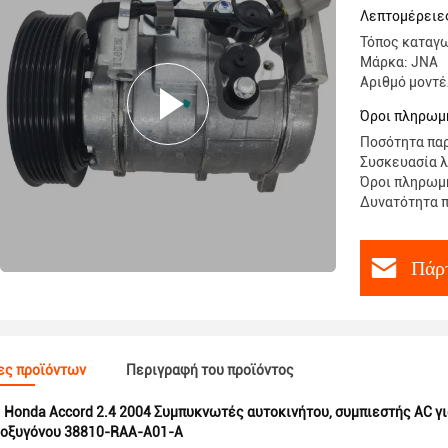
RAA-A01 
Λεπτομέρειε
Τόπος καταγω
Μάρκα: JNA
Αριθμό μοντέ
Όροι πληρωμή
Ποσότητα παρ
Συσκευασία λ
Όροι πληρωμής
Δυνατότητα π
Πάρτ
ες προϊόντων
Περιγραφή του προϊόντος
:
Honda Accord 2.4 2004 Συμπυκνωτές αυτοκινήτου
,
συμπιεστής AC γ
 οξυγόνου 38810-RAA-A01-A