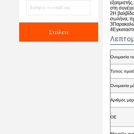
εξατμιστής
στη συνέχε
2Η βαλβίδα
σωλήνα, πρ
3Παρακαλώ 
4Εγκαταστή
Στείλετε
Λεπτομ
Ονομασία το
Τύπος προϊ
Ονομασία μ
Αριθμός μά
ΟΕ
Μοντέλο αυτ