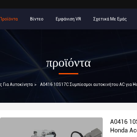
Προϊόντα
Βίντεο
Εμφάνιση VR
Σχετικά Με Εμάς
προϊόντα
 Για Αυτοκίνητα
>
A0416 10S17C Συμπίεσμοι αυτοκινήτου AC για H
A0416 10
Honda Ac