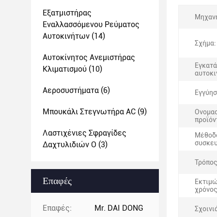
Εξατμιστήρας
Μηχαν
Εναλλασσόμενου Ρεύματος
Αυτοκινήτων
(14)
Σχήμα:
Αυτοκίνητος Ανεμιστήρας
Εγκατ
Κλιματισμού
(10)
αυτοκι
Αεροσυστήματα
(6)
Εγγύησ
Μπουκάλι Στεγνωτήρα AC
(9)
Ονομασ
προϊόν
Λαστιχένιες Σφραγίδες
Μέθοδ
συσκευ
Δαχτυλιδιών Ο
(3)
Τρόπος
Επαφές
Εκτιμ
χρόνος
Επαφές:
Mr. DAI DONG
Σχοινι