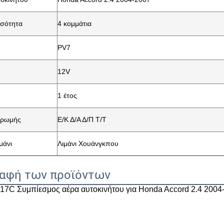
οσότητα
4 κομμάτια
PV7
12V
1 έτος
ηρωμής
Ε/Κ Δ/Α Δ/Π Τ/Τ
μάνι
Λιμάνι Χουάνγκπου
αφή των προϊόντων
17C Συμπίεσμος αέρα αυτοκινήτου για Honda Accord 2.4 20