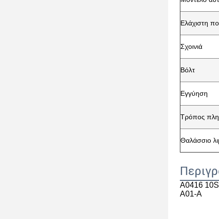
Ελάχιστη π
Σχοινιά
Βόλτ
Εγγύηση
Τρόπος πλ
Θαλάσσιο λι
Περιγρ
Α0416 10S
A01-A