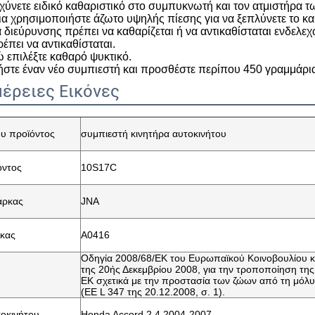
.χύνετε ειδικό καθαριστικό στο συμπυκνωτή και τον ατμιστήρα 
ια χρησιμοποιήστε άζωτο υψηλής πίεσης για να ξεπλύνετε το καθ
 διεύρυνσης πρέπει να καθαρίζεται ή να αντικαθίσταται ενδελεχ
έπει να αντικαθίσταται.
επιλέξτε καθαρό ψυκτικό.
στε έναν νέο συμπιεστή και προσθέστε περίπου 450 γραμμάρια
έρειες Εικόνες
υ προϊόντος
συμπιεστή κινητήρα αυτοκινήτου
όντος
10S17C
άρκας
JNA
ρκας
Α0416
Οδηγία 2008/68/ΕΚ του Ευρωπαϊκού Κοινοβουλίου κ
της 20ής Δεκεμβρίου 2008, για την τροποποίηση της
ΕΚ σχετικά με την προστασία των ζώων από τη μόλ
(ΕΕ L 347 της 20.12.2008, σ. 1).
οκινήτου
Honda Accord 2.4 2004-2007