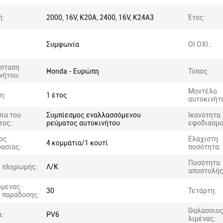
ή:
2000, 16V, K20A, 2400, 16V, K24A3
Έτος:
Συμφωνία
ΟΙ ΟΧΙ.:
άσταση
Honda - Ευρώπη
Τύπος:
νήτου:
Μοντέλο
η:
1 έτος
αυτοκινήτ
ία του
Συμπίεσμος εναλλασσόμενου
Ικανότητα
τος:
ρεύματος αυτοκινήτου
εφοδιασμο
ος
Ελάχιστη
4 κομμάτια/1 κουτί
ασίας:
ποσότητα:
Ποσότητα
 πληρωμής:
Λ/Κ
αποστολής
ώμενος
30
Τετάρτη:
 παράδοσης:
Θαλάσσιο
ά:
PV6
λιμένας: