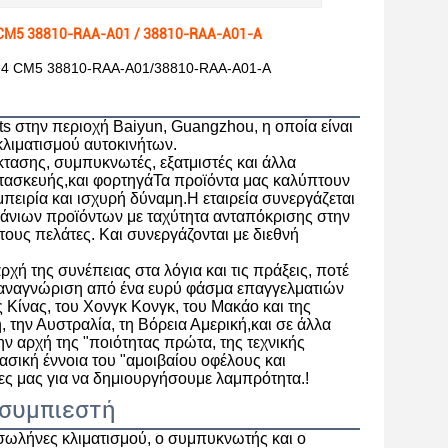
4 CM5 38810-RAA-A01 / 38810-RAA-A01-A
CM4 CM5 38810-RAA-A01/38810-RAA-A01-A
rts στην περιοχή Baiyun, Guangzhou, η οποία είναι
λιματισμού αυτοκινήτων.
κτασης, συμπυκνωτές, εξατμιστές και άλλα
ατασκευής,και φορτηγάΤα προϊόντα μας καλύπτουν
ειρία και ισχυρή δύναμη.Η εταιρεία συνεργάζεται
πάνιων προϊόντων με ταχύτητα ανταπόκρισης στην
τους πελάτες. Και συνεργάζονται με διεθνή
ή της συνέπειας στα λόγια και τις πράξεις, ποτέ
ι αναγνώριση από ένα ευρύ φάσμα επαγγελματιών
 Κίνας, του Χονγκ Κονγκ, του Μακάο και της
, την Αυστραλία, τη Βόρεια Αμερική,και σε άλλα
 αρχή της "ποιότητας πρώτα, της τεχνικής
ασική έννοια του "αμοιβαίου οφέλους και
ες μας για να δημιουργήσουμε λαμπρότητα.!
 συμπιεστή
 σωλήνες κλιματισμού, ο συμπυκνωτής και ο