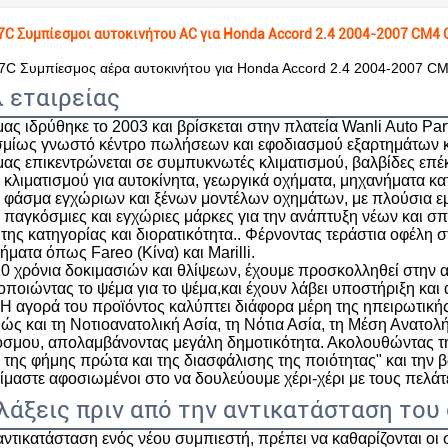
C Συμπίεσμοι αυτοκινήτου AC για Honda Accord 2.4 2004-2007 CM
7C Συμπίεσμος αέρα αυτοκινήτου για Honda Accord 2.4 2004-2007 
 εταιρείας
 μας ιδρύθηκε το 2003 και βρίσκεται στην πλατεία Wanli Auto Pa
μίως γνωστό κέντρο πωλήσεων και εφοδιασμού εξαρτημάτων κ
 μας επικεντρώνεται σε συμπυκνωτές κλιματισμού, βαλβίδες επέ
 κλιματισμού για αυτοκίνητα, γεωργικά οχήματα, μηχανήματα κ
 φάσμα εγχώριων και ξένων μοντέλων οχημάτων, με πλούσια εμπ
 παγκόσμιες και εγχώριες μάρκες για την ανάπτυξη νέων και σ
ης κατηγορίας και διορατικότητα.. Φέρνοντας τεράστια οφέλη σ
ήματα όπως Fareo (Κίνα) και Marilli.
0 χρόνια δοκιμασιών και θλίψεων, έχουμε προσκολληθεί στην αρχ
οποιώντας το ψέμα για το ψέμα,και έχουν λάβει υποστήριξη κα
Η αγορά του προϊόντος καλύπτει διάφορα μέρη της ηπειρωτικής
θώς και τη Νοτιοανατολική Ασία, τη Νότια Ασία, τη Μέση Ανατολή
όσμου, απολαμβάνοντας μεγάλη δημοτικότητα. Ακολουθώντας την
 της φήμης πρώτα και της διασφάλισης της ποιότητας" και την β
ίμαστε αφοσιωμένοι στο να δουλεύουμε χέρι-χέρι με τους πελάτ
άξεις πριν από την αντικατάσταση του
αντικατάσταση ενός νέου συμπιεστή, πρέπει να καθαρίζονται οι