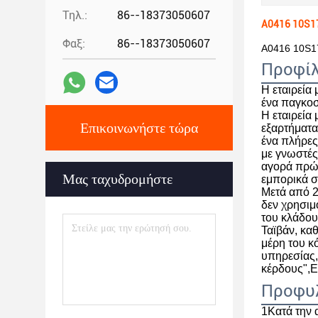
Τηλ.:
86--18373050607
A0416 10S17
Φαξ:
86--18373050607
Α0416 10S1
Προφίλ
Η εταιρεία
ένα παγκοσ
Η εταιρεία
Επικοινωνήστε τώρα
εξαρτήματα
ένα πλήρες
με γνωστές
αγορά πρώτ
Μας ταχυδρομήστε
εμπορικά σ
Μετά από 2
δεν χρησιμ
του κλάδου
Ταϊβάν, κα
μέρη του κ
υπηρεσίας,
κέρδους",Ε
Προφυλ
1Κατά την 