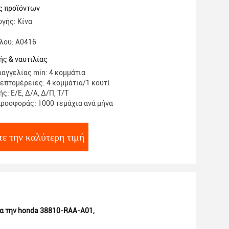
/ 38810-RAA-A01-A
ς προϊόντων
γής: Κίνα
λου: Α0416
ς & ναυτιλίας
αγγελίας min: 4 κομμάτια
επτομέρειες: 4 κομμάτια/1 κουτί
: Ε/Ε, Δ/Α, Δ/Π, Τ/Τ
ροσφοράς: 1000 τεμάχια ανά μήνα
ε την καλύτερη τιμή
ια την honda 38810-RAA-A01
,