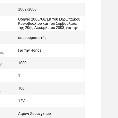
2002-2008
Οδηγία 2008/68/ΕΚ του Ευρωπαϊκού
Κοινοβουλίου και του Συμβουλίου,
της 20ής Δεκεμβρίου 2008, για την
αεροσυμπιεστής
Για την Honda
ου:
1000
ύ:
1
100
:
12V
ς
Λιμάνι Χουάνγκπου