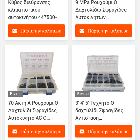
Κύβος διεύρυνσης
9 MPa Ρουχούμι O
κλιματιστικού
Δαχτυλίδια Σφραγίδες
αυτοκινήτου 447500-
Αυτοκινήτων
1610 8851560150
Κλιματισμός O
Πάρτε την καλύτερη
Πάρτε την καλύτερη
Δαχτυλίδια Αντίσταση
σε χημικούς διαλύτες
τιμή
τιμή
Βίντεο
Βίντεο
70 Ακτή A Ρουχούμι O
3' 4' 5' Τεχνητό O
Δαχτυλίδι Σφραγίδες
δαχτυλίδι Σφραγίδες
Αυτοκίνητο AC O
Αντίσταση
Δαχτυλίδι Κιτ Αντίσταση
θερμοκρασίας 120C
Πάρτε την καλύτερη
Πάρτε την καλύτερη
UV
Αυτοκινητοβιομηχανικά