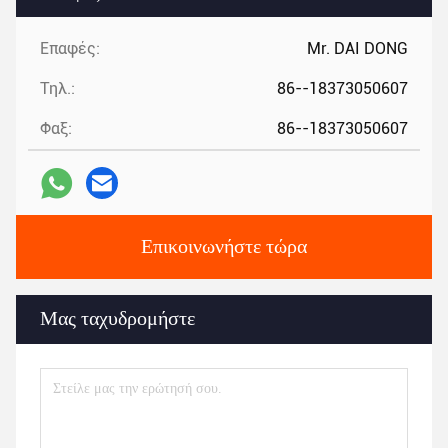
Επαφές:
Mr. DAI DONG
Τηλ.:
86--18373050607
Φαξ:
86--18373050607
Επικοινωνήστε τώρα
Μας ταχυδρομήστε