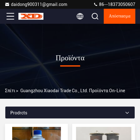
daidong900311@gmail.com
86--18373050607
Απόσπασμα
Προϊόντα
Σπίτι
>
Guangzhou Xiaodai Trade Co., Ltd. Προϊόντα On-Line
Prodrcts