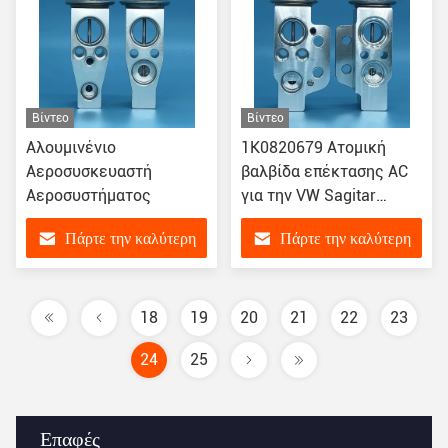
Βίντεο
Βίντεο
Αλουμινένιο
1K0820679 Ατομική
Αεροσυσκευαστή
βαλβίδα επέκτασης AC
Αεροσυστήματος
για την VW Sagitar
Passat Audi
Πάρτε την καλύτερη
Πάρτε την καλύτερη
τιμή
τιμή
18
19
20
21
22
23
24
25
Επαφές