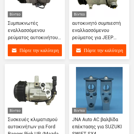
Βίντεο
Βίντεο
Συμπυκνωτές
αυτοκινητό συμπιεστή
εναλλασσόμενου
εναλλασσόμενου
ρεύματος αυτοκινήτου
ρεύματος για JEEP
12V για Toyota Prado
Compass 2.4 Dodge
Πάρτε την καλύτερη
Πάρτε την καλύτερη
Land Cruiser TRJ150
Caliber 5058228AE
GRJ150 7GR 88320-
5058228AH 5058228AF
τιμή
τιμή
60A01
55111810AA
Βίντεο
Βίντεο
Συσκευές κλιματισμού
JNA Auto AC βαλβίδα
αυτοκινήτων για Ford
επέκτασης για SUZUKI
Ranger Pick UP /Mazda
SWIFT SX4