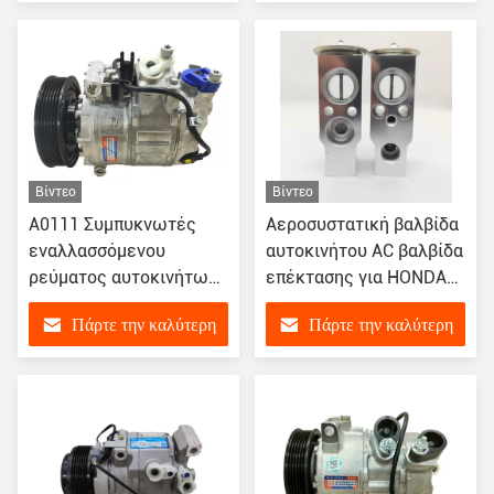
AC O δαχτυλίδια
τιμή
τιμή
Βίντεο
Βίντεο
Α0111 Συμπυκνωτές
Αεροσυστατική βαλβίδα
εναλλασσόμενου
αυτοκινήτου AC βαλβίδα
ρεύματος αυτοκινήτων
επέκτασης για HONDA
για Audi Q7 3.0T/VW
ACCORD CIVIC FIT
Πάρτε την καλύτερη
Πάρτε την καλύτερη
Touareg 3.0T
4475001482
7L6820803T 351322811
4475001580
τιμή
τιμή
7P0820803D