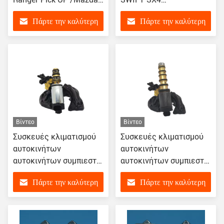
BT50 αγωγός συμπίεσης
T1029537MA
Πάρτε την καλύτερη
Πάρτε την καλύτερη
AC AB3919D629AA
AB3919D629BB 1715092
τιμή
τιμή
Βίντεο
Βίντεο
Συσκευές κλιματισμού
Συσκευές κλιματισμού
αυτοκινήτων
αυτοκινήτων
αυτοκινήτων συμπιεστή
αυτοκινήτων συμπιεστή
συσσωρευτικού για
AC βαλβίδα ελέγχου για
Πάρτε την καλύτερη
Πάρτε την καλύτερη
αυτοκίνητα Κεφάλαιο
την Toyota REIZ Haice
ελέγχου για Buick
2.7 Δόγη πυξίδα
τιμή
τιμή
Enclave /2016 Lacrosse
/XTS/CIVIC