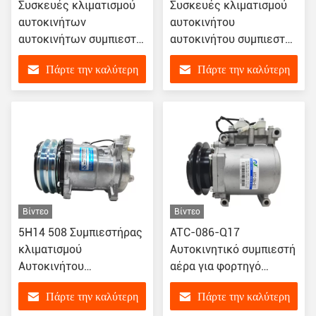
Συσκευές κλιματισμού
Συσκευές κλιματισμού
αυτοκινήτων
αυτοκινήτου
αυτοκινήτων συμπιεστή
αυτοκινήτου συμπιεστή
AC βαλβίδα ελέγχου για
AC Βαλβίδα ελέγχου για
Πάρτε την καλύτερη
Πάρτε την καλύτερη
Buick Park Avenue Ford
BMW
Mondeo
E60/E65/E66/E83/E84
τιμή
τιμή
NISSAN 2014-2019
DENSO TYPE
Βίντεο
Βίντεο
5H14 508 Συμπιεστήρας
ATC-086-Q17
κλιματισμού
Αυτοκινητικό συμπιεστή
Αυτοκινήτου
αέρα για φορτηγό
Συμπιεστές AC SD6626
Mitsubishi MC933485
Πάρτε την καλύτερη
Πάρτε την καλύτερη
75R8384 4506 4507
MK447133 AKC200A275