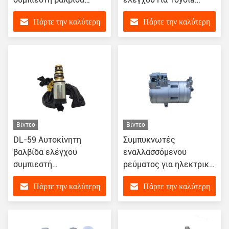
ελέγχου Για Toyota
Levin 1.2T
Πάρτε την καλύτερη
Πάρτε την καλύτερη
Camry
τιμή
τιμή
Βίντεο
Βίντεο
DL-59 Αυτοκίνητη
Συμπυκνωτές
βαλβίδα ελέγχου
εναλλασσόμενου
συμπιεστή
ρεύματος για ηλεκτρικά
εναλλασσόμενου
οχήματα BMW 530LE
Πάρτε την καλύτερη
Πάρτε την καλύτερη
ρεύματος για Polo
G38 I 8 X1 64529364867
Excelle XT Maserati
64529364872
τιμή
τιμή
64526998210
64526998209