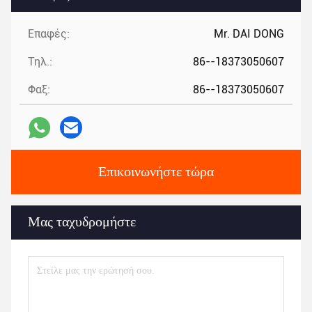
Επαφές:
Mr. DAI DONG
Τηλ.:
86--18373050607
Φαξ:
86--18373050607
Επικοινωνήστε τώρα
Μας ταχυδρομήστε