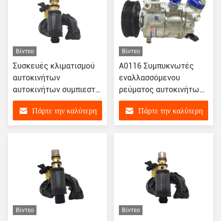
Βίντεο
Βίντεο
Συσκευές κλιματισμού
Α0116 Συμπυκνωτές
αυτοκινήτων
εναλλασσόμενου
αυτοκινήτων συμπιεστή
ρεύματος αυτοκινήτων
AC βαλβίδα ελέγχου για
για Audi A6L A4 A5
Πάρτε την καλύτερη
Πάρτε την καλύτερη
την Toyota REIZ Haice
C7/C8 2.0 4M0820803
2.7 Δόγη πυξίδα
4G0260805D
τιμή
τιμή
8T0260805N
Βίντεο
Βίντεο