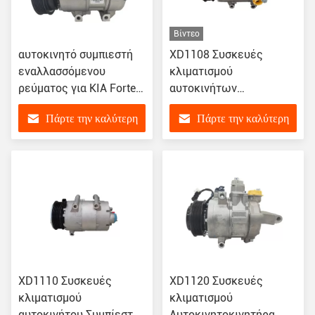
Βίντεο
αυτοκινητό συμπιεστή
XD1108 Συσκευές
εναλλασσόμενου
κλιματισμού
ρεύματος για KIA Forte
αυτοκινήτων
1.6 97701-1j100 97701-
Συμπίεστος αυτοκινήτου
Πάρτε την καλύτερη
Πάρτε την καλύτερη
1x020 97701-2f800
για Ford Ecosport 1.5
97701-1r000 CP976396
8FK351272-181
τιμή
τιμή
8FK351272181
XD1110 Συσκευές
XD1120 Συσκευές
κλιματισμού
κλιματισμού
αυτοκινήτου Συμπίεστης
Αυτοκινητοκινητήρα