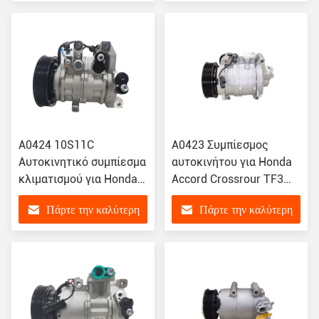
Honda Odyssey RB3
τιμή
τιμή
38810-RLF-003
A0424 10S11C
Α0423 Συμπίεσμος
Αυτοκινητικό συμπίεσμα
αυτοκινήτου για Honda
κλιματισμού για Honda
Accord Crossrour TF3
Crider / Binzhi 1.8
38810-R70-A01
Πάρτε την καλύτερη
Πάρτε την καλύτερη
447280-2390
38810R70A01 158335
157335
τιμή
τιμή