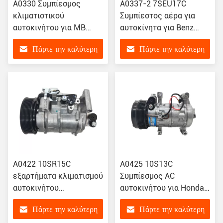
A0330 Συμπίεσμος
Α0337-2 7SEU17C
κλιματιστικού
Συμπίεστος αέρα για
αυτοκινήτου για MB
αυτοκίνητα για Benz
Mercedes BENZ C/E 1.5T
GL450 / GE GLC
Πάρτε την καλύτερη
Πάρτε την καλύτερη
2019 A0012305511
A0008300004
0022304911
τιμή
τιμή
Α0422 10SR15C
A0425 10S13C
εξαρτήματα κλιματισμού
Συμπίεσμος AC
αυτοκινήτου
αυτοκινήτου για Honda
ατμοσφαιρικός
Fit GK5 / XRV RU1 GJ6
Πάρτε την καλύτερη
Πάρτε την καλύτερη
συμπιεστής για την
GM6 38810-5R0-H01