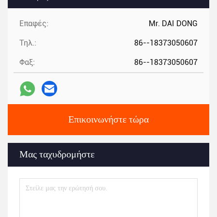
Επαφές:
Mr. DAI DONG
Τηλ.:
86--18373050607
Φαξ:
86--18373050607
Επικοινωνήστε τώρα
Μας ταχυδρομήστε