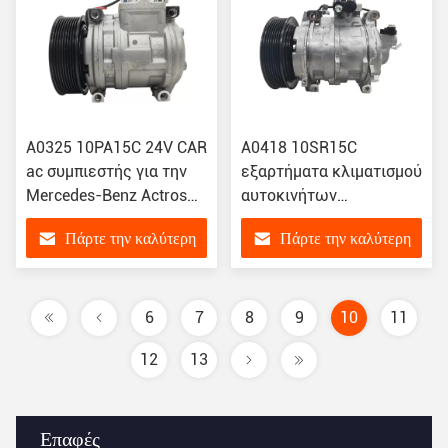
A0325 10PA15C 24V CAR
Α0418 10SR15C
ac συμπιεστής για την
εξαρτήματα κλιματισμού
Mercedes-Benz Actros
αυτοκινήτων
Truck A5412301111
αυτοκινήτων
Πάρτε την καλύτερη
Πάρτε την καλύτερη
A6161301015 4471006
συμπιεστής για Honda
Accord 2.4 CP2 2008-
τιμή
τιμή
2011 38810-R40-A01
38810R40A
6
7
8
9
10
11
12
13
Επαφές