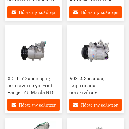
αυτοκινήτου για Ford
Συμπίεστος για Ford
Πάρτε την καλύτερη
Πάρτε την καλύτερη
Mondeo Diesel 2009
Edge 2.7 Transit V362
6G9119D629GC
BK2119D629AF
τιμή
τιμή
BK2119D629AG
DG9H19D629FF
XD1117 Συμπίεσμος
Α0314 Συσκευές
αυτοκινήτου για Ford
κλιματισμού
Ranger 2.5 Mazda BT50
αυτοκινήτων
B2500 B2900 97701-
Πάρτε την καλύτερη
Πάρτε την καλύτερη
34700 F500RZWLA-07
100166 2021613 0086-
τιμή
τιμή
150-2c