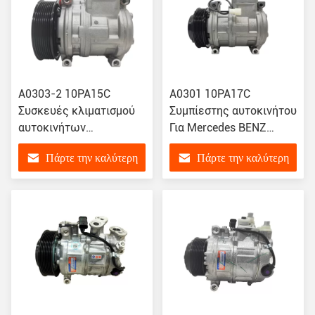
Α0303-2 10PA15C
Α0301 10PA17C
Συσκευές κλιματισμού
Συμπίεστης αυτοκινήτου
αυτοκινήτων
Για Mercedes BENZ
αυτοκινήτων
Actros MB140
Πάρτε την καλύτερη
Πάρτε την καλύτερη
Συμπιεστήρας
A0002300511
εναλλακτικού ρεύματος
τιμή
τιμή
για Mercedes Benz
Actros Truck W140 471-
0235,471-02341