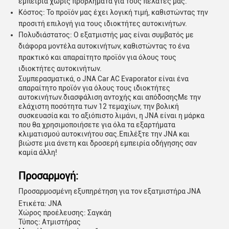
εμπειρία χωρίς προβλήματα για τους πελάτες μας.
Κόστος: Το προϊόν μας έχει λογική τιμή, καθιστώντας την
προσιτή επιλογή για τους ιδιοκτήτες αυτοκινήτων.
Πολυδιάστατος: Ο εξατμιστής μας είναι συμβατός με
διάφορα μοντέλα αυτοκινήτων, καθιστώντας το ένα
πρακτικό και απαραίτητο προϊόν για όλους τους
ιδιοκτήτες αυτοκινήτων.
Συμπερασματικά, ο JNA Car AC Evaporator είναι ένα
απαραίτητο προϊόν για όλους τους ιδιοκτήτες
αυτοκινήτων.διασφάλιση αντοχής και απόδοσηςΜε την
ελάχιστη ποσότητα των 12 τεμαχίων, την βολική
συσκευασία και το αξιόπιστο λιμάνι, η JNA είναι η μάρκα
που θα χρησιμοποιήσετε για όλα τα εξαρτήματα
κλιματισμού αυτοκινήτου σας.Επιλέξτε την JNA και
βιώστε μια άνετη και δροσερή εμπειρία οδήγησης σαν
καμία άλλη!
Προσαρμογή:
Προσαρμοσμένη εξυπηρέτηση για τον εξατμιστήρα JNA
Ετικέτα: JNA
Χώρος προέλευσης: Σαγκάη
Τύπος: Ατμιστήρας