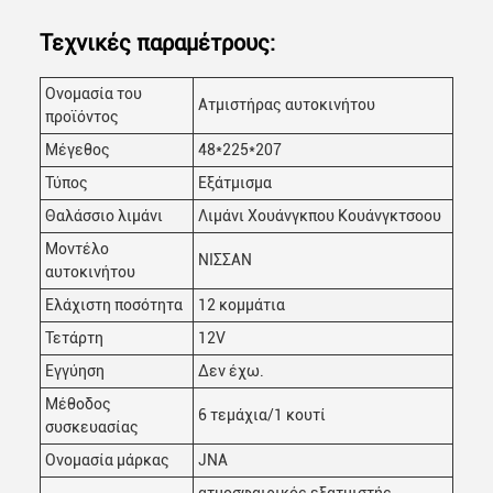
Αφήστε ένα μήνυμα
Τεχνικές παραμέτρους:
We bellen je snel terug!
Ονομασία του
Ατμιστήρας αυτοκινήτου
προϊόντος
Μέγεθος
48*225*207
Τύπος
Εξάτμισμα
Θαλάσσιο λιμάνι
Λιμάνι Χουάνγκπου Κουάνγκτσοου
Μοντέλο
ΝΙΣΣΑΝ
αυτοκινήτου
Ελάχιστη ποσότητα
12 κομμάτια
Τετάρτη
12V
Εγγύηση
Δεν έχω.
Μέθοδος
6 τεμάχια/1 κουτί
συσκευασίας
υποβολή
Ονομασία μάρκας
JNA