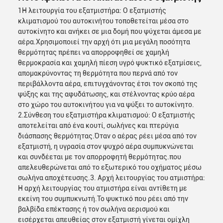
1Η λειτουργία του εξατμιστήρα: Ο εξατμιστής
κλιματισμού του αυτοκινήτου τοποθετείται μέσα στο
αυτοκίνητο και ανήκει σε μια δομή που ψύχεται άμεσα με
αέρα.Χρησιμοποιεί την αρχή ότι μια μεγάλη ποσότητα
θερμότητας πρέπει να απορροφηθεί σε χαμηλή
θερμοκρασία και χαμηλή πίεση υγρό ψυκτικό εξατμίσεις,
απομακρύνοντας τη θερμότητα που περνά από τον
περιβάλλοντα αέρα, επιτυγχάνοντας έτσι τον σκοπό της
ψύξης και της αφυδάτωσης, και στέλνοντας κρύο αέρα
στο χώρο του αυτοκινήτου για να ψύξει το αυτοκίνητο.
2.Σύνθεση του εξατμιστήρα κλιματισμού: Ο εξατμιστής
αποτελείται από ένα κουτί, σωλήνες και πτερύγια
διάσπασης θερμότητας.Όταν ο αέρας ρέει μέσα από τον
εξατμιστή, η υγρασία στον ψυχρό αέρα συμπυκνώνεται
και συνδέεται με τον απορροφητή θερμότητας.που
απελευθερώνεται από το εξωτερικό του οχήματος μέσω
σωλήνα αποχέτευσης.3. Αρχή λειτουργίας του ατμιστήρα:
Η αρχή λειτουργίας του ατμιστήρα είναι αντίθετη με
εκείνη του συμπυκνωτή.Το ψυκτικό που ρέει από την
βαλβίδα επέκτασης ή τον σωλήνα αερισμού και
εισέρχεται απευθείας στον εξατμιστή γίνεται ομίχλη