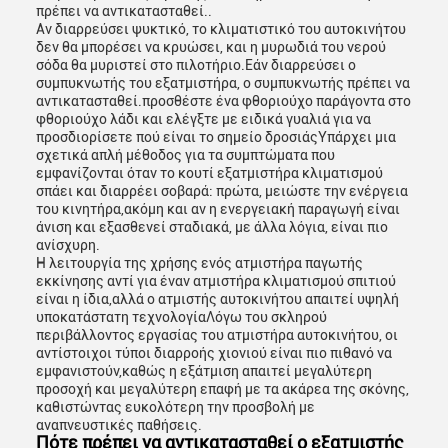
πρέπει να αντικατασταθεί..
Αν διαρρεύσει ψυκτικό, το κλιματιστικό του αυτοκινήτου
δεν θα μπορέσει να κρυώσει, και η μυρωδιά του νερού
σόδα θα μυριστεί στο πιλοτήριο.Εάν διαρρεύσει ο
συμπυκνωτής του εξατμιστήρα, ο συμπυκνωτής πρέπει να
αντικατασταθεί.προσθέστε ένα φθοριούχο παράγοντα στο
φθοριούχο λάδι και ελέγξτε με ειδικά γυαλιά για να
προσδιορίσετε πού είναι το σημείο δροσιάςΥπάρχει μια
σχετικά απλή μέθοδος για τα συμπτώματα που
εμφανίζονται όταν το κουτί εξατμιστήρα κλιματισμού
σπάει και διαρρέει σοβαρά: πρώτα, μειώστε την ενέργεια
του κινητήρα,ακόμη και αν η ενεργειακή παραγωγή είναι
άνιση και εξασθενεί σταδιακά, με άλλα λόγια, είναι πιο
ανίσχυρη.
Η λειτουργία της χρήσης ενός ατμιστήρα παγωτής
εκκίνησης αντί για έναν ατμιστήρα κλιματισμού σπιτιού
είναι η ίδια,αλλά ο ατμιστής αυτοκινήτου απαιτεί υψηλή
υποκατάστατη τεχνολογίαΛόγω του σκληρού
περιβάλλοντος εργασίας του ατμιστήρα αυτοκινήτου, οι
αντίστοιχοι τύποι διαρροής χιονιού είναι πιο πιθανό να
εμφανιστούν,καθώς η εξάτμιση απαιτεί μεγαλύτερη
προσοχή και μεγαλύτερη επαφή με τα ακάρεα της σκόνης,
καθιστώντας ευκολότερη την προσβολή με
αναπνευστικές παθήσεις.
Πότε πρέπει να αντικατασταθεί ο εξατμιστής