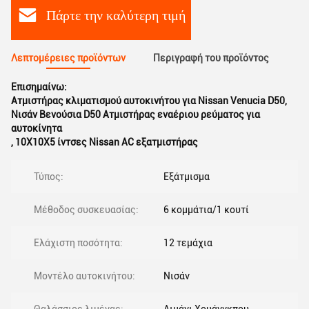
Πάρτε την καλύτερη τιμή
Λεπτομέρειες προϊόντων
Περιγραφή του προϊόντος
Επισημαίνω:
Ατμιστήρας κλιματισμού αυτοκινήτου για Nissan Venucia D50
,
Νισάν Βενούσια D50 Ατμιστήρας εναέριου ρεύματος για
αυτοκίνητα
,
10X10X5 ίντσες Nissan AC εξατμιστήρας
Τύπος:
Εξάτμισμα
Μέθοδος συσκευασίας:
6 κομμάτια/1 κουτί
Ελάχιστη ποσότητα:
12 τεμάχια
Μοντέλο αυτοκινήτου:
Νισάν