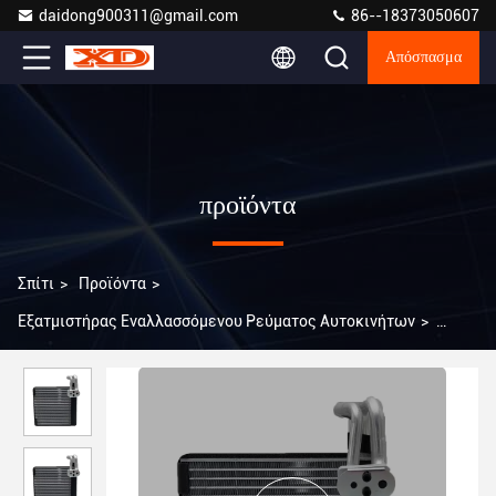
daidong900311@gmail.com
86--18373050607
Απόσπασμα
προϊόντα
Σπίτι
>
Προϊόντα
>
Εξατμιστήρας Εναλλασσόμενου Ρεύματος Αυτοκινήτων
>
10X10X5 ίντσες Ατμιστήρας αυτοκινήτου AC για Nissan Venucia
D50