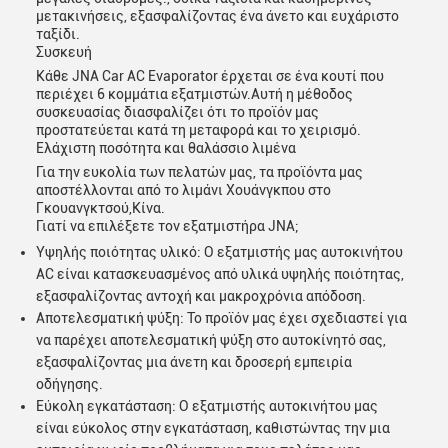
μετακινήσεις, εξασφαλίζοντας ένα άνετο και ευχάριστο
ταξίδι.
Συσκευή
Κάθε JNA Car AC Evaporator έρχεται σε ένα κουτί που
περιέχει 6 κομμάτια εξατμιστών.Αυτή η μέθοδος
συσκευασίας διασφαλίζει ότι το προϊόν μας
προστατεύεται κατά τη μεταφορά και το χειρισμό.
Ελάχιστη ποσότητα και θαλάσσιο λιμένα
Για την ευκολία των πελατών μας, τα προϊόντα μας
αποστέλλονται από το λιμάνι Χουάνγκπου στο
Γκουανγκτσού,Κίνα.
Γιατί να επιλέξετε τον εξατμιστήρα JNA;
Υψηλής ποιότητας υλικό: Ο εξατμιστής μας αυτοκινήτου
AC είναι κατασκευασμένος από υλικά υψηλής ποιότητας,
εξασφαλίζοντας αντοχή και μακροχρόνια απόδοση.
Αποτελεσματική ψύξη: Το προϊόν μας έχει σχεδιαστεί για
να παρέχει αποτελεσματική ψύξη στο αυτοκίνητό σας,
εξασφαλίζοντας μια άνετη και δροσερή εμπειρία
οδήγησης.
Εύκολη εγκατάσταση: Ο εξατμιστής αυτοκινήτου μας
είναι εύκολος στην εγκατάσταση, καθιστώντας την μια