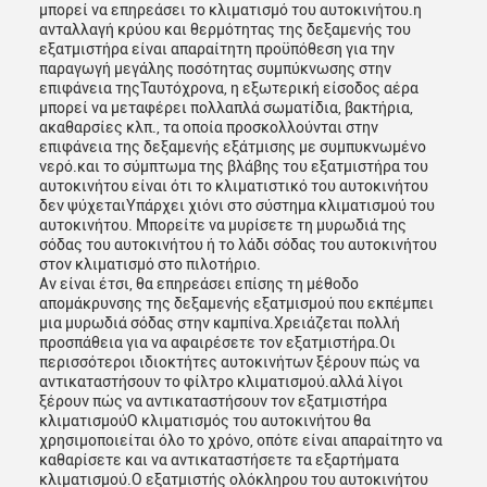
μπορεί να επηρεάσει το κλιματισμό του αυτοκινήτου.η
ανταλλαγή κρύου και θερμότητας της δεξαμενής του
εξατμιστήρα είναι απαραίτητη προϋπόθεση για την
παραγωγή μεγάλης ποσότητας συμπύκνωσης στην
επιφάνεια τηςΤαυτόχρονα, η εξωτερική είσοδος αέρα
μπορεί να μεταφέρει πολλαπλά σωματίδια, βακτήρια,
ακαθαρσίες κλπ., τα οποία προσκολλούνται στην
επιφάνεια της δεξαμενής εξάτμισης με συμπυκνωμένο
νερό.και το σύμπτωμα της βλάβης του εξατμιστήρα του
αυτοκινήτου είναι ότι το κλιματιστικό του αυτοκινήτου
δεν ψύχεταιΥπάρχει χιόνι στο σύστημα κλιματισμού του
αυτοκινήτου. Μπορείτε να μυρίσετε τη μυρωδιά της
σόδας του αυτοκινήτου ή το λάδι σόδας του αυτοκινήτου
στον κλιματισμό στο πιλοτήριο.
Αν είναι έτσι, θα επηρεάσει επίσης τη μέθοδο
απομάκρυνσης της δεξαμενής εξατμισμού που εκπέμπει
μια μυρωδιά σόδας στην καμπίνα.Χρειάζεται πολλή
προσπάθεια για να αφαιρέσετε τον εξατμιστήρα.Οι
περισσότεροι ιδιοκτήτες αυτοκινήτων ξέρουν πώς να
αντικαταστήσουν το φίλτρο κλιματισμού.αλλά λίγοι
ξέρουν πώς να αντικαταστήσουν τον εξατμιστήρα
κλιματισμούΟ κλιματισμός του αυτοκινήτου θα
χρησιμοποιείται όλο το χρόνο, οπότε είναι απαραίτητο να
καθαρίσετε και να αντικαταστήσετε τα εξαρτήματα
κλιματισμού.Ο εξατμιστής ολόκληρου του αυτοκινήτου