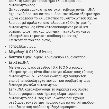
απόλυτη λύση για το σύστημα κλιματισμού του
αυτοκινήτου σας.
Ως κορυφαία μάρκα στην αυτοκινητοβιομηχανία, η JNA
έχει σχεδιάσει και κατασκευάσει τον τέλειο εξατμιστήρα
για να κρατήσει το κλιματιστικό του αυτοκινήτου σας να
λειτουργεί ομαλά και αποτελεσματικά.Ο εξατμιστής
αυτοκινήτου μας είναι κατασκευασμένος με υλικά
υψηλής ποιότητας και προηγμένη τεχνολογία για να
εξασφαλίσει τη μέγιστη απόδοση και αντοχή..
Επισκόπηση του προϊόντος
Τύπος:
Εξάτμισμα
Μέγεθος:
10 X 10 X 5 ίντσες
Ναυτικό λιμάνι:
Λιμάνι Χουάνγκπου Κουάνγκτσοου
Ετικέτα:
JNA
Με ένα συμπαγές μέγεθος 10 X 10 X 5 ίντσες, ο
εξατμιστής μας είναι ιδανικός για όλους τους τύπους
αυτοκινήτων.Το μικρό και ελαφρύ σχεδιασμό του
επιτρέπει εύκολη εγκατάσταση και συμβατότητα με
διάφορα μοντέλα αυτοκινήτων.
Στην JNA, καταλαβαίνουμε τη σημασία ενός σωστά
λειτουργούμενου συστήματος κλιματισμού στο
αυτοκίνητό σας.Αυτός είναι ο λόγος που έχουμε
σχεδιάσει τον εξατμιστήρα μας να έχει υψηλή απόδοση
και εξαιρετική απόδοση ψύξηςΑπομακρύνει