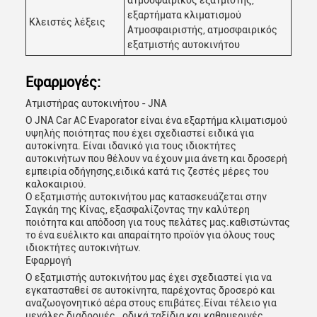
ατμοσφαιρικός εξατμιστής,
εξαρτήματα κλιματισμού
Κλειστές λέξεις
Ατμοσφαιριστής, ατμοσφαιρικός
εξατμιστής αυτοκινήτου
Εφαρμογές:
Ατμιστήρας αυτοκινήτου - JNA
Ο JNA Car AC Evaporator είναι ένα εξαρτήμα κλιματισμού
υψηλής ποιότητας που έχει σχεδιαστεί ειδικά για
αυτοκίνητα. Είναι ιδανικό για τους ιδιοκτήτες
αυτοκινήτων που θέλουν να έχουν μια άνετη και δροσερή
εμπειρία οδήγησης,ειδικά κατά τις ζεστές μέρες του
καλοκαιριού.
Ο εξατμιστής αυτοκινήτου μας κατασκευάζεται στην
Σαγκάη της Κίνας, εξασφαλίζοντας την καλύτερη
ποιότητα και απόδοση για τους πελάτες μας.καθιστώντας
το ένα ευέλικτο και απαραίτητο προϊόν για όλους τους
ιδιοκτήτες αυτοκινήτων.
Εφαρμογή
Ο εξατμιστής αυτοκινήτου μας έχει σχεδιαστεί για να
εγκατασταθεί σε αυτοκίνητα, παρέχοντας δροσερό και
αναζωογονητικό αέρα στους επιβάτες.Είναι τέλειο για
μεγάλες διαδρομές., οδικά ταξίδια και καθημερινές