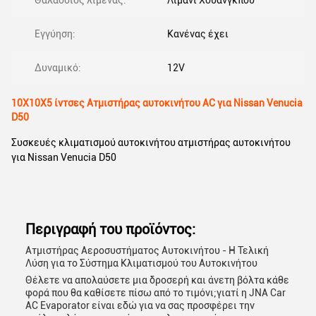
Θαλάσσιος λιμένας:
Λιμάνι Χουάνγκπου
Εγγύηση:
Κανένας έχει
Δυναμικό:
12V
10X10X5 ίντσες Ατμιστήρας αυτοκινήτου AC για Nissan Venucia
D50
Συσκευές κλιματισμού αυτοκινήτου ατμιστήρας αυτοκινήτου
για Nissan Venucia D50
Περιγραφή του προϊόντος:
Ατμιστήρας Αεροσυστήματος Αυτοκινήτου - Η Τελική
Λύση για το Σύστημα Κλιματισμού του Αυτοκινήτου
Θέλετε να απολαύσετε μια δροσερή και άνετη βόλτα κάθε
φορά που θα καθίσετε πίσω από το τιμόνι;γιατί η JNA Car
AC Evaporator είναι εδώ για να σας προσφέρει την