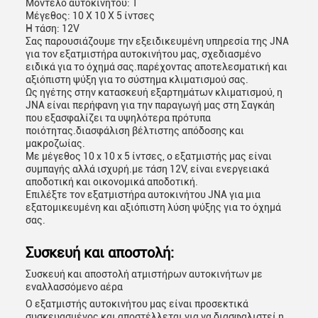
Μοντέλο αυτοκινήτου: 1
Μέγεθος: 10 X 10 X 5 ίντσες
Η τάση: 12V
Σας παρουσιάζουμε την εξειδικευμένη υπηρεσία της JNA
για τον εξατμιστήρα αυτοκινήτου μας, σχεδιασμένο
ειδικά για το όχημά σας.παρέχοντας αποτελεσματική και
αξιόπιστη ψύξη για το σύστημα κλιματισμού σας.
Ως ηγέτης στην κατασκευή εξαρτημάτων κλιματισμού, η
JNA είναι περήφανη για την παραγωγή μας στη Σαγκάη
που εξασφαλίζει τα υψηλότερα πρότυπα
ποιότητας.διασφάλιση βέλτιστης απόδοσης και
μακροζωίας.
Με μέγεθος 10 x 10 x 5 ίντσες, ο εξατμιστής μας είναι
συμπαγής αλλά ισχυρή.με τάση 12V, είναι ενεργειακά
αποδοτική και οικονομικά αποδοτική.
Επιλέξτε τον εξατμιστήρα αυτοκινήτου JNA για μια
εξατομικευμένη και αξιόπιστη λύση ψύξης για το όχημά
σας.
Συσκευή και αποστολή:
Συσκευή και αποστολή ατμιστήρων αυτοκινήτων με
εναλλασσόμενο αέρα
Ο εξατμιστής αυτοκινήτου μας είναι προσεκτικά
συσκευασμένος και αποστέλλεται για να διασφαλιστεί η