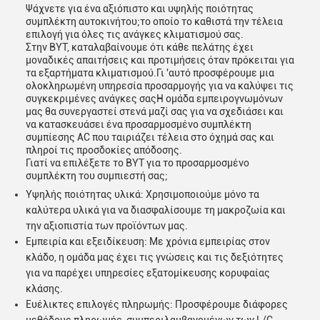
Ψάχνετε για ένα αξιόπιστο και υψηλής ποιότητας
συμπλέκτη αυτοκινήτου;το οποίο το καθιστά την τέλεια
επιλογή για όλες τις ανάγκες κλιματισμού σας.
Στην BYT, καταλαβαίνουμε ότι κάθε πελάτης έχει
μοναδικές απαιτήσεις και προτιμήσεις όταν πρόκειται για
τα εξαρτήματα κλιματισμού.Γι 'αυτό προσφέρουμε μια
ολοκληρωμένη υπηρεσία προσαρμογής για να καλύψει τις
συγκεκριμένες ανάγκες σαςΗ ομάδα εμπειρογνωμόνων
μας θα συνεργαστεί στενά μαζί σας για να σχεδιάσει και
να κατασκευάσει ένα προσαρμοσμένο συμπλέκτη
συμπίεσης AC που ταιριάζει τέλεια στο όχημά σας και
πληροί τις προσδοκίες απόδοσης.
Γιατί να επιλέξετε το BYT για το προσαρμοσμένο
συμπλέκτη του συμπιεστή σας;
Υψηλής ποιότητας υλικά: Χρησιμοποιούμε μόνο τα
καλύτερα υλικά για να διασφαλίσουμε τη μακροζωία και
την αξιοπιστία των προϊόντων μας.
Εμπειρία και εξειδίκευση: Με χρόνια εμπειρίας στον
κλάδο, η ομάδα μας έχει τις γνώσεις και τις δεξιότητες
για να παρέχει υπηρεσίες εξατομίκευσης κορυφαίας
κλάσης.
Ευέλικτες επιλογές πληρωμής: Προσφέρουμε διάφορες