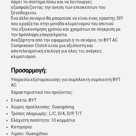
πάρει το σύστημα πίσω και να λειτουργεί,
εξασφαλίζοντας την άνεση των επισκεπτών του
ξενοδοχείου.
Ένα άλλο σενάριο θα μπορούσε να είναι ένας εραστής DIY
που εργάζεται στην μονάδα κλιματισμού του σπιτιού
του.εξοικονόμηση χρόνου και χρημάτων σε σύγκριση με
την πρόσληψη επαγγελματία.
Ανεξάρτητα από την εφαρμογή ή το σενάριο, το BYT AC
Compressor Clutch είναι μια αξιόπιστη και
αποτελεσματική επιλογή για όλες τις ανάγκες
κλιματισμού.
Προσαρμογή:
Υπηρεσία εξατομίκευσης για συμπλέκτη συμπιεστή BYT
AC
Χαρακτηριστικά του προϊόντος:
Ετικέτα: BYT
Χώρος προέλευσης: Guangdong
Τρόπος πληρωμής: L/C, D/A, D/P, T/T
Ελάχιστη ποσότητα: 10 κομμάτια
Κατηγορία:
Λιμάνι: Guangzhou