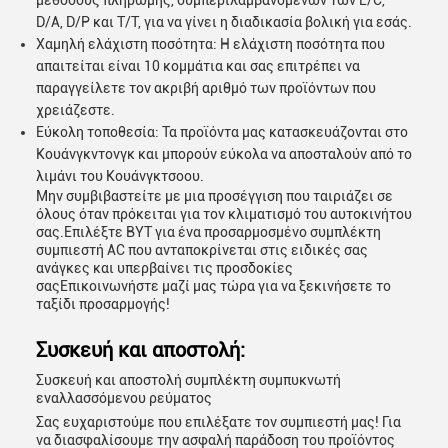
μεθόδους πληρωμής, συμπεριλαμβανομένων των L/C,
D/A, D/P και T/T, για να γίνει η διαδικασία βολική για εσάς.
Χαμηλή ελάχιστη ποσότητα: Η ελάχιστη ποσότητα που
απαιτείται είναι 10 κομμάτια και σας επιτρέπει να
παραγγείλετε τον ακριβή αριθμό των προϊόντων που
χρειάζεστε.
Εύκολη τοποθεσία: Τα προϊόντα μας κατασκευάζονται στο
Κουάνγκντονγκ και μπορούν εύκολα να αποσταλούν από το
λιμάνι του Κουάνγκτσοου.
Μην συμβιβαστείτε με μια προσέγγιση που ταιριάζει σε
όλους όταν πρόκειται για τον κλιματισμό του αυτοκινήτου
σας.Επιλέξτε BYT για ένα προσαρμοσμένο συμπλέκτη
συμπιεστή AC που ανταποκρίνεται στις ειδικές σας
ανάγκες και υπερβαίνει τις προσδοκίες
σαςΕπικοινωνήστε μαζί μας τώρα για να ξεκινήσετε το
ταξίδι προσαρμογής!
Συσκευή και αποστολή:
Συσκευή και αποστολή συμπλέκτη συμπυκνωτή
εναλλασσόμενου ρεύματος
Σας ευχαριστούμε που επιλέξατε τον συμπιεστή μας! Για
να διασφαλίσουμε την ασφαλή παράδοση του προϊόντος