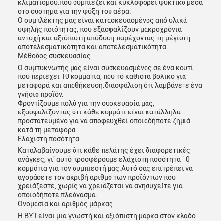
κλιματισμού.που συμπιέζει και κυκλοφορεί ψυκτικό μέσα
στο σύστημα για την ψύξη του αέρα.
Ο συμπλέκτης μας είναι κατασκευασμένος από υλικά
υψηλής ποιότητας, που εξασφαλίζουν μακροχρόνια
αντοχή και αξιόπιστη απόδοση.παρέχοντας τη μέγιστη
αποτελεσματικότητα και αποτελεσματικότητα.
Μέθοδος συσκευασίας
Ο συμπυκνωτής μας είναι συσκευασμένος σε ένα κουτί
που περιέχει 10 κομμάτια, που το καθιστά βολικό για
μεταφορά και αποθήκευση.διασφάλιση ότι λαμβάνετε ένα
γνήσιο προϊόν.
Φροντίζουμε πολύ για την συσκευασία μας,
εξασφαλίζοντας ότι κάθε κομμάτι είναι κατάλληλα
προστατευμένο για να αποφευχθεί οποιαδήποτε ζημιά
κατά τη μεταφορά.
Ελάχιστη ποσότητα
Καταλαβαίνουμε ότι κάθε πελάτης έχει διαφορετικές
ανάγκες, γι' αυτό προσφέρουμε ελάχιστη ποσότητα 10
κομμάτια για τον συμπιεστή μας.Αυτό σας επιτρέπει να
αγοράσετε τον ακριβή αριθμό των προϊόντων που
χρειάζεστε, χωρίς να χρειάζεται να ανησυχείτε για
οποιοδήποτε πλεόνασμα.
Ονομασία και αριθμός μάρκας
Η BYT είναι μια γνωστή και αξιόπιστη μάρκα στον κλάδο