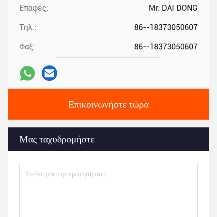
Επαφές:
Mr. DAI DONG
Τηλ.:
86--18373050607
Φαξ:
86--18373050607
Επικοινωνήστε τώρα
Μας ταχυδρομήστε