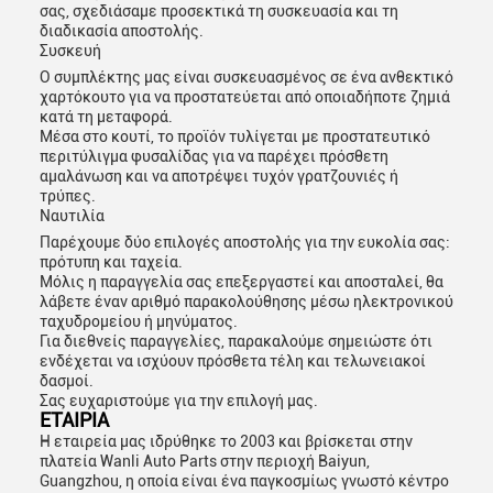
σας, σχεδιάσαμε προσεκτικά τη συσκευασία και τη
διαδικασία αποστολής.
Συσκευή
Ο συμπλέκτης μας είναι συσκευασμένος σε ένα ανθεκτικό
χαρτόκουτο για να προστατεύεται από οποιαδήποτε ζημιά
κατά τη μεταφορά.
Μέσα στο κουτί, το προϊόν τυλίγεται με προστατευτικό
περιτύλιγμα φυσαλίδας για να παρέχει πρόσθετη
αμαλάνωση και να αποτρέψει τυχόν γρατζουνιές ή
τρύπες.
Ναυτιλία
Παρέχουμε δύο επιλογές αποστολής για την ευκολία σας:
πρότυπη και ταχεία.
Μόλις η παραγγελία σας επεξεργαστεί και αποσταλεί, θα
λάβετε έναν αριθμό παρακολούθησης μέσω ηλεκτρονικού
ταχυδρομείου ή μηνύματος.
Για διεθνείς παραγγελίες, παρακαλούμε σημειώστε ότι
ενδέχεται να ισχύουν πρόσθετα τέλη και τελωνειακοί
δασμοί.
Σας ευχαριστούμε για την επιλογή μας.
ΕΤΑΙΡΙΑ
Η εταιρεία μας ιδρύθηκε το 2003 και βρίσκεται στην
πλατεία Wanli Auto Parts στην περιοχή Baiyun,
Guangzhou, η οποία είναι ένα παγκοσμίως γνωστό κέντρο