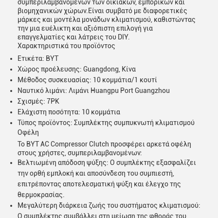
συμπεριλαμβανομένων των οικιακών, εμπορικών και
βιομηχανικών χώρων.Είναι συμβατό με διαφορετικές
μάρκες και μοντέλα μονάδων κλιματισμού, καθιστώντας
την μια ευέλικτη και αξιόπιστη επιλογή για
επαγγελματίες και λάτρεις του DIY.
Χαρακτηριστικά του προϊόντος
Ετικέτα: BYT
Χώρος προέλευσης: Guangdong, Κίνα
Μέθοδος συσκευασίας: 10 κομμάτια/1 κουτί
Ναυτικό λιμάνι: Λιμάνι Huangpu Port Guangzhou
Σχισμές: 7PK
Ελάχιστη ποσότητα: 10 κομμάτια
Τύπος προϊόντος: Συμπλέκτης συμπυκνωτή κλιματισμού
Οφέλη
Το BYT AC Compressor Clutch προσφέρει αρκετά οφέλη
στους χρήστες, συμπεριλαμβανομένων:
Αφήστε ένα μήνυμα
Βελτιωμένη απόδοση ψύξης: Ο συμπλέκτης εξασφαλίζει
την ορθή εμπλοκή και αποσύνδεση του συμπιεστή,
We bellen je snel terug!
επιτρέποντας αποτελεσματική ψύξη και έλεγχο της
θερμοκρασίας.
Μεγαλύτερη διάρκεια ζωής του συστήματος κλιματισμού:
Ο συμπλέκτης συμβάλλει στη μείωση της φθοράς του