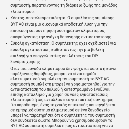
συμπιεστή, παρατείνοντας τη διάρκεια ζωής της μονάδας
κλιματισμού.
Κόστος-αποτελεσματικότητα: Ο συμπλέκτης συμπίεσης
BYT AC είναι μια οικονομικά αποδοτική λύση για την
επισκευή και συντήρηση συστημάτων κλιματισμού,
αποφεύγοντας την ανάγκη δαπανηρής αντικατάστασης.
Εύκολη εγκατάσταση: Ο συμπλέκτης έχει σχεδιαστεί για
εύκολη εγκατάσταση, καθιστώντας την μια βολική
επιλογή για επαγγελματίες και λάτρεις του DIY.
Σενάριο χρήσης
Όταν μια μονάδα κλιματισμού δεν ψύχεται σωστά ή κάνει
παράξενους θορύβους, μπορεί να είναι σημάδι
υποβολή
ελαττωματικού συμπλέκτη του συμπιεστή.το BYT AC
συμπιεστή συμπλέκτη μπορεί να χρησιμοποιηθεί για την
αντικατάσταση του παλιού ή κατεστραμμένο έναΕίναι
επίσης κατάλληλο για χρήση σε νέες εγκαταστάσεις
κλιματισμού ή ως ανταλλακτικό για τακτική συντήρηση.
Για παράδειγμα, ένας τεχνικός επισκευής που εργάζεται
σε εμπορικό σύστημα κλιματισμού σε ένα ξενοδοχείο
μπορεί να παρατηρήσει ότι ο συμπλέκτης του συμπιεστή
δεν συνδέεται σωστά.Μπορούν να χρησιμοποιήσουν το
BYT AC συμπιεστή συμπλέκτη ως αντικατάσταση για να