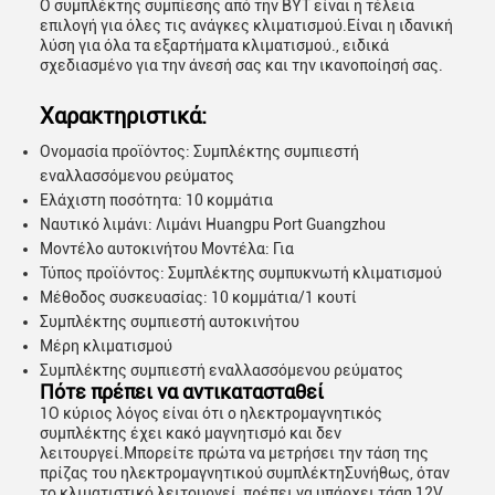
Ο συμπλέκτης συμπίεσης από την BYT είναι η τέλεια
επιλογή για όλες τις ανάγκες κλιματισμού.Είναι η ιδανική
λύση για όλα τα εξαρτήματα κλιματισμού., ειδικά
σχεδιασμένο για την άνεσή σας και την ικανοποίησή σας.
Χαρακτηριστικά:
Ονομασία προϊόντος: Συμπλέκτης συμπιεστή
εναλλασσόμενου ρεύματος
Ελάχιστη ποσότητα: 10 κομμάτια
Ναυτικό λιμάνι: Λιμάνι Huangpu Port Guangzhou
Μοντέλο αυτοκινήτου Μοντέλα: Για
Τύπος προϊόντος: Συμπλέκτης συμπυκνωτή κλιματισμού
Μέθοδος συσκευασίας: 10 κομμάτια/1 κουτί
Συμπλέκτης συμπιεστή αυτοκινήτου
Μέρη κλιματισμού
Συμπλέκτης συμπιεστή εναλλασσόμενου ρεύματος
Πότε πρέπει να αντικατασταθεί
1Ο κύριος λόγος είναι ότι ο ηλεκτρομαγνητικός
συμπλέκτης έχει κακό μαγνητισμό και δεν
λειτουργεί.Μπορείτε πρώτα να μετρήσει την τάση της
πρίζας του ηλεκτρομαγνητικού συμπλέκτηΣυνήθως, όταν
το κλιματιστικό λειτουργεί, πρέπει να υπάρχει τάση 12V.