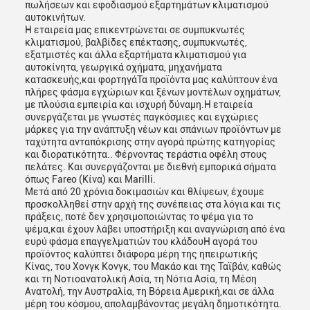
πωλήσεων και εφοδιασμού εξαρτημάτων κλιματισμού
αυτοκινήτων.
Η εταιρεία μας επικεντρώνεται σε συμπυκνωτές
κλιματισμού, βαλβίδες επέκτασης, συμπυκνωτές,
εξατμιστές και άλλα εξαρτήματα κλιματισμού για
αυτοκίνητα, γεωργικά οχήματα, μηχανήματα
κατασκευής,και φορτηγάΤα προϊόντα μας καλύπτουν ένα
πλήρες φάσμα εγχώριων και ξένων μοντέλων οχημάτων,
με πλούσια εμπειρία και ισχυρή δύναμη.Η εταιρεία
συνεργάζεται με γνωστές παγκόσμιες και εγχώριες
μάρκες για την ανάπτυξη νέων και σπάνιων προϊόντων με
ταχύτητα ανταπόκρισης στην αγορά πρώτης κατηγορίας
και διορατικότητα.. Φέρνοντας τεράστια οφέλη στους
πελάτες. Και συνεργάζονται με διεθνή εμπορικά σήματα
όπως Fareo (Κίνα) και Marilli.
Μετά από 20 χρόνια δοκιμασιών και θλίψεων, έχουμε
προσκολληθεί στην αρχή της συνέπειας στα λόγια και τις
πράξεις, ποτέ δεν χρησιμοποιώντας το ψέμα για το
ψέμα,και έχουν λάβει υποστήριξη και αναγνώριση από ένα
ευρύ φάσμα επαγγελματιών του κλάδουΗ αγορά του
προϊόντος καλύπτει διάφορα μέρη της ηπειρωτικής
Κίνας, του Χονγκ Κονγκ, του Μακάο και της Ταϊβάν, καθώς
και τη Νοτιοανατολική Ασία, τη Νότια Ασία, τη Μέση
Ανατολή, την Αυστραλία, τη Βόρεια Αμερική,και σε άλλα
μέρη του κόσμου, απολαμβάνοντας μεγάλη δημοτικότητα.