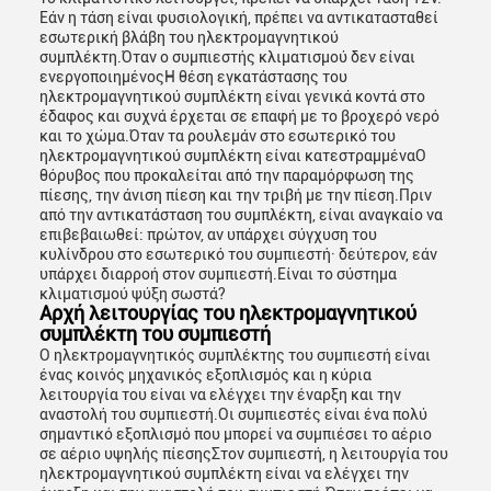
Εάν η τάση είναι φυσιολογική, πρέπει να αντικατασταθεί
εσωτερική βλάβη του ηλεκτρομαγνητικού
συμπλέκτη.Όταν ο συμπιεστής κλιματισμού δεν είναι
ενεργοποιημένοςΗ θέση εγκατάστασης του
ηλεκτρομαγνητικού συμπλέκτη είναι γενικά κοντά στο
έδαφος και συχνά έρχεται σε επαφή με το βροχερό νερό
και το χώμα.Όταν τα ρουλεμάν στο εσωτερικό του
ηλεκτρομαγνητικού συμπλέκτη είναι κατεστραμμέναΟ
θόρυβος που προκαλείται από την παραμόρφωση της
πίεσης, την άνιση πίεση και την τριβή με την πίεση.Πριν
από την αντικατάσταση του συμπλέκτη, είναι αναγκαίο να
επιβεβαιωθεί: πρώτον, αν υπάρχει σύγχυση του
κυλίνδρου στο εσωτερικό του συμπιεστή· δεύτερον, εάν
υπάρχει διαρροή στον συμπιεστή.Είναι το σύστημα
κλιματισμού ψύξη σωστά?
Αρχή λειτουργίας του ηλεκτρομαγνητικού
συμπλέκτη του συμπιεστή
Ο ηλεκτρομαγνητικός συμπλέκτης του συμπιεστή είναι
ένας κοινός μηχανικός εξοπλισμός και η κύρια
λειτουργία του είναι να ελέγχει την έναρξη και την
αναστολή του συμπιεστή.Οι συμπιεστές είναι ένα πολύ
σημαντικό εξοπλισμό που μπορεί να συμπιέσει το αέριο
σε αέριο υψηλής πίεσηςΣτον συμπιεστή, η λειτουργία του
ηλεκτρομαγνητικού συμπλέκτη είναι να ελέγχει την