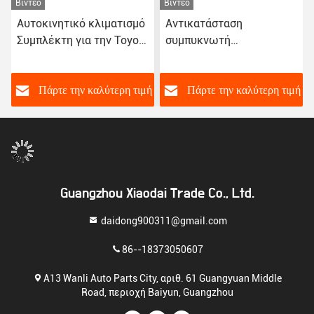
Βίντεο
Βίντεο
Αντικατάσταση
Αντικατάσταση
a
συμπυκνωτή
συμπλέκτη συμπυκνωτή
συμπυκνωτή κλιματισμού
εναλλασσόμενου
για Toyota Corolla 2003
ρεύματος 12V για την
PV6
Suzuki 4PK
ή
Πάρτε την καλύτερη τιμή
Πάρτε την καλύτερη τιμή
Guangzhou Xiaodai Trade Co., Ltd.
daidong900311@gmail.com
86--18373050607
Α13 Wanli Auto Parts City, αριθ. 61 Guangyuan Middle
Road, περιοχή Baiyun, Guangzhou