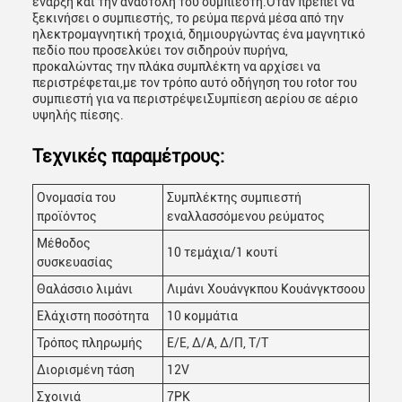
έναρξη και την αναστολή του συμπιεστή.Όταν πρέπει να
ξεκινήσει ο συμπιεστής, το ρεύμα περνά μέσα από την
ηλεκτρομαγνητική τροχιά, δημιουργώντας ένα μαγνητικό
πεδίο που προσελκύει τον σιδηρούν πυρήνα,
προκαλώντας την πλάκα συμπλέκτη να αρχίσει να
περιστρέφεται,με τον τρόπο αυτό οδήγηση του rotor του
συμπιεστή για να περιστρέψειΣυμπίεση αερίου σε αέριο
υψηλής πίεσης.
Τεχνικές παραμέτρους:
Ονομασία του
Συμπλέκτης συμπιεστή
προϊόντος
εναλλασσόμενου ρεύματος
Μέθοδος
10 τεμάχια/1 κουτί
συσκευασίας
Θαλάσσιο λιμάνι
Λιμάνι Χουάνγκπου Κουάνγκτσοου
Ελάχιστη ποσότητα
10 κομμάτια
Τρόπος πληρωμής
Ε/Ε, Δ/Α, Δ/Π, Τ/Τ
Διορισμένη τάση
12V
Σχοινιά
7PK