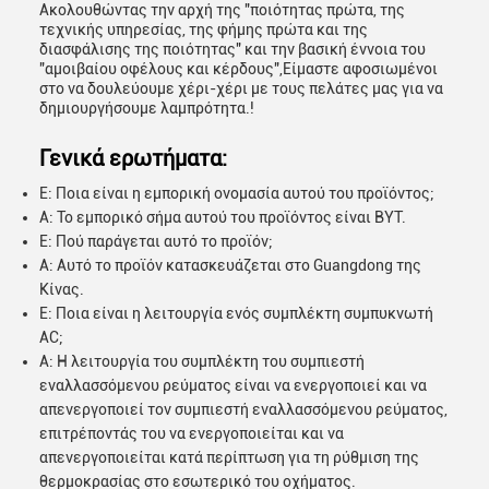
Ακολουθώντας την αρχή της "ποιότητας πρώτα, της
τεχνικής υπηρεσίας, της φήμης πρώτα και της
διασφάλισης της ποιότητας" και την βασική έννοια του
"αμοιβαίου οφέλους και κέρδους",Είμαστε αφοσιωμένοι
στο να δουλεύουμε χέρι-χέρι με τους πελάτες μας για να
δημιουργήσουμε λαμπρότητα.!
Γενικά ερωτήματα:
Ε: Ποια είναι η εμπορική ονομασία αυτού του προϊόντος;
Α: Το εμπορικό σήμα αυτού του προϊόντος είναι BYT.
Ε: Πού παράγεται αυτό το προϊόν;
Α: Αυτό το προϊόν κατασκευάζεται στο Guangdong της
Κίνας.
Ε: Ποια είναι η λειτουργία ενός συμπλέκτη συμπυκνωτή
AC;
Α: Η λειτουργία του συμπλέκτη του συμπιεστή
εναλλασσόμενου ρεύματος είναι να ενεργοποιεί και να
απενεργοποιεί τον συμπιεστή εναλλασσόμενου ρεύματος,
επιτρέποντάς του να ενεργοποιείται και να
απενεργοποιείται κατά περίπτωση για τη ρύθμιση της
θερμοκρασίας στο εσωτερικό του οχήματος.