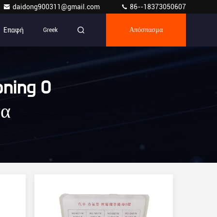
daidong900311@gmail.com
86--18373050607
Επαφή
Greek
Απόσπασμα
oning O
τα