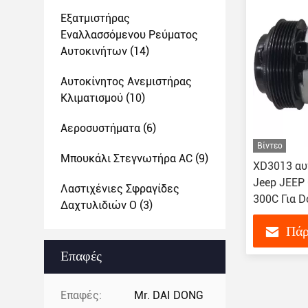
Εξατμιστήρας
Εναλλασσόμενου Ρεύματος
Αυτοκινήτων
(14)
Αυτοκίνητος Ανεμιστήρας
Κλιματισμού
(10)
Αεροσυστήματα
(6)
Βίντεο
Μπουκάλι Στεγνωτήρα AC
(9)
XD3013 αυ
Jeep JEEP 
Λαστιχένιες Σφραγίδες
300C Για D
Δαχτυλιδιών Ο
(3)
F500DW9A
Πάρ
68021637
Επαφές
Επαφές:
Mr. DAI DONG