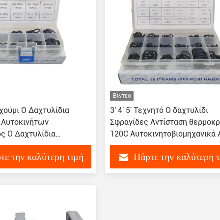
Βίντεο
χούμι O Δαχτυλίδια
3' 4' 5' Τεχνητό O δαχτυλίδι
 Αυτοκινήτων
Σφραγίδες Αντίσταση θερμοκρ
ός O Δαχτυλίδια
120C Αυτοκινητοβιομηχανικά 
σε χημικούς διαλύτες
δαχτυλίδια
τε την καλύτερη τιμή
Πάρτε την καλύτερη 