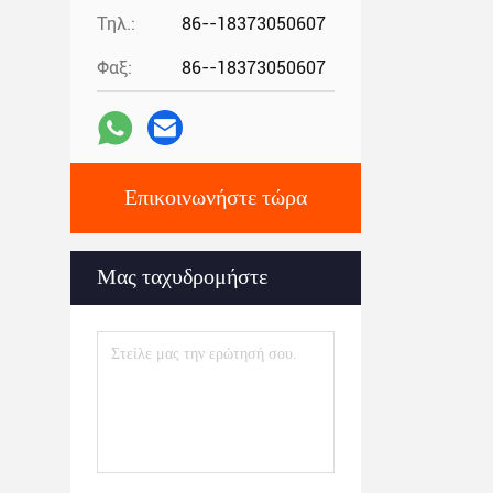
Τηλ.:
86--18373050607
Φαξ:
86--18373050607
Επικοινωνήστε τώρα
Μας ταχυδρομήστε