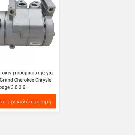
τοκινητοσυμπιεστής για
Grand Cherokee Chrysle
odge 3.6 3.6
A04 F500DW9AA
τε την καλύτερη τιμή
AD