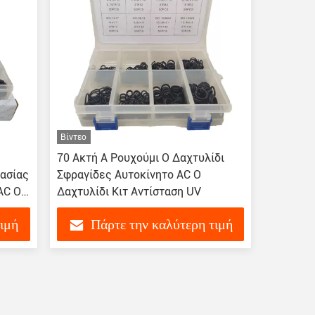
Βίντεο
70 Ακτή A Ρουχούμι O Δαχτυλίδι
ασίας
Σφραγίδες Αυτοκίνητο AC O
AC O
Δαχτυλίδι Κιτ Αντίσταση UV
τιμή
Πάρτε την καλύτερη τιμή